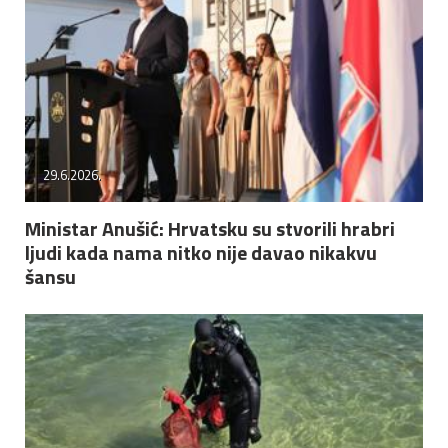
29.6.2026.
Ministar Anušić: Hrvatsku su stvorili hrabri
ljudi kada nama nitko nije davao nikakvu
šansu