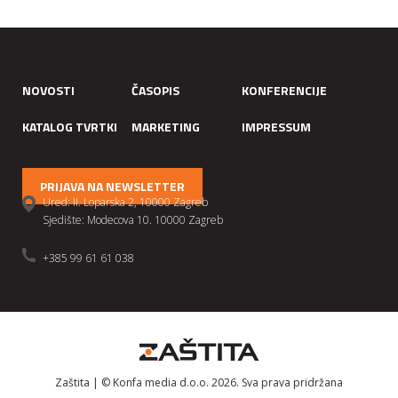
NOVOSTI
ČASOPIS
KONFERENCIJE
KATALOG TVRTKI
MARKETING
IMPRESSUM
PRIJAVA NA NEWSLETTER
Ured: II. Loparska 2, 10000 Zagreb
Sjedište: Modecova 10. 10000 Zagreb
+385 99 61 61 038
Zaštita | © Konfa media d.o.o. 2026. Sva prava pridržana