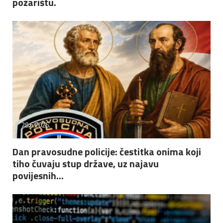
požarištu.
29.6.2026.
Dan pravosudne policije: čestitka onima koji
tiho čuvaju stup države, uz najavu
povijesnih...