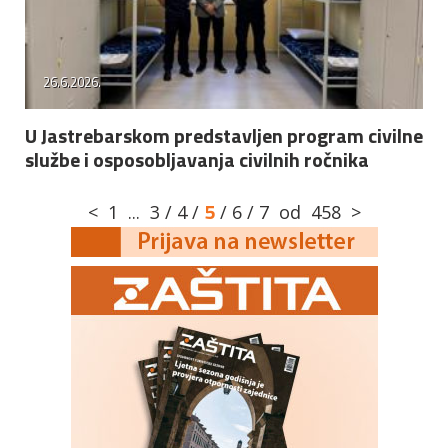
26.6.2026.
U Jastrebarskom predstavljen program civilne
službe i osposobljavanja civilnih ročnika
5
<
1
...
3
/
4
/
/
6
/
7
od
458
>