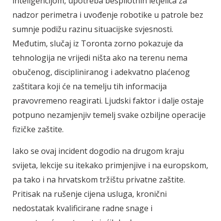
inteligencijom, upotreba bespilotnih letjelica za
nadzor perimetra i uvođenje robotike u patrole bez
sumnje podižu razinu situacijske svjesnosti.
Međutim, slučaj iz Toronta zorno pokazuje da
tehnologija ne vrijedi ništa ako na terenu nema
obučenog, discipliniranog i adekvatno plaćenog
zaštitara koji će na temelju tih informacija
pravovremeno reagirati. Ljudski faktor i dalje ostaje
potpuno nezamjenjiv temelj svake ozbiljne operacije
fizičke zaštite.
Iako se ovaj incident dogodio na drugom kraju
svijeta, lekcije su itekako primjenjive i na europskom,
pa tako i na hrvatskom tržištu privatne zaštite.
Pritisak na rušenje cijena usluga, kronični
nedostatak kvalificirane radne snage i