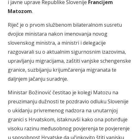
i javne uprave Republike Slovenije
Francijem
Matozom
.
Riječ je o prvom službenom bilateralnom susretu
dvojice ministara nakon imenovanja novog
slovenskog ministra, a ministri i delegacije
razgovarali su o aktualnim sigurnosnim izazovima,
upravljanju migracijama, zaštiti vanjske schengenske
granice, suzbijanju krijumčarenja migranata te
daljnjem jačanju suradnje.
Ministar Božinović čestitao je kolegi Matozu na
preuzimanju dužnosti te pozdravio odluku Slovenije
o ukidanju privremenog nadzora na unutarnjoj
granici s Hrvatskom, istaknuvši kako ona potvrđuje
visoku razinu međusobnog povjerenja te povjerenje
u sposobnost Hrvatske da učinkovito štiti vanjsku