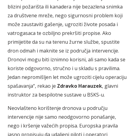
blizini požarišta ili kanadera nije bezazlena snimka
za društvene mreže, nego sigurnosni problem koji
može zaustaviti gašenje, ugroziti živote posada i
vatrogasaca te ozbiljno prekršiti propise. Ako
primijetite da su na terenu žurne službe, spustite
dron odmah i maknite se iz područja intervencije.
Dronovi mogu biti iznimno korisni, ali samo kada se
koriste odgovorno, stručno i u skladu s pravilima.
Jedan nepromišljen let može ugroziti cijelu operaciju
spašavanja“, rekao je
Zdravko Harauzek
, glavni
instruktor za bespilotne sustave u BSKS-u.
Neovlašteno korištenje dronova u području
intervencije nije samo neodgovorno ponašanje,
nego i kršenje važećih propisa. Europska pravila
jasno propisuju da udaljeni piloti i operatori