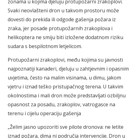
zonama u kojima djeluju protupožarni zrakoplovi.
Svaki neovlašteni dron u takvom prostoru može
dovesti do prekida ili odgode gašenja požara iz
zraka, jer posade protupožarnih zrakoplova i
helikoptera ne smiju biti izložene dodatnom riziku
sudara s bespilotnom letjelicom.
Protupožarni zrakoplovi, među kojima su javnosti
najpoznatiji kanaderi, djeluju u zahtjevnim i opasnim
uvjetima, često na malim visinama, u dimu, jakom
vjetru i iznad teško pristupačnog terena. U takvim
okolnostima i mali dron može predstavljati ozbiljnu
opasnost za posadu, zrakoplov, vatrogasce na
terenu i cijelu operaciju gašenja
„Želim jasno upozoriti sve pilote dronova: ne letite
iznad požara, dima ni područja intervencije. Dron u