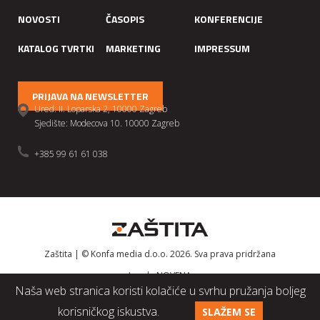
NOVOSTI
ČASOPIS
KONFERENCIJE
KATALOG TVRTKI
MARKETING
IMPRESSUM
PRIJAVA NA NEWSLETTER
Ured: II. Loparska 2, 10000 Zagreb
Sjedište: Modecova 10. 10000 Zagreb
+385 99 61 61 038
Zaštita | © Konfa media d.o.o. 2026. Sva prava pridržana
Izrada
NOVENA
Naša web stranica koristi kolačiće u svrhu pružanja boljeg
korisničkog iskustva.
SLAŽEM SE