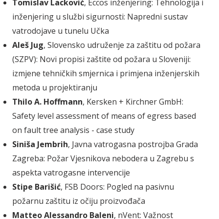
Tomislav Lacković
, Eccos inženjering: Tehnologija i
inženjering u službi sigurnosti: Napredni sustav
vatrodojave u tunelu Učka
Aleš Jug
, Slovensko udruženje za zaštitu od požara
(SZPV): Novi propisi zaštite od požara u Sloveniji:
izmjene tehničkih smjernica i primjena inženjerskih
metoda u projektiranju
Thilo A.
Hoffmann
, Kersken + Kirchner GmbH:
Safety level assessment of means of egress based
on fault tree analysis - case study
Siniša Jembrih
, Javna vatrogasna postrojba Grada
Zagreba: Požar Vjesnikova nebodera u Zagrebu s
aspekta vatrogasne intervencije
Stipe Barišić
, FSB Doors: Pogled na pasivnu
požarnu zaštitu iz očiju proizvođača
Matteo Alessandro Baleni
, nVent: Važnost