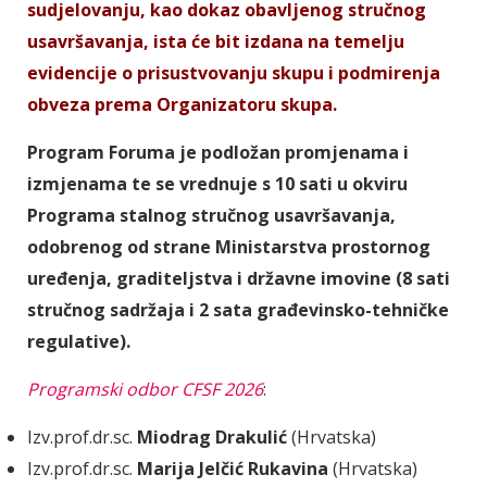
sudjelovanju, kao dokaz obavljenog stručnog
usavršavanja, ista će bit izdana na temelju
evidencije o prisustvovanju skupu i podmirenja
obveza prema Organizatoru skupa.
Program Foruma je podložan promjenama i
izmjenama te se vrednuje s 10 sati u okviru
Programa stalnog stručnog usavršavanja,
odobrenog od strane Ministarstva prostornog
uređenja, graditeljstva i državne imovine (8 sati
stručnog sadržaja i 2 sata građevinsko-tehničke
regulative).
Programski odbor CFSF 2026
:
Izv.prof.dr.sc.
Miodrag Drakulić
(Hrvatska)
Izv.prof.dr.sc.
Marija Jelčić Rukavina
(Hrvatska)