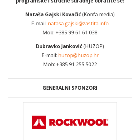
programske i stručne suradnje obratite se:
Nataša Gajski Kovačić
(Konfa media)
E-mail:
natasa.gajski@zastita.info
Mob: +385 99 61 61 038
Dubravko Janković
(HUZOP)
E-mail:
huzop@huzop.hr
Mob: +385 91 255 5022
GENERALNI SPONZORI