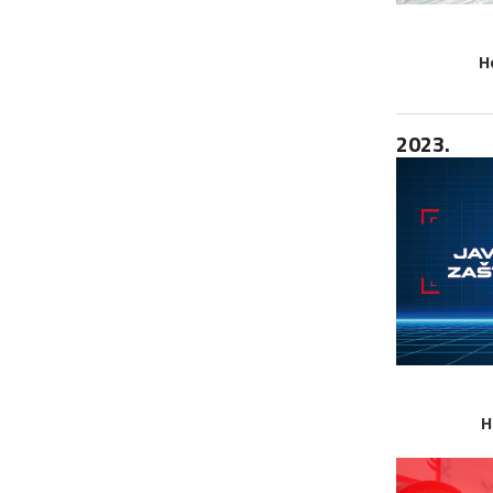
H
2023.
H