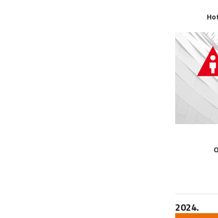
Ho
O
2024.