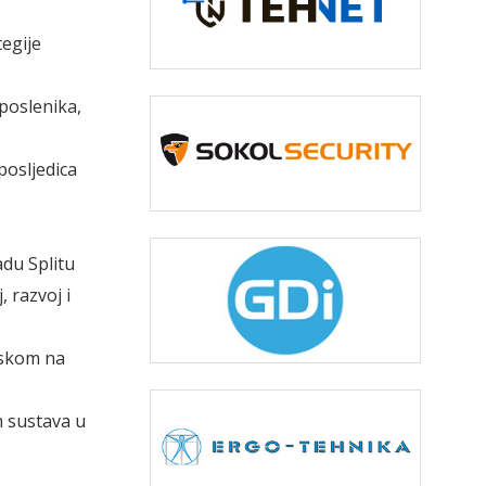
tegije
aposlenika,
posljedica
adu Splitu
, razvoj i
askom na
h sustava u