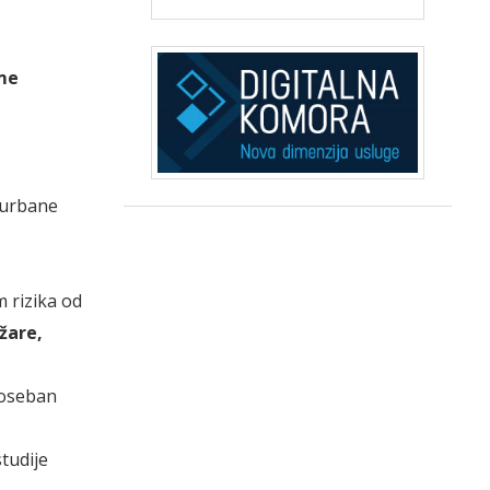
me
 urbane
 rizika od
žare,
poseban
studije