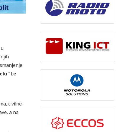
 u
njih
 smanjenje
telu "Le
ma, civilne
ave, a na