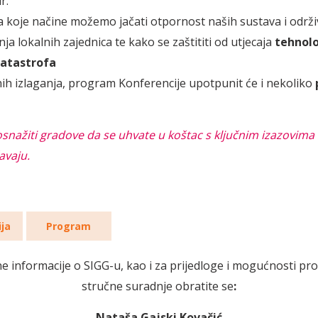
r.
 koje načine možemo jačati otpornost naših sustava i održi
ja lokalnih zajednica te kako se zaštititi od utjecaja
tehnolo
katastrofa
ih izlaganja, program Konferencije upotpunit će i nekoliko
 osnažiti gradove da se uhvate u koštac s ključnim izazovima 
avaju.
ija
Program
e informacije o SIGG-u, kao i za prijedloge i mogućnosti pr
stručne suradnje obratite se
:
Nataša Gajski Kovačić