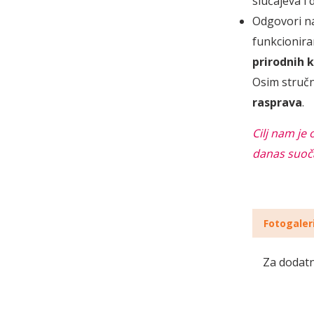
slučajeva i d
Odgovori na
funkcioniran
prirodnih 
Osim stručn
rasprava
.
Cilj nam je
danas suoč
Fotogaler
Za dodatn