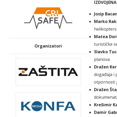
IZDVOJENA
Josip Baca
Marko Rak
helikopter
Matea Dor
turističke 
Organizatori
Slavko Tuc
planova
Dražen Ke
događaja i 
otpornosti
Dražen Šta
dokumenata 
Krešimir K
Damir Gabr