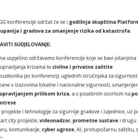
GG konferencije održat će se i
godišnja skupština Platfor
županija i gradova za smanjenje rizika od katastrofa
.
AVITI SUDJELOVANJE:
na uspješno održavamo konferencije koje se bavi pitanjima
upravljanja krizama te
civilne i privatne zaštite
 sudionika po konferenciji; uglednih stručnjaka za sigurnost
ne s izazovima lokalne i nacionalne sigurnosti, smanjenjem
upravljanjem prilikom kriza
, a s posebnim osvrtom na
po
potrese
 projekte i tehnologije za sigurnije gradove i zajednice, uz 
art city projekte,
videonadzor
,
prometne sustave
i drugu
uru, komunikacije,
cyber ugroze
, AI, protupožarnu zaštitu, 