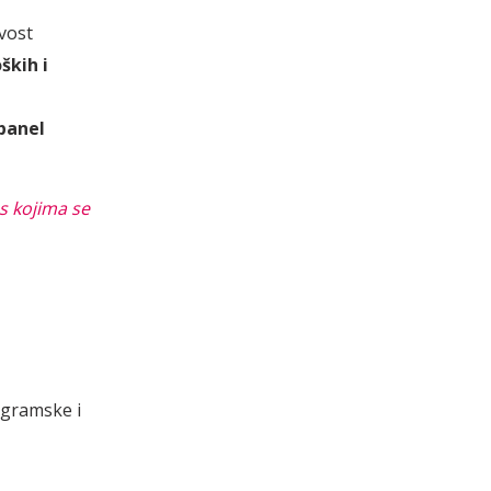
vost
ških i
panel
s kojima se
ogramske i