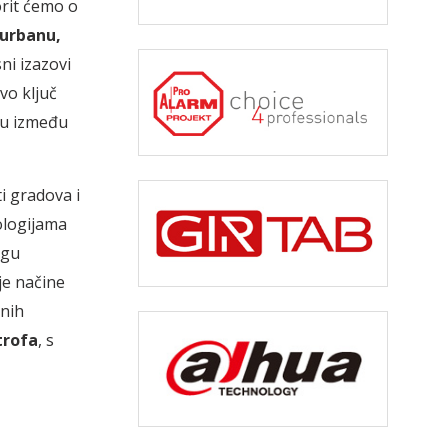
orit ćemo o
 urbanu,
ni izazovi
tvo ključ
ezu između
i gradova i
ologijama
ogu
je načine
lnih
trofa
, s