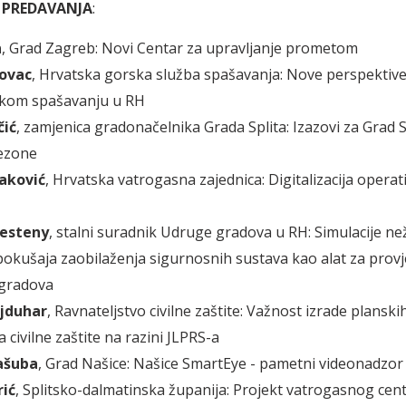
 PREDAVANJA
:
n
, Grad Zagreb: Novi Centar za upravljanje prometom
ovac
, Hrvatska gorska služba spašavanja: Nove perspektive
skom spašavanju u RH
čić
, zamjenica gradonačelnika Grada Splita: Izazovi za Grad S
sezone
aković
, Hrvatska vatrogasna zajednica: Digitalizacija operat
resteny
, stalni suradnik Udruge gradova u RH: Simulacije ne
pokušaja zaobilaženja sigurnosnih sustava kao alat za prov
 gradova
jduhar
, Ravnateljstvo civilne zaštite: Važnost izrade planski
civilne zaštite na razini JLPRS-a
ašuba
, Grad Našice: Našice SmartEye - pametni videonadzor
ić
, Splitsko-dalmatinska županija: Projekt vatrogasnog cent