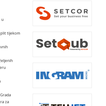
 u
plit tijekom
ivnih
željenih
jeru
h
 Grada
ra za