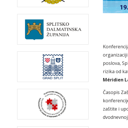
Konferenci
organizacij
poslova, Sp
rizika od k
Méridien L
Časopis Zaš
konferencije
zaštite i up
dvodnevnoj 