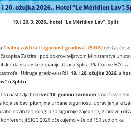
19. i 20. 3. 2026., hotel "Le Méridien Lav", Split
ja
Civilna zaštita i sigurnost gradova" (SIGG)
održat će se
i časopisa Zaštita i pod pokroviteljstvom Ministarstva unutar
litsko-dalmatinske županije, Grada Splita, Platforme HŽG za
atastrofa i Udruge gradova u RH,
19. i 20. ožujka 2026. u ho
av" u Splitu
.
tita nastavlja tako
već 18. godinu zaredom
s održavanjem
 koja se bavi pitanjima urbane sigurnosti, upravljanja kriza
orabe novih tehnologija za sigurnije zajednice, gradove i drž
konferenciji SIGG 2026 očekujemo više od 150 sudionika.