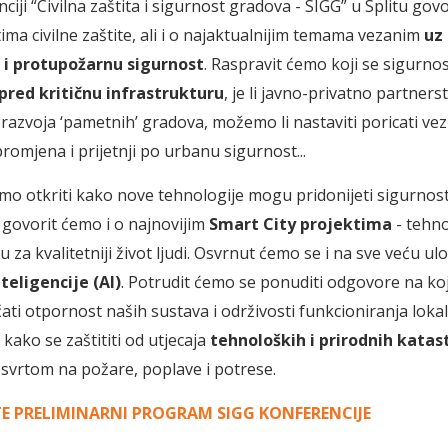
iji “Civilna zaštita i sigurnost gradova - SIGG” u Splitu gov
ima civilne zaštite, ali i o najaktualnijim temama vezanim
uz
 i protupožarnu sigurnost
. Raspravit ćemo koji se sigurnos
pred kritičnu infrastrukturu
, je li javno-privatno partners
i razvoja ‘pametnih’ gradova, možemo li nastaviti poricati v
romjena i prijetnji po urbanu sigurnost...
o otkriti kako nove tehnologije mogu pridonijeti sigurnost
a govorit ćemo i o najnovijim
Smart City projektima
- tehn
u za kvalitetniji život ljudi. Osvrnut ćemo se i na sve veću ul
teligencije (AI)
. Potrudit ćemo se ponuditi odgovore na ko
ti otpornost naših sustava i održivosti funkcioniranja loka
 kako se zaštititi od utjecaja
tehnoloških i prirodnih katas
vrtom na požare, poplave i potrese.
E PRELIMINARNI PROGRAM SIGG KONFERENCIJE