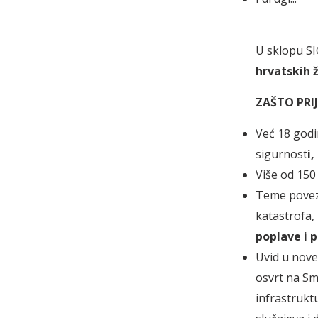
U sklopu SI
hrvatskih 
ZAŠTO PRIJ
Već 18 godi
sigurnost
i,
Više od 150
Teme poveza
katastrofa,
poplave i 
Uvid u nove
osvrt na Sm
infrastrukt