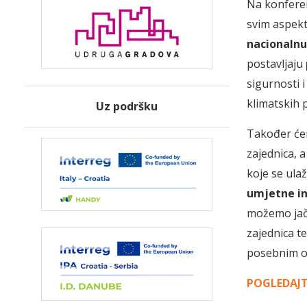
Na konferenc
svim aspekt
nacionalnu
postavljaju
sigurnosti 
klimatskih p
Uz podršku
Također ćem
zajednica, 
koje se ulaž
umjetne in
možemo jača
zajednica te
posebnim os
POGLEDAJT