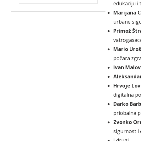
edukaciju i 
Marijana C
urbane sigu
Primož Štr
vatrogasaca
Mario Uroš
požara zgra
Ivan Malov
Aleksandar
Hrvoje Lov
digitalna p
Darko Barb
priobalna p
Zvonko Or
sigurnost i
I drugi...