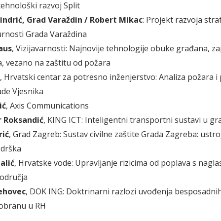
tehnološki razvoj Split
indrić, Grad Varaždin / Robert Mikac
: Projekt razvoja stra
rnosti Grada Varaždina
aus
, Vizijavarnosti: Najnovije tehnologije obuke građana, z
, vezano na zaštitu od požara
, Hrvatski centar za potresno inženjerstvo: Analiza požara i 
de Vjesnika
ić
, Axis Communications
 Roksandić
, KING ICT: Inteligentni transportni sustavi u gr
rić
, Grad Zagreb: Sustav civilne zaštite Grada Zagreba: ustroj
odrška
alić
, Hrvatske vode: Upravljanje rizicima od poplava s nagl
odručja
ehovec
, DOK ING: Doktrinarni razlozi uvođenja besposadni
 obranu u RH