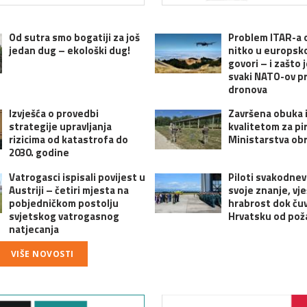
Od sutra smo bogatiji za još
Problem ITAR-a 
jedan dug – ekološki dug!
nitko u europsko
govori – i zašto 
svaki NATO-ov p
dronova
Izvješća o provedbi
Završena obuka i
strategije upravljanja
kvalitetom za pi
rizicima od katastrofa do
Ministarstva ob
2030. godine
Vatrogasci ispisali povijest u
Piloti svakodne
Austriji – četiri mjesta na
svoje znanje, vje
pobjedničkom postolju
hrabrost dok ču
svjetskog vatrogasnog
Hrvatsku od pož
natjecanja
VIŠE NOVOSTI