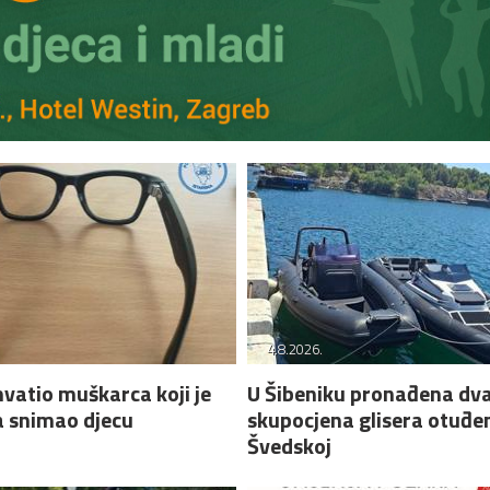
4.8.2026.
hvatio muškarca koji je
U Šibeniku pronađena dv
 snimao djecu
skupocjena glisera otuđe
Švedskoj