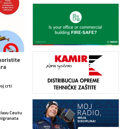
koristite
ara
oj crti
klavu Ceutu
migranata