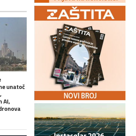
e
ne unatoč
,
 AI,
 dronova