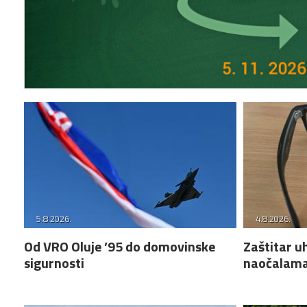
5.8.2026.
4.8.2026.
Od VRO Oluje ’95 do domovinske
Zaštitar u
sigurnosti
naočalama