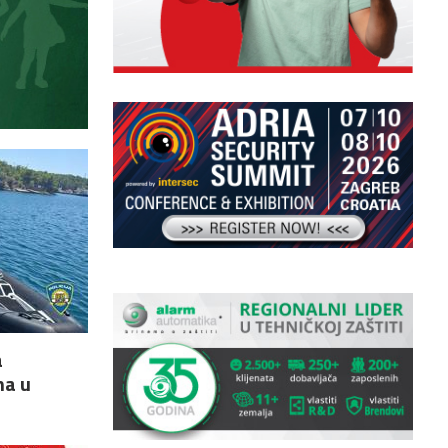
a
na u