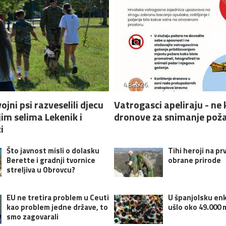
4.8.2026.
ojni psi razveselili djecu
Vatrogasci apeliraju - ne 
jim selima Lekenik i
dronove za snimanje pož
i
Što javnost misli o dolasku
Tihi heroji na prv
Berette i gradnji tvornice
obrane prirode
streljiva u Obrovcu?
EU ne tretira problem u Ceuti
U španjolsku en
kao problem jedne države, to
ušlo oko 49.000 
smo zagovarali