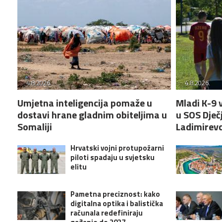
4.8.2026.
4.8.2026.
Umjetna inteligencija pomaže u
Mladi K-9 v
dostavi hrane gladnim obiteljima u
u SOS Dječ
Somaliji
Ladimirevc
Hrvatski vojni protupožarni
piloti spadaju u svjetsku
elitu
Pametna preciznost: kako
digitalna optika i balistička
računala redefiniraju