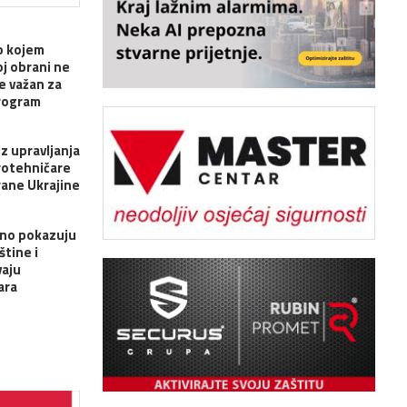
o kojem
j obrani ne
je važan za
rogram
z upravljanja
rotehničare
rane Ukrajine
vno pokazuju
štine i
vaju
ara