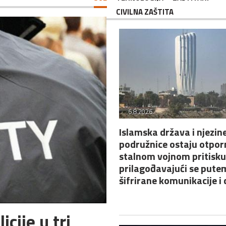
CIVILNA ZAŠTITA
6.8.2026.
Islamska država i njezin
podružnice ostaju otpor
stalnom vojnom pritisku
prilagođavajući se putem
šifrirane komunikacije i
cije u tri