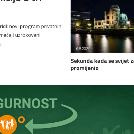
ridi: novi program privatnih
emećaji uzrokovani
a.
6.8.2026.
Sekunda kada se svijet z
promijenio