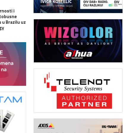
rnosti i
utobusne
 u Brazilu uz
gy