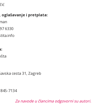
čić
 oglašavanje i pretplata:
jman
697 6330
ita.info
a:
ošta
 Savska cesta 31, Zagreb
845-7134
Za navode u člancima odgovorni su autori.