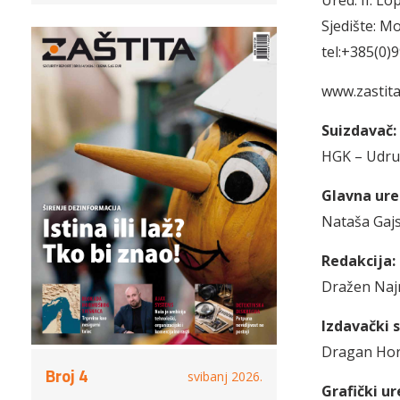
Ured: II. L
Sjedište: M
tel:+385(0)
www.zastita
Suizdavač:
HGK – Udruže
Glavna ure
Nataša Gajs
Redakcija:
Dražen Naj
Izdavački s
Dragan Horv
Broj 4
svibanj 2026.
Grafički ur