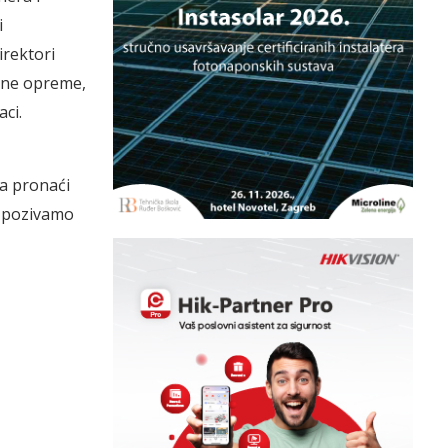
i
irektori
osne opreme,
aci.
a pronaći
s pozivamo