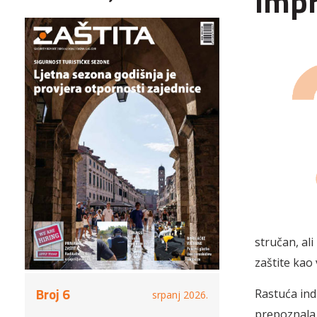
Imp
stručan, ali
zaštite kao 
Broj 6
Rastuća indu
srpanj 2026.
prepoznala 