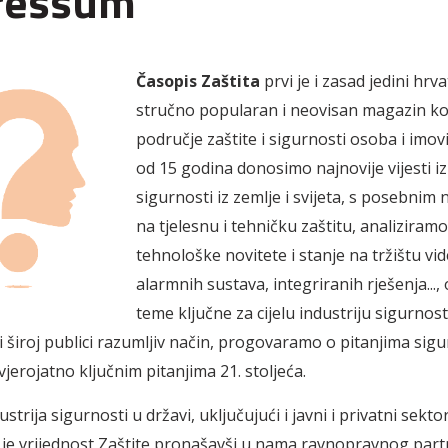
ressum
Časopis Zaštita
prvi je i zasad jedini hrva
stručno popularan i neovisan magazin koj
područje zaštite i sigurnosti osoba i imovi
od 15 godina donosimo najnovije vijesti i
sigurnosti iz zemlje i svijeta, s posebni
na tjelesnu i tehničku zaštitu, analiziramo
tehnološke novitete i stanje na tržištu v
alarmnih sustava, integriranih rješenja...
teme ključne za cijelu industriju sigurnost
 i široj publici razumljiv način, progovaramo o pitanjima sigu
vjerojatno ključnim pitanjima 21. stoljeća.
strija sigurnosti u državi, uključujući i javni i privatni sektor
je vrijednost Zaštite pronašavši u nama ravnopravnog part