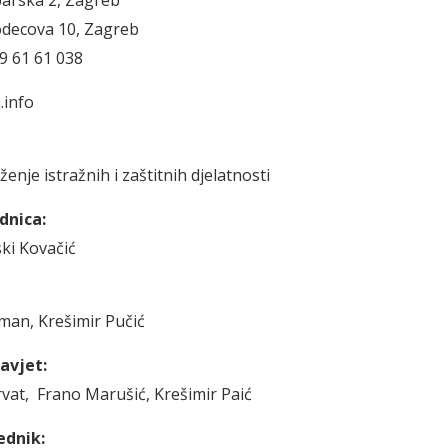
oparska 2, Zagreb
odecova 10, Zagreb
99 61 61 038
.info
nje istražnih i zaštitnih djelatnosti
dnica:
ki Kovačić
man, Krešimir Pučić
avjet:
at, Frano Marušić, Krešimir Paić
ednik: