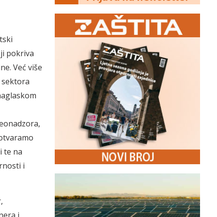
tski
i pokriva
ne. Već više
z sektora
m naglaskom
ideonadzora,
, otvaramo
i te na
rnosti i
,
nera i