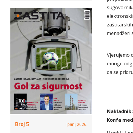
sugovornika.
elektronski
zaštitarski
menadžeri si
Vjerujemo d
mnoge odgov
da se pridr
Nakladnik:
Konfa medi
Broj 5
lipanj 2026.