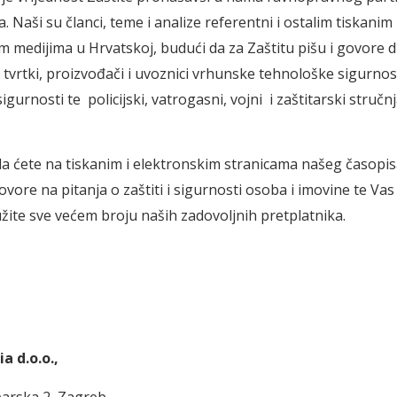
 Naši su članci, teme i analize referentni i ostalim tiskanim 
m medijima u Hrvatskoj, budući da za Zaštitu pišu i govore d
h tvrtki, proizvođači i uvoznici vrhunske tehnološke sigurn
gurnosti te policijski, vatrogasni, vojni i zaštitarski stručnj
a ćete na tiskanim i elektronskim stranicama našeg časopis
ore na pitanja o zaštiti i sigurnosti osoba i imovine te Va
užite sve većem broju naših zadovoljnih pretplatnika.
a d.o.o.,