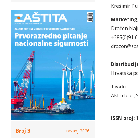
Krešimir Pu
Marketing,
Dražen Na
+385(0)91 
drazen@zast
Distribucij
Hrvatska p
Tisak:
AKD d.o.o.,
ISSN broj:
1
Broj 3
travanj 2026.