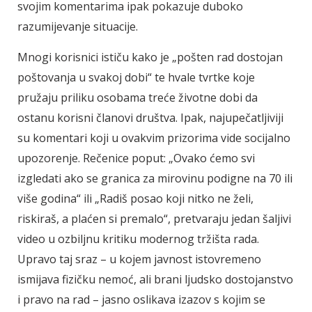
svojim komentarima ipak pokazuje duboko
razumijevanje situacije.
Mnogi korisnici ističu kako je „pošten rad dostojan
poštovanja u svakoj dobi“ te hvale tvrtke koje
pružaju priliku osobama treće životne dobi da
ostanu korisni članovi društva. Ipak, najupečatljiviji
su komentari koji u ovakvim prizorima vide socijalno
upozorenje. Rečenice poput: „Ovako ćemo svi
izgledati ako se granica za mirovinu podigne na 70 ili
više godina“ ili „Radiš posao koji nitko ne želi,
riskiraš, a plaćen si premalo“, pretvaraju jedan šaljivi
video u ozbiljnu kritiku modernog tržišta rada.
Upravo taj sraz – u kojem javnost istovremeno
ismijava fizičku nemoć, ali brani ljudsko dostojanstvo
i pravo na rad – jasno oslikava izazov s kojim se