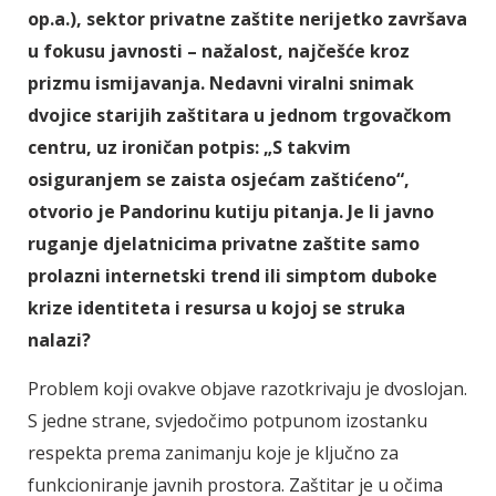
op.a.), sektor privatne zaštite nerijetko završava
u fokusu javnosti – nažalost, najčešće kroz
prizmu ismijavanja. Nedavni viralni snimak
dvojice starijih zaštitara u jednom trgovačkom
centru, uz ironičan potpis: „S takvim
osiguranjem se zaista osjećam zaštićeno“,
otvorio je Pandorinu kutiju pitanja. Je li javno
ruganje djelatnicima privatne zaštite samo
prolazni internetski trend ili simptom duboke
krize identiteta i resursa u kojoj se struka
nalazi?
Problem koji ovakve objave razotkrivaju je dvoslojan.
S jedne strane, svjedočimo potpunom izostanku
respekta prema zanimanju koje je ključno za
funkcioniranje javnih prostora. Zaštitar je u očima