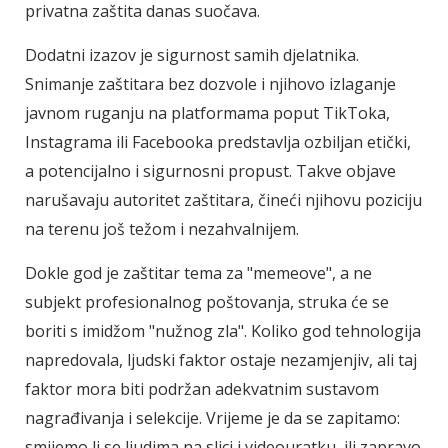
privatna zaštita danas suočava.
Dodatni izazov je sigurnost samih djelatnika.
Snimanje zaštitara bez dozvole i njihovo izlaganje
javnom ruganju na platformama poput TikToka,
Instagrama ili Facebooka predstavlja ozbiljan etički,
a potencijalno i sigurnosni propust. Takve objave
narušavaju autoritet zaštitara, čineći njihovu poziciju
na terenu još težom i nezahvalnijem.
Dokle god je zaštitar tema za "memeove", a ne
subjekt profesionalnog poštovanja, struka će se
boriti s imidžom "nužnog zla". Koliko god tehnologija
napredovala, ljudski faktor ostaje nezamjenjiv, ali taj
faktor mora biti podržan adekvatnim sustavom
nagrađivanja i selekcije. Vrijeme je da se zapitamo:
smijemo li se ljudima na slici i videouratku, ili zapravo