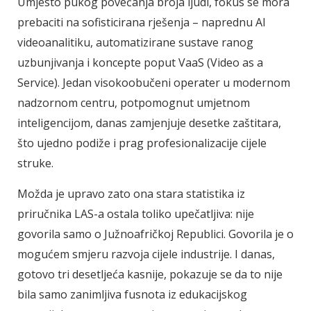
Umjesto pukog povećanja broja ljudi, fokus se mora
prebaciti na sofisticirana rješenja – naprednu AI
videoanalitiku, automatizirane sustave ranog
uzbunjivanja i koncepte poput VaaS (Video as a
Service). Jedan visokoobučeni operater u modernom
nadzornom centru, potpomognut umjetnom
inteligencijom, danas zamjenjuje desetke zaštitara,
što ujedno podiže i prag profesionalizacije cijele
struke.
Možda je upravo zato ona stara statistika iz
priručnika LAS-a ostala toliko upečatljiva: nije
govorila samo o Južnoafričkoj Republici. Govorila je o
mogućem smjeru razvoja cijele industrije. I danas,
gotovo tri desetljeća kasnije, pokazuje se da to nije
bila samo zanimljiva fusnota iz edukacijskog