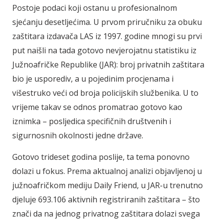
Postoje podaci koji ostanu u profesionalnom
sjećanju desetljećima. U prvom priručniku za obuku
zaštitara izdavača LAS iz 1997. godine mnogi su prvi
put naišli na tada gotovo nevjerojatnu statistiku iz
Južnoafričke Republike (JAR): broj privatnih zaštitara
bio je usporediv, a u pojedinim procjenama i
višestruko veći od broja policijskih službenika. U to
vrijeme takav se odnos promatrao gotovo kao
iznimka – posljedica specifičnih društvenih i
sigurnosnih okolnosti jedne države.
Gotovo trideset godina poslije, ta tema ponovno
dolazi u fokus. Prema aktualnoj analizi objavljenoj u
južnoafričkom mediju Daily Friend, u JAR-u trenutno
djeluje 693.106 aktivnih registriranih zaštitara – što
znači da na jednog privatnog zaštitara dolazi svega