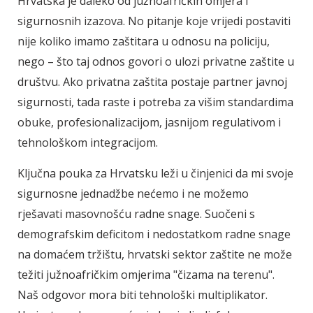
Hrvatska je daleko od južnoafričkih omjera i
sigurnosnih izazova. No pitanje koje vrijedi postaviti
nije koliko imamo zaštitara u odnosu na policiju,
nego – što taj odnos govori o ulozi privatne zaštite u
društvu. Ako privatna zaštita postaje partner javnoj
sigurnosti, tada raste i potreba za višim standardima
obuke, profesionalizacijom, jasnijom regulativom i
tehnološkom integracijom.
Ključna pouka za Hrvatsku leži u činjenici da mi svoje
sigurnosne jednadžbe nećemo i ne možemo
rješavati masovnošću radne snage. Suočeni s
demografskim deficitom i nedostatkom radne snage
na domaćem tržištu, hrvatski sektor zaštite ne može
težiti južnoafričkim omjerima "čizama na terenu".
Naš odgovor mora biti tehnološki multiplikator.