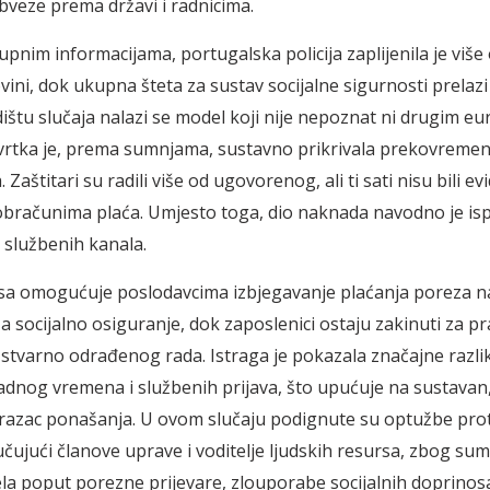
veze prema državi i radnicima.
pnim informacijama, portugalska policija zaplijenila je više
ini, dok ukupna šteta za sustav socijalne sigurnosti prelazi 
dištu slučaja nalazi se model koji nije nepoznat ni drugim e
Tvrtka je, prema sumnjama, sustavno prikrivala prekovremen
 Zaštitari su radili više od ugovorenog, ali ti sati nisu bili ev
bračunima plaća. Umjesto toga, dio naknada navodno je isp
n službenih kanala.
sa omogućuje poslodavcima izbjegavanje plaćanja poreza n
a socijalno osiguranje, dok zaposlenici ostaju zakinuti za pr
z stvarno odrađenog rada. Istraga je pokazala značajne razl
radnog vremena i službenih prijava, što upućuje na sustavan,
razac ponašanja. U ovom slučaju podignute su optužbe prot
učujući članove uprave i voditelje ljudskih resursa, zbog su
la poput porezne prijevare, zlouporabe socijalnih doprinosa