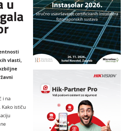
a u
ugala
or
entnosti
ih vlasti,
ozbiljne
ržavni
 i na
 Kako ističu
aciju
ane