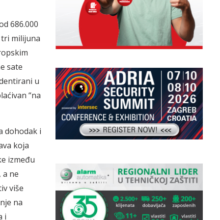
 od 686.000
tri milijuna
uropskim
e sate
identirani u
laćivan “na
a dohodak i
ava koja
ike između
 a ne
iv više
mnje na
 i