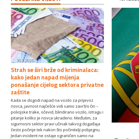
30.7.2026.
Strah se širi brže od kriminalaca:
kako jedan napad mijenja
ponašanje cijelog sektora privatne
zaštite
Kada se dogodi napad na vozilo za prijevoz
novca, javnost najčešće vidi samo završni čin –
policijske trake, očevid, blindirano vozilo, istragu i
pitanje koliko je novca ukradeno. Međutim, za
sigurnosni sektor pravi učinak takvog događaja
često počinje tek nakon što počinitelji pobjegnu.
Jedan incident ne ostaje ograničen samo na