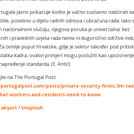
ortugala jasno pokazuje koliko je važno sustavno nadzirati s
štite, posebno u dijelu radnih odnosa i obračuna rada. Iako s
nacionalnom slučaju, njegova poruka je univerzalna: bez
nih i pravednih uvjeta rada nema ni dugoročno održive indu
 Za zemlje poput Hrvatske, gdje je sektor također pod pritis
statka kadra, ovakvi primjeri mogu poslužiti kao upozorenje, 
napređenje standarda. (E. Antić)
ajte na The Portugal Post:
eportugalpost.com/posts/private-security-firms-3m-ta
hat-workers-and-residents-need-to-know
 akyurt
/
Unsplash