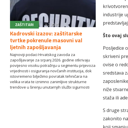
krivotvoren
industrije 
predstavljaj
ZAŠTITARI
4.7.2026.
Kadrovski izazov: zaštitarske
Što ovaj sl
tvrtke pokrenule masovni val
ljetnih zapošljavanja
Posljedice o
Najnoviji podaci Hrvatskog zavoda za
skriveni pre
zapošljavanje za srpanj 2026. godine otkrivaju
ovise o red
povijesno visoku potražnju u segmentu prijevoza
vrijednosti i osiguranja novčanih institucija, dok
sredstava z
istovremeno bilježimo povratak tehničara na
zaposlenike
velika vrata te iznimno zanimljive strukturne
trendove u širenju unutarnjih službi sigurnosti
niže stvarn
staža ili ad
S druge str
zakonito na
koji smanju