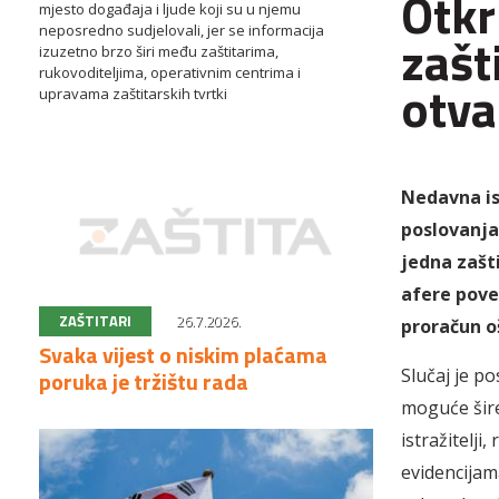
Otkr
mjesto događaja i ljude koji su u njemu
neposredno sudjelovali, jer se informacija
zašt
izuzetno brzo širi među zaštitarima,
rukovoditeljima, operativnim centrima i
otva
upravama zaštitarskih tvrtki
Nedavna is
poslovanja
jedna zašti
afere pove
ZAŠTITARI
26.7.2026.
proračun o
Svaka vijest o niskim plaćama
Slučaj je po
poruka je tržištu rada
moguće šire
istražitelji
evidencijam