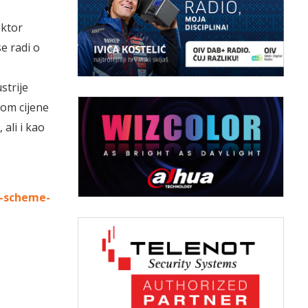
ektor
e radi o
strije
kom cijene
ali i kao
x-scheme-