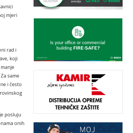
avnici
oj mjeri
ni rad i
ve, koji
i manje
. Za same
ne i često
irovinskog
je posluju
jenama onih