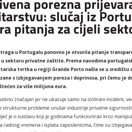
ivena porezna prijevar
itarstvu: slučaj iz Port
ra pitanja za cijeli sekt
traga u Portugalu ponovno je otvorila pitanje transpar
 u sektoru privatne zaštite. Prema navodima portugalsk
tarska tvrtka u regiji Grande Porto našla se u središtu 
zane s izbjegavanjem poreza i doprinosa, pri čemu je d
štećen za više milijuna eura.
sebno značajan jer ne ukazuje samo na izolirani incident, već
 strukturne probleme unutar industrije privatne sigurnosti.
, riječ je o sustavu koji je godinama funkcionirao kroz manipul
a radnog vremena i isplata zaposlenicima, čime su izbjegav