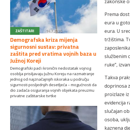
zakonske ob
Prema dostu
eura u gotov
ZAŠTITARI
14.7.2026.
eura. U sre
Demografska kriza mijenja
tržištima. 
sigurnosni sustav: privatna
zaposlenika.
zaštita pred vratima vojnih baza u
službenim o
Južnoj Koreji
ruke”, izva
Demografski pad i kronični nedostatak vojnog
osoblja prisiljavaju Južnu Koreju na razmatranje
Takva prak
jednog od najznačajnijih iskoraka u području
sigurnosti posljednjih desetljeća – mogućnosti da
doprinosa z
dio zadaća osiguranja vojnih objekata preuzmu
proizlaze i
privatne zaštitarske tvrtke
evidencija 
slučajan ob
osoba, uklj
kaznena dje