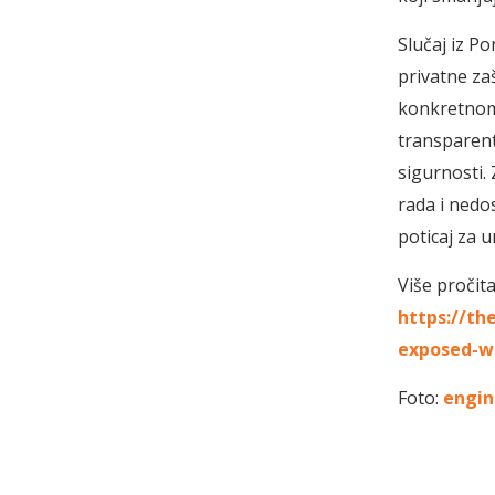
Slučaj iz P
privatne za
konkretnom 
transparent
sigurnosti.
rada i nedo
poticaj za u
Više pročit
https://th
exposed-w
Foto:
engin