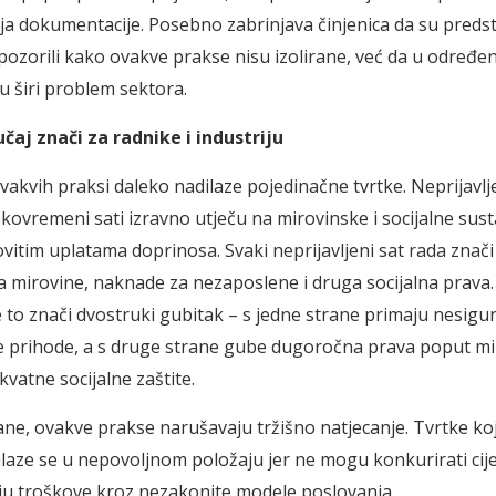
ja dokumentacije. Posebno zabrinjava činjenica da su predst
upozorili kako ovakve prakse nisu izolirane, već da u određen
u širi problem sektora.
učaj znači za radnike i industriju
vakvih praksi daleko nadilaze pojedinačne tvrtke. Neprijavlje
kovremeni sati izravno utječu na mirovinske i socijalne susta
ovitim uplatama doprinosa. Svaki neprijavljeni sat rada znač
a mirovine, naknade za nezaposlene i druga socijalna prava
 to znači dvostruki gubitak – s jedne strane primaju nesigur
e prihode, a s druge strane gube dugoročna prava poput m
ekvatne socijalne zaštite.
ane, ovakve prakse narušavaju tržišno natjecanje. Tvrtke ko
laze se u nepovoljnom položaju jer ne mogu konkurirati ci
ju troškove kroz nezakonite modele poslovanja.