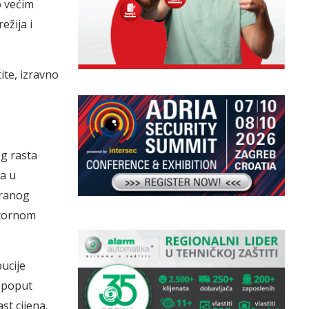
o većim
ežija i
tite, izravno
g rasta
ća u
iranog
atornom
bucije
e poput
st cijena.