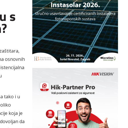
u s
n?
zaštitara,
ena osnovnih
istencijalna
u
a tako i u
koliko
cije koja je
 dovoljan da