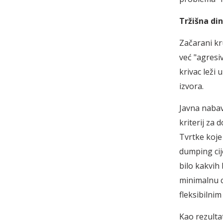
Tržišna di
Začarani kr
već "agresi
krivac leži 
izvora.
Javna nabav
kriterij za 
Tvrtke koje 
dumping cij
bilo kakvih 
minimalnu c
fleksibilni
Kao rezultat