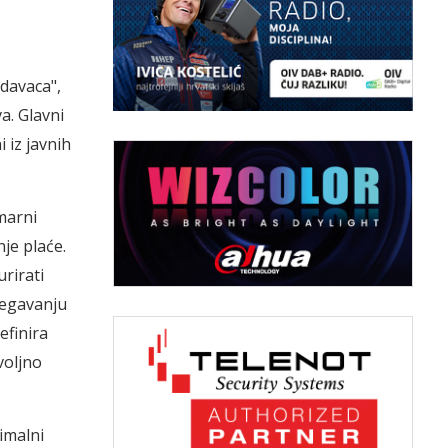
davaca",
a. Glavni
 iz javnih
marni
je plaće.
rirati
jegavanju
efinira
voljno
nimalni