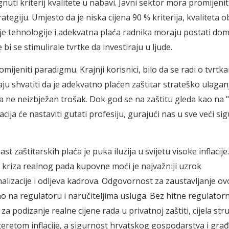
uti kriterij kvalitete u nabavi. Javni sektor mora promijenit
tegiju. Umjesto da je niska cijena 90 % kriterija, kvaliteta 
e tehnologije i adekvatna plaća radnika moraju postati dom
 bi se stimulirale tvrtke da investiraju u ljude.
jeniti paradigmu. Krajnji korisnici, bilo da se radi o tvrtka
aju shvatiti da je adekvatno plaćen zaštitar strateško ulagan
a ne neizbježan trošak. Dok god se na zaštitu gleda kao na "n
lacija će nastaviti gutati profesiju, gurajući nas u sve veći si
st zaštitarskih plaća je puka iluzija u svijetu visoke inflacije.
riza realnog pada kupovne moći je najvažniji uzrok
alizacije i odljeva kadrova. Odgovornost za zaustavljanje o
no na regulatoru i naručiteljima usluga. Bez hitne regulator
 za podizanje realne cijene rada u privatnoj zaštiti, cijela str
 teretom inflacije, a sigurnost hrvatskog gospodarstva i građ