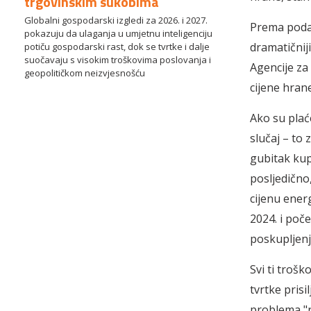
trgovinskim sukobima
Globalni gospodarski izgledi za 2026. i 2027.
Prema podac
pokazuju da ulaganja u umjetnu inteligenciju
dramatičnij
potiču gospodarski rast, dok se tvrtke i dalje
suočavaju s visokim troškovima poslovanja i
Agencije za 
geopolitičkom neizvjesnošću
cijene hran
Ako su plaće
slučaj – to 
gubitak kup
posljedično
cijenu ener
2024. i poč
poskupljenj
Svi ti troško
tvrtke prisi
problema "r