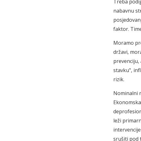
Treba podign
nabavnu stra
posjedovanj
faktor. Time
Moramo promi
državi, mor
prevenciju, 
stavku", inf
rizik.
Nominalni ra
Ekonomska k
deprofesion
leži primar
intervencije
srušiti pod