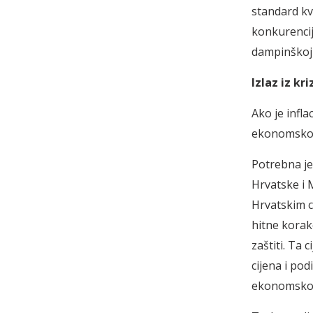
standard kva
konkurenciji
dampinškoj c
Izlaz iz kr
Ako je infla
ekonomsko i
Potrebna je
Hrvatske i 
Hrvatskim c
hitne korake
zaštiti. Ta
cijena i po
ekonomskom 