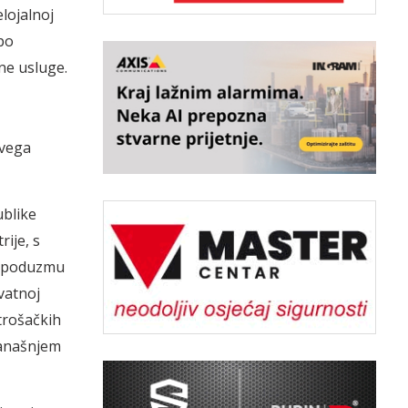
elojalnoj
 po
sne usluge.
svega
ublike
ije, s
, poduzmu
vatnoj
trošačkih
današnjem