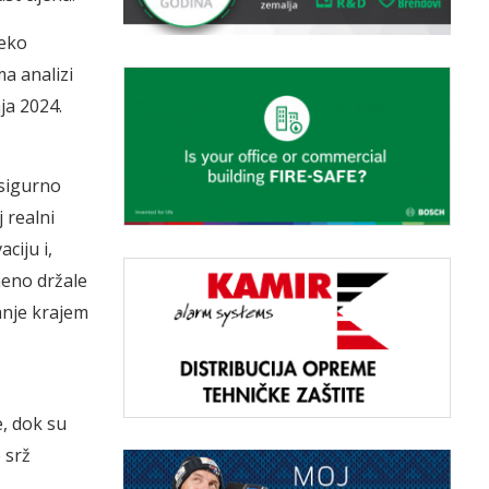
leko
a analizi
ja 2024.
 sigurno
 realni
ciju i,
meno držale
anje krajem
e, dok su
 srž