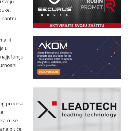
i svoju
obuke,
inantni
ma ili
je u
ajjeftiniju
gurnosni
vog procesa
ne
uka će se
ana bit će