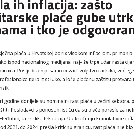
la ih inflacija: zašto
itarske plaće gube utrk
nama i tko je odgovora
ječna plaća u Hrvatskoj bori s visokom inflacijom, primanja 
ako ispod nacionalnog medijana, najviše trpe udar rasta cij
mirnica. Posljedica nije samo nezadovoljstvo radnika, već egz
rofesionalce tjera iz struke, a loše plaćenu zaštitu pretvara 
izik.
ri godine donijele su nominalni rast plaća u većini sektora, p
aštiti. Poslodavci s ponosom ističu da su plaće porasle za ne
eđutim, ta je slika tek iluzija. U okruženju kumulativne infla
od 2021. do 2024. prešla kritičnu granicu, rast plaća nije bio