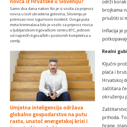
novca iz Hrvatske u Sloveniju?
održi korak
Samo dva dana nakon što je iz vozila za prijevoz
brojkama na 
novca u Izoli ukradena gotovina, Sloveniju je
priuštiti si
potresao novi sigurnosni incident. Ovoga puta
meta kriminalaca bilo je vozilo za prijevoz novca
u ljubljanskom trgovačkom centru BTC, jednom
Inflacija je
od najvećih trgovačkih i poslovnih kompleksa u
potkopavaju
zemlji.
Realni gub
Ključni pro
plaća i bru
Hrvatskoj d
zaštitara č
okruženju p
17.7.2026.
Umjetna inteligencija održava
Zaštitarstvo
globalno gospodarstvo na putu
prihoda. To
rasta, unatoč energetskoj krizi i
hrane, stano