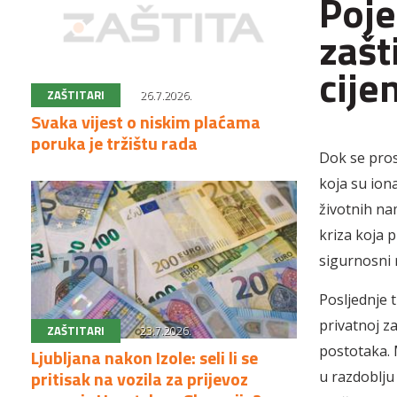
Poje
zašt
cije
ZAŠTITARI
26.7.2026.
Svaka vijest o niskim plaćama
poruka je tržištu rada
Dok se pros
koja su ion
životnih na
kriza koja p
sigurnosni r
Posljednje t
privatnoj z
ZAŠTITARI
23.7.2026.
postotaka. M
Ljubljana nakon Izole: seli li se
pritisak na vozila za prijevoz
u razdoblju 