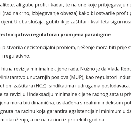
litete, ali gube profit i kadar, te na one koje pribjegavaju n
 (rad na crno, izbjegavanje obveza) kako bi ostvarile profit
ijeni. U oba slučaja, gubitnik je zaštitar i kvaliteta sigurno
ize: Inicijativa regulatora i promjena paradigme
cija stvorila egzistencijalni problem, rješenje mora biti prije 
 regulativno.
 hitna revizija minimalne cijene rada. Nužno je da Vlada Rep
Ministarstvo unutarnjih poslova (MUP), kao regulatori industr
ehom zaštitara (HCZ), sindikatima i udrugama poslodavaca
 za reviziju i indeksaciju minimalne cijene radnog sata u pri
 cijena mora biti dinamična, usklađena s realnim indeksom po
dignuta na razinu koja garantira egzistencijalni minimum u 
okruženju, a ne na razinu iz proteklih godina.