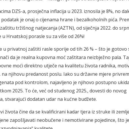
ima DZS-a, prosječna inflacija u 2023. iznosila je 8%, no da
i podatak je onaj o cijenama hrane i bezalkoholnih pića. Prem
zaštitu tržišnog natjecanja (AZTN), od siječnja 2022. do srpn
e u Hrvatskoj porasle su za više od 26%!
 u privatnoj zaštiti rasle sporije od tih 26 % – što je gotovo
znači da je realna kupovna moć zaštitara neizbježno pala. Taj
ovne moći direktno utječe na kvalitetu života radnika, motiva
, na njihovu predanost poslu. Iako su državne mjere privre
genata pod kontrolom, najavljeno je njihovo postupno ukid
etkom 2025. To će, već od studenog 2025., dovesti do novog
a, stvarajući dodatan udar na kućne budžete.
vi života čine da se kvalificirani kadar tjera iz struke ili zemlj
ljene zapošljavati neobučene i nemotivirane pojedince, što je
azvodnjavanja" kvalitete.