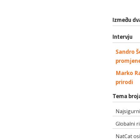
Između dva
Intervju
Sandro Še
promjene
Marko Ra
prirodi
Tema broj
Najsigurni
Globalni ri
NatCat os