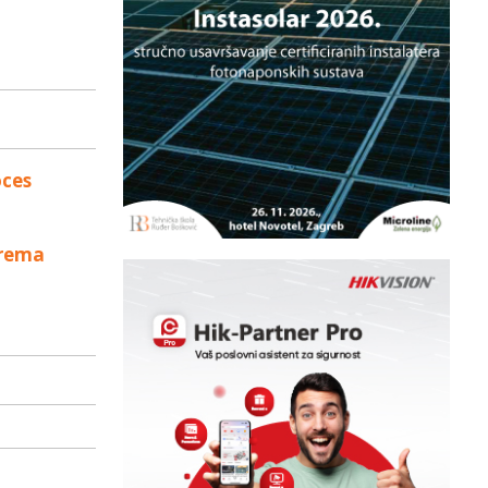
oces
prema