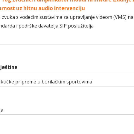
rnost uz hitnu audio intervenciju
a zvuka s vodećim sustavima za upravljanje videom (VMS) na
darda i podrške davatelja SIP poslužitelja
vještine
aktičke pripreme u borilačkim sportovima
ja