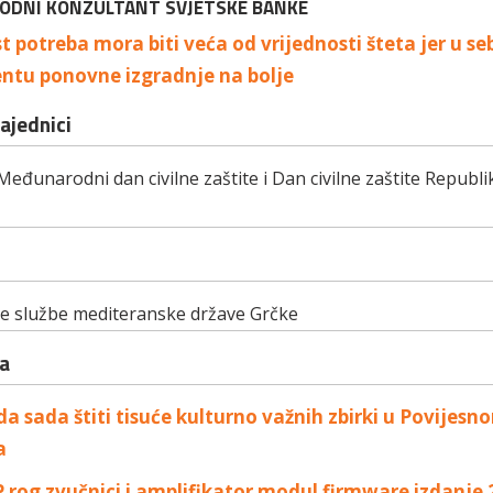
DNI KONZULTANT SVJETSKE BANKE
t potreba mora biti veća od vrijednosti šteta jer u sebi
tu ponovne izgradnje na bolje
zajednici
Međunarodni dan civilne zaštite i Dan civilne zaštite Republ
e službe mediteranske države Grčke
a
 sada štiti tisuće kulturno važnih zbirki u Povijesn
a
rog zvučnici i amplifikator modul firmware izdanje 2