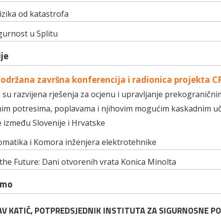
izika od katastrofa
urnost u Splitu
je
i održana završna konferencija i radionica projekta
su razvijena rješenja za ocjenu i upravljanje prekogranični
im potresima, poplavama i njihovim mogućim kaskadnim uč
e između Slovenije i Hrvatske
omatika i Komora inženjera elektrotehnike
the Future: Dani otvorenih vrata Konica Minolta
amo
V KATIĆ, POTPREDSJEDNIK INSTITUTA ZA SIGURNOSNE POL