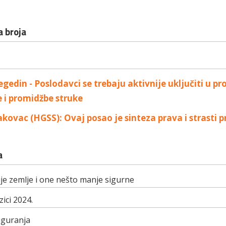
 broja
gedin - Poslodavci se trebaju aktivnije uključiti u pr
 i promidžbe struke
kovac (HGSS): Ovaj posao je sinteza prava i strasti 
a
je zemlje i one nešto manje sigurne
zici 2024.
iguranja