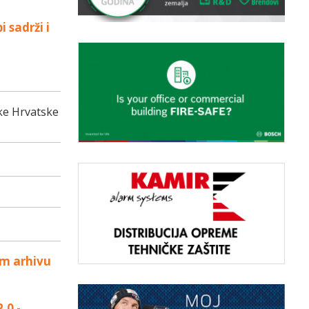
 sadrži i
ike Hrvatske
om arhivu
.0 -