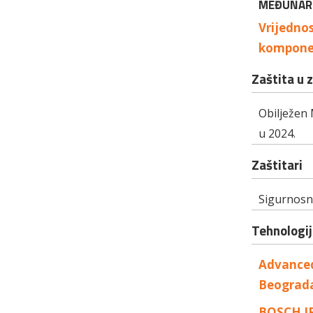
MEĐUNARO
Vrijednos
komponen
Zaštita u 
Obilježen 
u 2024.
Zaštitari
Sigurnosn
Tehnologij
Advanceda
Beograd
BOSCH IP 