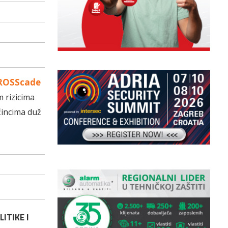
 CROSScade
m rizicima
incima duž
ITIKE I