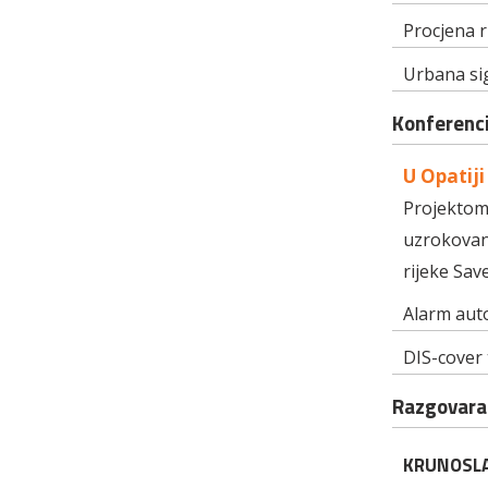
Procjena r
Urbana sig
Konferenci
U Opatij
Projektom 
uzrokovan
rijeke Sav
Alarm aut
DIS-cover 
Razgovar
KRUNOSLA