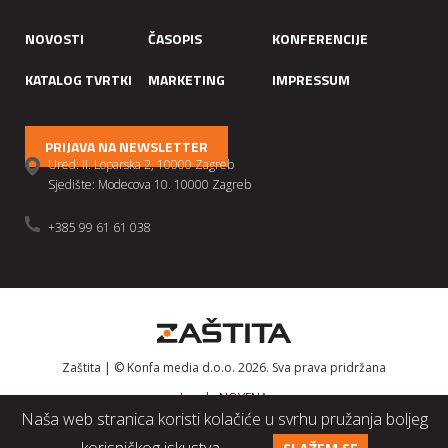
NOVOSTI
ČASOPIS
KONFERENCIJE
KATALOG TVRTKI
MARKETING
IMPRESSUM
PRIJAVA NA NEWSLETTER
Ured: II. Loparska 2, 10000 Zagreb
Sjedište: Modecova 10. 10000 Zagreb
+385 99 61 61 038
Zaštita | © Konfa media d.o.o. 2026. Sva prava pridržana
Izrada
NOVENA
Naša web stranica koristi kolačiće u svrhu pružanja boljeg