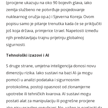
(procjene ukazuju na oko 90 bojevih glava, iako
zemlja službeno ne potvrđuje posjedovanje
nuklearnog oružja op.a.) i Sjeverna Koreja. Ovom
popisu samo je pitanje trenutka kada će se priključiti
još koja država, primjerice Izrael. Napetosti između
njih predstavljaju trajnu prijetnju globalnoj
sigurnosti.
Tehnološki izazovi i AI
S druge strane, umjetna inteligencija donosi novu
dimenziju rizika. Iako sustavi na bazi AI-ja mogu
pomoći u analizi podataka i sigurnosnim
protokolima, postoji opasnost od zlonamjerne
upotrebe ili tehničkih kvarova. AI sustavi mogu
postati alat za manipulaciju ili pogrešne procjene
ako nisu pravilno regulirani. No, važno je naglasiti da