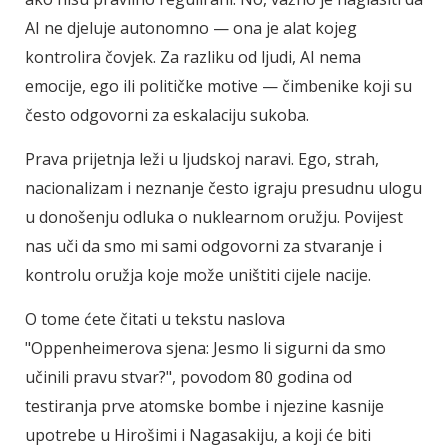
AI ne djeluje autonomno — ona je alat kojeg
kontrolira čovjek. Za razliku od ljudi, AI nema
emocije, ego ili političke motive — čimbenike koji su
često odgovorni za eskalaciju sukoba.
Prava prijetnja leži u ljudskoj naravi. Ego, strah,
nacionalizam i neznanje često igraju presudnu ulogu
u donošenju odluka o nuklearnom oružju. Povijest
nas uči da smo mi sami odgovorni za stvaranje i
kontrolu oružja koje može uništiti cijele nacije.
O tome ćete čitati u tekstu naslova
"Oppenheimerova sjena: Jesmo li sigurni da smo
učinili pravu stvar?", povodom 80 godina od
testiranja prve atomske bombe i njezine kasnije
upotrebe u Hirošimi i Nagasakiju, a koji će biti