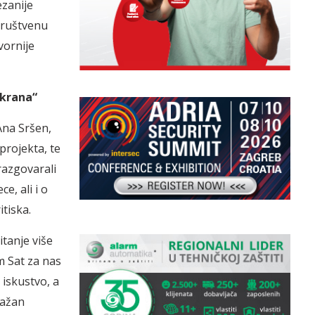
ezanije
društvenu
vornije
ekrana“
Ana Sršen,
projekta, te
 razgovarali
e, ali i o
tiska.
itanje više
m Sat za nas
 iskustvo, a
važan