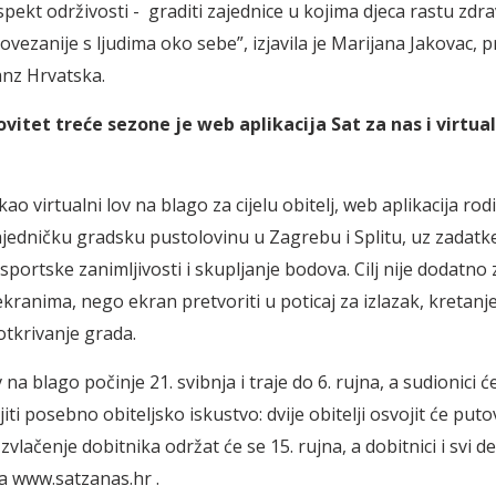
pekt održivosti - graditi zajednice u kojima djeca rastu zdrav
povezanije s ljudima oko sebe”, izjavila je Marijana Jakovac, 
anz Hrvatska.
ovitet treće sezone je web aplikacija Sat za nas i virtual
ao virtualni lov na blago za cijelu obitelj, web aplikacija rodit
ajedničku gradsku pustolovinu u Zagrebu i Splitu, uz zadatk
portske zanimljivosti i skupljanje bodova. Cilj nije dodatno 
kranima, nego ekran pretvoriti u poticaj za izlazak, kretanje
otkrivanje grada.
v na blago počinje 21. svibnja i traje do 6. rujna, a sudionici ć
jiti posebno obiteljsko iskustvo: dvije obitelji osvojit će put
zvlačenje dobitnika održat će se 15. rujna, a dobitnici i svi det
na www.satzanas.hr .