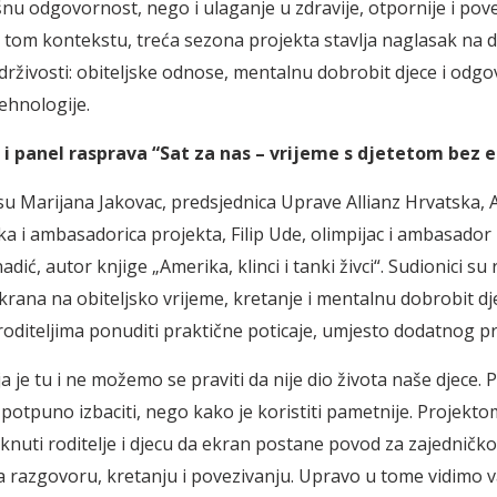
nu odgovornost, nego i ulaganje u zdravije, otpornije i pov
U tom kontekstu, treća sezona projekta stavlja naglasak na 
drživosti: obiteljske odnose, mentalnu dobrobit djece i odgo
ehnologije.
 i panel rasprava “Sat za nas – vrijeme s djetetom bez 
 su Marijana Jakovac, predsjednica Uprave Allianz Hrvatska, 
ka i ambasadorica projekta, Filip Ude, olimpijac i ambasador 
ić, autor knjige „Amerika, klinci i tanki živci“. Sudionici su
krana na obiteljsko vrijeme, kretanje i mentalnu dobrobit djec
oditeljima ponuditi praktične poticaje, umjesto dodatnog pri
 je tu i ne možemo se praviti da nije dio života naše djece. P
 potpuno izbaciti, nego kako je koristiti pametnije. Projekto
knuti roditelje i djecu da ekran postane povod za zajedničko
 razgovoru, kretanju i povezivanju. Upravo u tome vidimo 