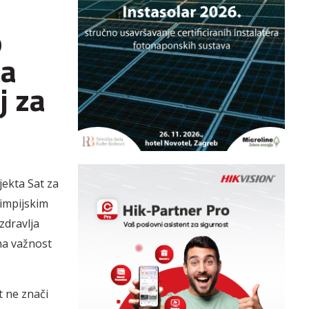
o
za
j za
ekta Sat za
limpijskim
zdravlja
 na važnost
t ne znači