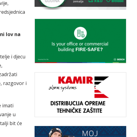
ije,
predsjednica
ni lov na
elje i djecu
e,
zadržati
, razgovor i
e imati
ovanje u
alji bit će