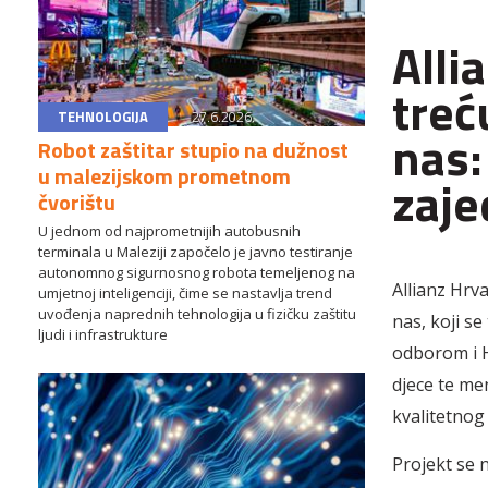
Alli
treć
TEHNOLOGIJA
27.6.2026.
nas:
Robot zaštitar stupio na dužnost
u malezijskom prometnom
zaje
čvorištu
U jednom od najprometnijih autobusnih
terminala u Maleziji započelo je javno testiranje
autonomnog sigurnosnog robota temeljenog na
Allianz Hrv
umjetnoj inteligenciji, čime se nastavlja trend
uvođenja naprednih tehnologija u fizičku zaštitu
nas, koji s
ljudi i infrastrukture
odborom i H
djece te me
kvalitetnog 
Projekt se n