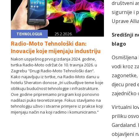
društveni as
sigurnije i 
Uprave Alli
TEHNOLOGIJA
25.2.2026.
Središnji n
Radio-Moto Tehnološki dan:
blago
Inovacije koje mijenjaju industriju
Osmišljena k
Nakon uspješnog prvog izdanja 2024. godine,
tvrtka Radio-Moto održat će 10. travnja 2026. u
vodi kroz z
Zagrebu "Drugi Radio-Moto Tehnološki dan“.
zagonetke, s
Kako najavljuju iz tvrtke, na Radio-Moto danu u
hotelu Sheraton donose „tri uzbudljive teme koje
djecu pred e
oblikuju budućnost tehnologije i infrastrukture.
zajedničko 
Ove godine pripremamo program koji ponovno
nadilazi puko teoretiziranje. Fokus stavljamo na
tehnologiju uživo i stvarne primjere iz prakse koji
Virtualni lo
mijenjaju način na koji radimo i komuniciramo.“
priliku osvo
Gardaland. I
objavljeni 