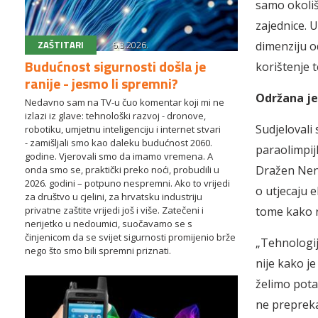
samo okoliš
zajednice. 
ZAŠTITARI
6.3.2026.
dimenziju o
Budućnost sigurnosti došla je
korištenje t
ranije - jesmo li spremni?
Održana je
Nedavno sam na TV-u čuo komentar koji mi ne
izlazi iz glave: tehnološki razvoj - dronove,
Sudjelovali
robotiku, umjetnu inteligenciju i internet stvari
- zamišljali smo kao daleku budućnost 2060.
paraolimpij
godine. Vjerovali smo da imamo vremena. A
Dražen Nenad
onda smo se, praktički preko noći, probudili u
2026. godini – potpuno nespremni. Ako to vrijedi
o utjecaju e
za društvo u cjelini, za hrvatsku industriju
tome kako r
privatne zaštite vrijedi još i više. Zatečeni i
nerijetko u nedoumici, suočavamo se s
činjenicom da se svijet sigurnosti promijenio brže
„Tehnologija
nego što smo bili spremni priznati.
nije kako je
želimo pota
ne prepreka