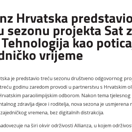
anz Hrvatska predstavi
u sezonu projekta Sat 
 Tehnologija kao potica
dničko vrijeme
atska je predstavio treću sezonu društveno odgovornog proj
e treću godinu zaredom provodi u partnerstvu s Hrvatskim o
rvatskim paraolimpijskim odborom. Nakon tema tjelesnog 
ntalnog zdravlja djece i roditelja, nova sezona je usmjerena
zajedničkog vremena, bez digitalnih distrakcija.
adovezuje na širi okvir održivosti Allianza, u kojem održivos