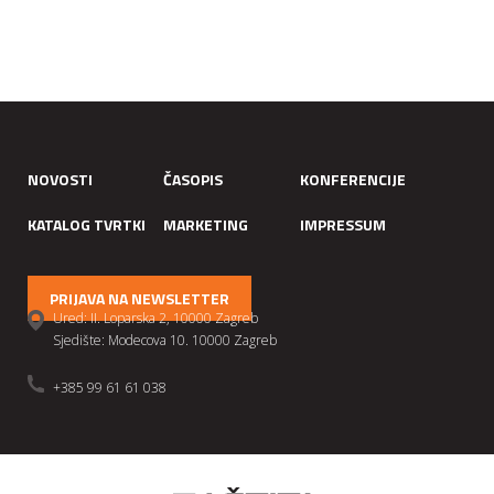
NOVOSTI
ČASOPIS
KONFERENCIJE
KATALOG TVRTKI
MARKETING
IMPRESSUM
PRIJAVA NA NEWSLETTER
Ured: II. Loparska 2, 10000 Zagreb
Sjedište: Modecova 10. 10000 Zagreb
+385 99 61 61 038