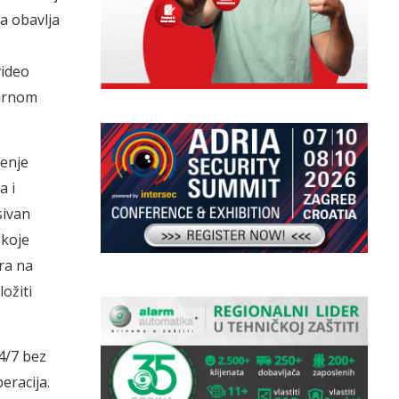
a obavlja
video
varnom
enje
a i
sivan
 koje
ra na
ožiti
4/7 bez
eracija.