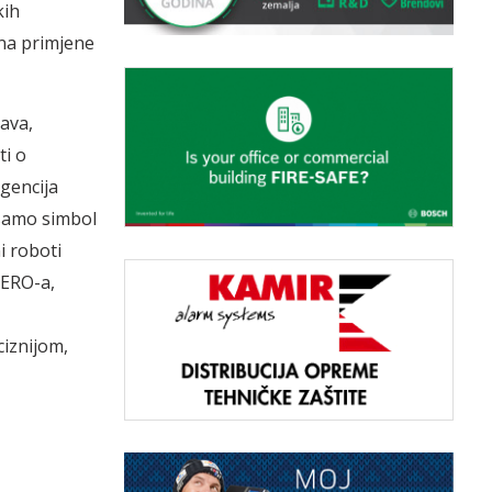
kih
ina primjene
ava,
ti o
igencija
 samo simbol
i roboti
HERO-a,
ciznijom,