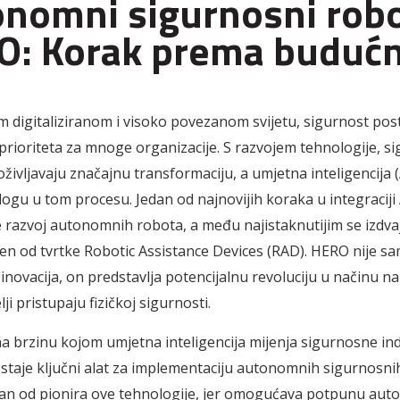
nomni sigurnosni rob
: Korak prema budućn
 digitaliziranom i visoko povezanom svijetu, sigurnost pos
 prioriteta za mnoge organizacije. S razvojem tehnologije, s
oživljavaju značajnu transformaciju, a umjetna inteligencija (
ogu u tom procesu. Jedan od najnovijih koraka u integraciji A
e razvoj autonomnih robota, a među najistaknutijim se izdv
jen od tvrtke Robotic Assistance Devices (RAD). HERO nije s
novacija, on predstavlja potencijalnu revoluciju u načinu na
ji pristupaju fizičkoj sigurnosti.
a brzinu kojom umjetna inteligencija mijenja sigurnosne ind
staje ključni alat za implementaciju autonomnih sigurnosni
an od pionira ove tehnologije, jer omogućava potpunu auto