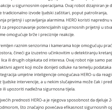
eakcije u sigurnosnim operacijama. Ovaj robot dizajniran je d
 tradicionalno izvode ljudski zaštitari, poput patroliranja,
ja prijetnji i upravljanja alarmima. HERO koristi naprednu 
 AI za prepoznavanje potencijalnih sigurnosnih prijetnji u st
me omogućuje brže i preciznije reakcije.
remljen raznim senzorima i kamerama koje omogućuju prać
stora, čineći ga izuzetno učinkovitim u detektiranju kretanj
ji lica ili drugih objekata od interesa. Ovaj robot nije samo pa
 aktivni agent koji može donijeti odluke na temelju podataka
Integracija umjetne inteligencije omogućava HERO-u da reagi
z ljudske intervencije, a u nekim slučajevima može čak i predl
je ili upozoriti nadležna sigurnosna tijela.
jvećih prednosti HERO-a je njegova sposobnost da djeluje 2
odmorom, što značajno povećava efikasnost sigurnosnih op