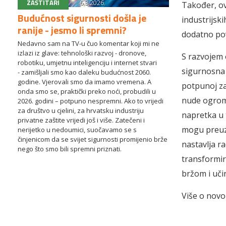
ZAŠTITARI
6.3.2026.
Također, ov
Budućnost sigurnosti došla je
industrijski
ranije - jesmo li spremni?
dodatno po
Nedavno sam na TV-u čuo komentar koji mi ne
izlazi iz glave: tehnološki razvoj - dronove,
S razvojem 
robotiku, umjetnu inteligenciju i internet stvari
sigurnosna i
- zamišljali smo kao daleku budućnost 2060.
godine. Vjerovali smo da imamo vremena. A
potpunoj zam
onda smo se, praktički preko noći, probudili u
nude ogromn
2026. godini – potpuno nespremni. Ako to vrijedi
za društvo u cjelini, za hrvatsku industriju
napretka u 
privatne zaštite vrijedi još i više. Zatečeni i
mogu preuze
nerijetko u nedoumici, suočavamo se s
činjenicom da se svijet sigurnosti promijenio brže
nastavlja r
nego što smo bili spremni priznati.
transformira
bržom i uči
Više o nov