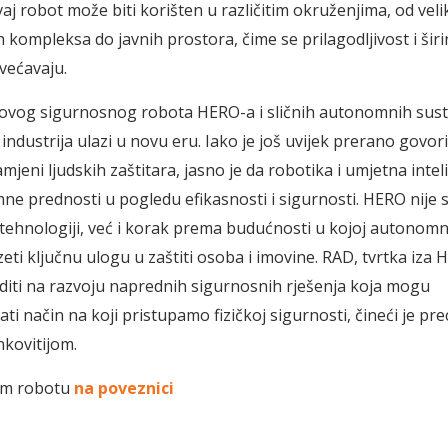
aj robot može biti korišten u različitim okruženjima, od veli
h kompleksa do javnih prostora, čime se prilagodljivost i šir
većavaju.
ovog sigurnosnog robota HERO-a i sličnih autonomnih sust
ndustrija ulazi u novu eru. Iako je još uvijek prerano govori
jeni ljudskih zaštitara, jasno je da robotika i umjetna intel
e prednosti u pogledu efikasnosti i sigurnosti. HERO nije
tehnologiji, već i korak prema budućnosti u kojoj autonomn
ti ključnu ulogu u zaštiti osoba i imovine. RAD, tvrtka iza 
aditi na razvoju naprednih sigurnosnih rješenja koja mogu
ti način na koji pristupamo fizičkoj sigurnosti, čineći je pre
nkovitijom.
om robotu
na poveznici