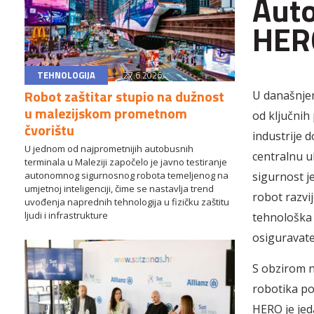
Auto
HERO
TEHNOLOGIJA
27.6.2026.
Robot zaštitar stupio na dužnost
U današnjem
u malezijskom prometnom
od ključnih
čvorištu
industrije d
U jednom od najprometnijih autobusnih
centralnu ul
terminala u Maleziji započelo je javno testiranje
sigurnost j
autonomnog sigurnosnog robota temeljenog na
umjetnoj inteligenciji, čime se nastavlja trend
robot razvi
uvođenja naprednih tehnologija u fizičku zaštitu
ljudi i infrastrukture
tehnološka i
osiguravatel
S obzirom n
robotika po
HERO je jed