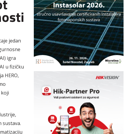
ot
osti
taje jedan
igurnosne
AI) igra
I u fizičku
aja HERO,
amo
 koji
ustrije,
h sustava.
matizaciju