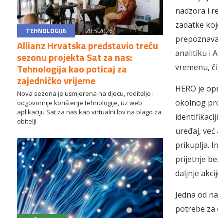
nadzora i r
zadatke koje
TEHNOLOGIJA
20.5.2026.
prepoznavan
Allianz Hrvatska predstavio treću
analitiku i
sezonu projekta Sat za nas:
Tehnologija kao poticaj za
vremenu, či
zajedničko vrijeme
HERO je op
Nova sezona je usmjerena na djecu, roditelje i
okolnog pro
odgovornije korištenje tehnologije, uz web
aplikaciju Sat za nas kao virtualni lov na blago za
identifikaci
obitelji
uređaj, već
prikuplja. 
prijetnje be
daljnje akci
Jedna od na
potrebe za 