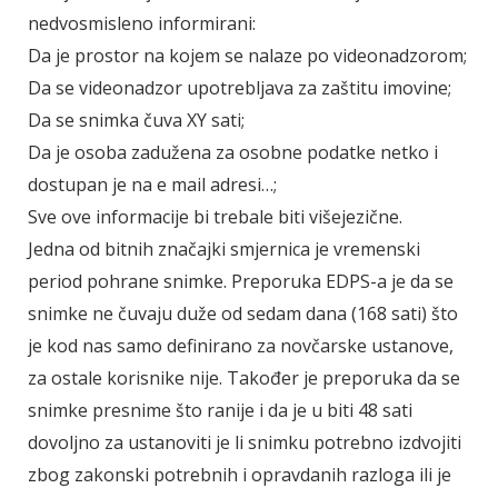
nedvosmisleno informirani:
Da je prostor na kojem se nalaze po videonadzorom;
Da se videonadzor upotrebljava za zaštitu imovine;
Da se snimka čuva XY sati;
Da je osoba zadužena za osobne podatke netko i
dostupan je na e mail adresi…;
Sve ove informacije bi trebale biti višejezične.
Jedna od bitnih značajki smjernica je vremenski
period pohrane snimke. Preporuka EDPS-a je da se
snimke ne čuvaju duže od sedam dana (168 sati) što
je kod nas samo definirano za novčarske ustanove,
za ostale korisnike nije. Također je preporuka da se
snimke presnime što ranije i da je u biti 48 sati
dovoljno za ustanoviti je li snimku potrebno izdvojiti
zbog zakonski potrebnih i opravdanih razloga ili je