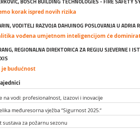
JERKOVIĆ, BOSCH BUILDING TECHNOLOGIES - FIRE SAFETY 
emo korak ispred novih rizika
RIN, VODITELJ RAZVOJA DAHUINOG POSLOVANJA U ADRIA R
litika vođena umjetnom inteligencijom će dominirat
RANG, REGIONALNA DIREKTORICA ZA REGIJU SJEVERNE I IS
XIS
a je budućnost
zajednici
 na vodi: profesionalnost, izazovi i inovacije
elika međuresorna vježba “Sigurnost 2025.“
 sustava za požarnu sezonu