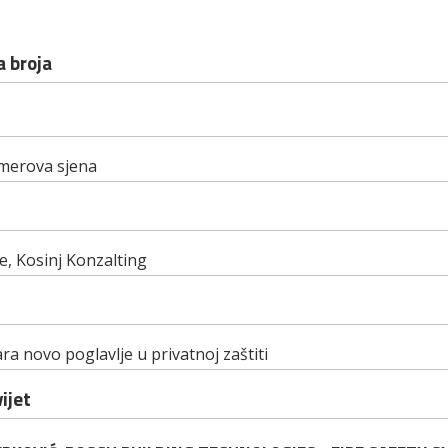
 broja
merova sjena
, Kosinj Konzalting
a novo poglavlje u privatnoj zaštiti
ijet