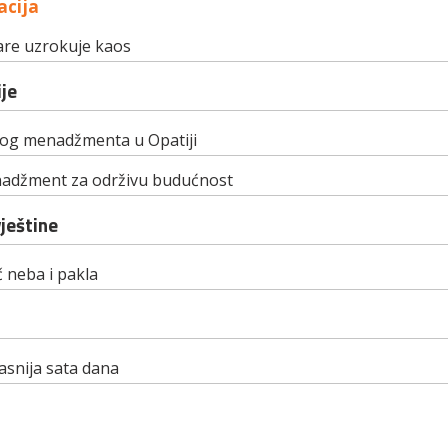
cija
re uzrokuje kaos
je
nog menadžmenta u Opatiji
nadžment za održivu budućnost
vještine
č neba i pakla
asnija sata dana