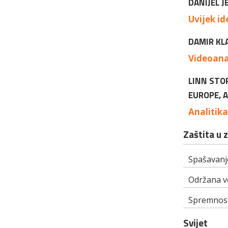
DANIJEL 
Uvijek id
DAMIR KLA
Videoana
LINN STO
EUROPE, A
Analitik
Zaštita u 
Spašavanje
Održana v
Spremnost
Svijet