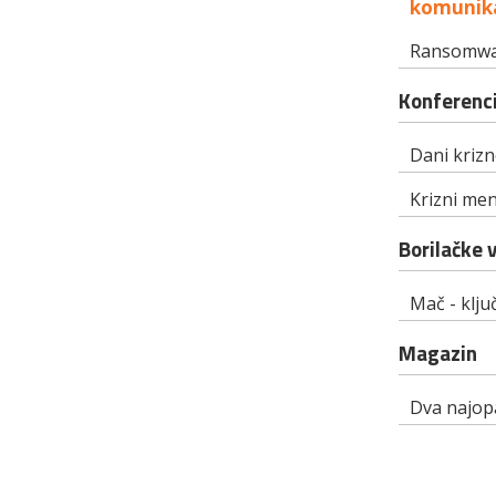
komunika
Ransomwa
Konferenci
Dani kriz
Krizni me
Borilačke 
Mač - klju
Magazin
Dva najop