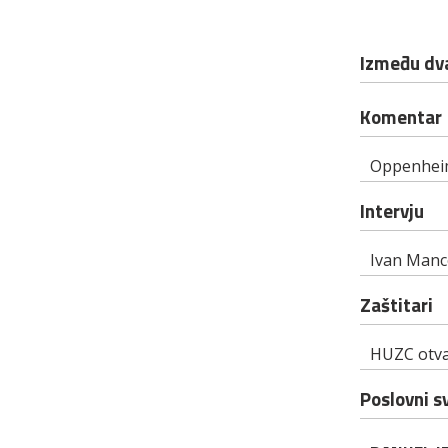
Između dva
Komentar
Oppenhei
Intervju
Ivan Mance
Zaštitari
HUZC otvar
Poslovni sv