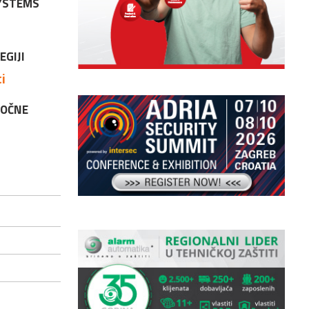
SYSTEMS
EGIJI
i
TOČNE