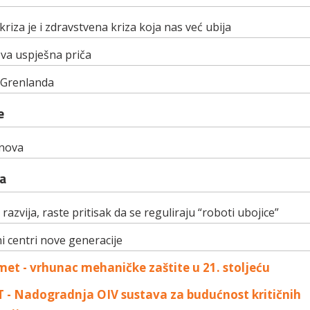
kriza je i zdravstvena kriza koja nas već ubija
va uspješna priča
 Grenlanda
e
onova
a
razvija, raste pritisak da se reguliraju “roboti ubojice”
 centri nove generacije
et - vrhunac mehaničke zaštite u 21. stoljeću
- Nadogradnja OIV sustava za budućnost kritičnih