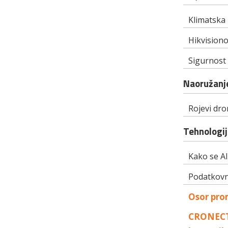
Klimatska 
Hikvisiono
Sigurnost
Naoružanj
Rojevi dr
Tehnologij
Kako se AI 
Podatkovni
Osor prom
CRONECT 