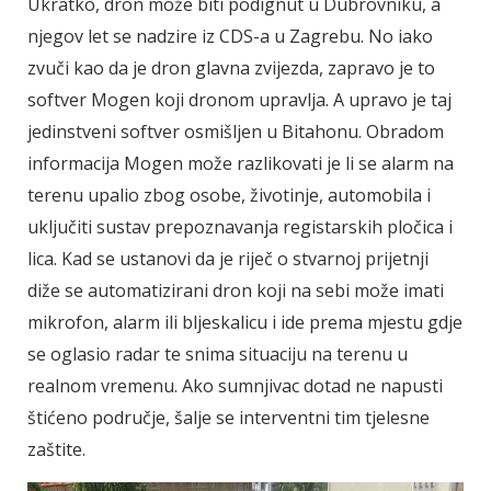
Ukratko, dron može biti podignut u Dubrovniku, a
njegov let se nadzire iz CDS-a u Zagrebu. No iako
zvuči kao da je dron glavna zvijezda, zapravo je to
softver Mogen koji dronom upravlja. A upravo je taj
jedinstveni softver osmišljen u Bitahonu. Obradom
informacija Mogen može razlikovati je li se alarm na
terenu upalio zbog osobe, životinje, automobila i
uključiti sustav prepoznavanja registarskih pločica i
lica. Kad se ustanovi da je riječ o stvarnoj prijetnji
diže se automatizirani dron koji na sebi može imati
mikrofon, alarm ili bljeskalicu i ide prema mjestu gdje
se oglasio radar te snima situaciju na terenu u
realnom vremenu. Ako sumnjivac dotad ne napusti
štićeno područje, šalje se interventni tim tjelesne
zaštite.