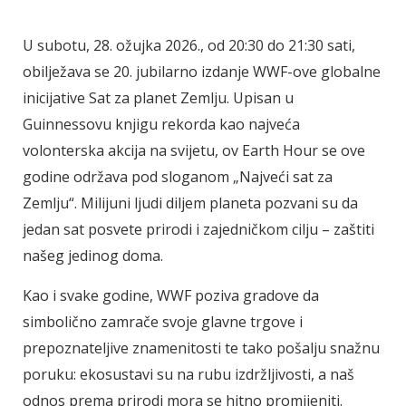
U subotu, 28. ožujka 2026., od 20:30 do 21:30 sati,
obilježava se 20. jubilarno izdanje WWF-ove globalne
inicijative Sat za planet Zemlju. Upisan u
Guinnessovu knjigu rekorda kao najveća
volonterska akcija na svijetu, ov Earth Hour se ove
godine održava pod sloganom „Najveći sat za
Zemlju“. Milijuni ljudi diljem planeta pozvani su da
jedan sat posvete prirodi i zajedničkom cilju – zaštiti
našeg jedinog doma.
Kao i svake godine, WWF poziva gradove da
simbolično zamrače svoje glavne trgove i
prepoznateljive znamenitosti te tako pošalju snažnu
poruku: ekosustavi su na rubu izdržljivosti, a naš
odnos prema prirodi mora se hitno promijeniti.