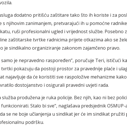
vozila.
usluga dodatno pritišću zaštitare tako što ih koriste i za pos
 s njihovim zanimanjem, pretvarajući ih u pomoćne radnike.
katu, ruši profesionalni ugled i vrijednost službe. Posebno z
ine zaštitarske tvrtke radnicima prijete otkazima ako se žele
ako je sindikalno organiziranje zakonom zajamčeno pravo.
 samo je nepravedno raspoređen”, poručuje Teri, ističući k
 tvrtki pokazuju da postoji prostor za pravednije plaće i ula
kat najavljuje da će koristiti sve raspoložive mehanizme kako
vratilo dostojanstvo i osigurali pravedni uvjeti rada.
 služba produžena je ruka policije. Bez njih, kao ni bez polic
 funkcionirati. Stalo bi sve", naglašava predsjednik OSMUP-a
da se ne boje učlanjenja u sindikat jer će im sindikat pružit
ofesionalnu podršku.