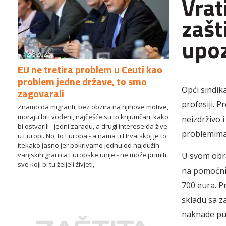
Vrat
zašt
upoz
2.8.2026.
EU ne tretira problem u Ceuti kao
problem jedne države, to smo
Opći sindik
zagovarali
profesiji. P
Znamo da migranti, bez obzira na njihove motive,
moraju biti vođeni, najčešće su to krijumčari, kako
neizdrživo 
bi ostvarili - jedni zaradu, a drugi interese da žive
problemima 
u Europi. No, to Europa - a nama u Hrvatskoj je to
itekako jasno jer pokrivamo jednu od najdužih
U svom obra
vanjskih granica Europske unije - ne može primiti
sve koji bi tu željeli živjeti,
na pomoćnim
700 eura. P
skladu sa z
naknade put