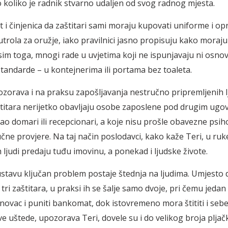
o koliko je radnik stvarno udaljen od svog radnog mjesta.
ret i činjenica da zaštitari sami moraju kupovati uniforme i 
utrola za oružje, iako pravilnici jasno propisuju kako moraju
sim toga, mnogi rade u uvjetima koji ne ispunjavaju ni osno
standarde – u kontejnerima ili portama bez toaleta.
ozorava i na praksu zapošljavanja nestručno pripremljenih lj
titara nerijetko obavljaju osobe zaposlene pod drugim ugo
kao domari ili recepcionari, a koje nisu prošle obavezne psih
ručne provjere. Na taj način poslodavci, kako kaže Teri, u ruk
ljudi predaju tuđu imovinu, a ponekad i ljudske živote.
ustavu ključan problem postaje štednja na ljudima. Umjesto d
ri zaštitara, u praksi ih se šalje samo dvoje, pri čemu jedan
 novac i puniti bankomat, dok istovremeno mora štititi i sebe
e uštede, upozorava Teri, dovele su i do velikog broja pljač