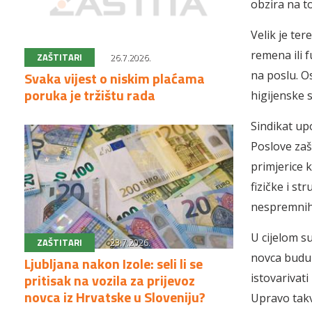
obzira na t
Velik je te
remena ili f
ZAŠTITARI
26.7.2026.
Svaka vijest o niskim plaćama
na poslu. O
poruka je tržištu rada
higijenske 
Sindikat up
Poslove zaš
primjerice 
fizičke i st
nespremnih 
U cijelom s
ZAŠTITARI
23.7.2026.
novca budu t
Ljubljana nakon Izole: seli li se
pritisak na vozila za prijevoz
istovarivati
novca iz Hrvatske u Sloveniju?
Upravo takv