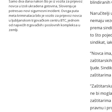
Samo dva dana nakon što je iz vozila za prijevoz
blindiranih 
novca u Izoli ukradena gotovina, Sloveniju je
potresao novi sigurnosni incident. Ovoga puta
Naručitelji 
meta kriminalaca bilo je vozilo za prijevoz novca
nemaju veze
u ljubljanskom trgovačkom centru BTC, jednom
od najvećih trgovačkih i poslovnih kompleksa u
prema sindi
zemlji.
to što pojed
sindikat, i
“Novca ima,
zaštitarskih
ljude. Sindi
zaštitarima 
"Zaštitarska
ne bi mogla
zaštitarima 
pravnu i pr