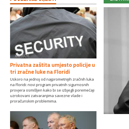
6.8.2026.
Privatna zaštita umjesto policije u
tri zračne luke na Floridi
Uskoro na jednoj od najprometnijih zračnih luka
na Floridi: novi program privatnih sigurnosnih
provjera osmišljen kako bi se izbjegli poremećaji
uzrokovani zatvaranjima savezne vlade i
proračunskim problemima.