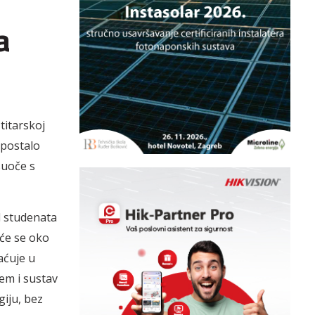
a
titarskoj
 postalo
suoče s
d studenata
će se oko
aćuje u
em i sustav
iju, bez