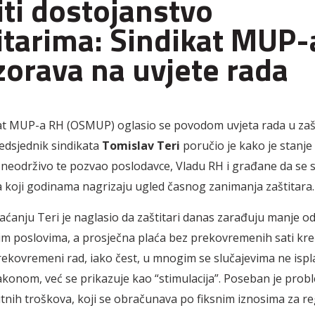
iti dostojanstvo
itarima: Sindikat MUP-
orava na uvjete rada
at MUP-a RH (OSMUP) oglasio se povodom uvjeta rada u zaš
redsjednik sindikata
Tomislav Teri
poručio je kako je stanje
i neodrživo te pozvao poslodavce, Vladu RH i građane da se 
koji godinama nagrizaju ugled časnog zanimanja zaštitara.
ćanju Teri je naglasio da zaštitari danas zarađuju manje o
 poslovima, a prosječna plaća bez prekovremenih sati kre
rekovremeni rad, iako čest, u mnogim se slučajevima ne ispl
akonom, već se prikazuje kao “stimulacija”. Poseban je probl
nih troškova, koji se obračunava po fiksnim iznosima za reg