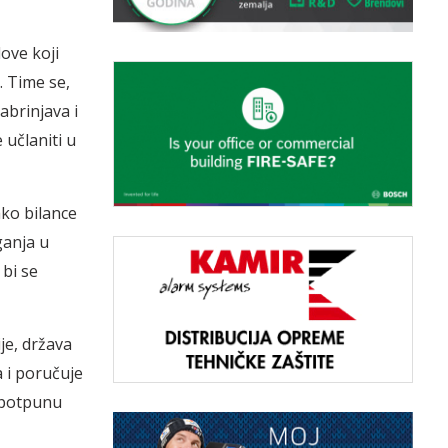
love koji
 Time se,
abrinjava i
 učlaniti u
ako bilance
ganja u
 bi se
ije, država
 i poručuje
i potpunu