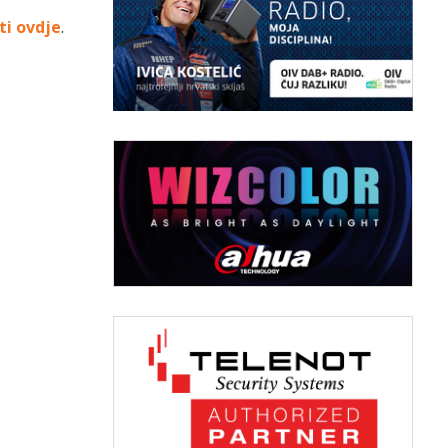
ti ovdje
.