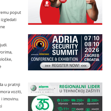
opremu poput
 izgledati
vne
udi.
vorima,
ološke,
e
a u pratnji
 mora voziti,
 i imovinu.
ki