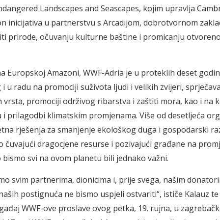
ndangered Landscapes and Seascapes, kojim upravlja Camb
n inicijativa u partnerstvu s Arcadijom, dobrotvornom zakl
titi prirode, očuvanju kulturne baštine i promicanju otvoren
a Europskoj Amazoni, WWF-Adria je u proteklih deset godin
i u radu na promociji suživota ljudi i velikih zvijeri, sprječav
ih vrsta, promociji održivog ribarstva i zaštiti mora, kao i na 
 i prilagodbi klimatskim promjenama. Više od desetljeća org
tna rješenja za smanjenje ekološkog duga i gospodarski raz
 čuvajući dragocjene resurse i pozivajući građane na prom
 bismo svi na ovom planetu bili jednako važni.
mo svim partnerima, dionicima i, prije svega, našim donator
aših postignuća ne bismo uspjeli ostvariti“, ističe Kalauz te
ogađaj WWF-ove proslave ovog petka, 19. rujna, u zagreba