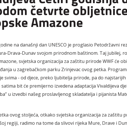
dom četvrte obljetnic
opske Amazone
i godine na današnji dan UNESCO je proglasio Petodržavni re
ura-Drava-Dunav svojom prirodnom baštinom. Taj jubilej, 
azone, svjetska organizacija za zaštitu prirode WWF će obil
đanja u zagrebačkom parku Zrinjevac ovog petka. Program
e svima - od djece, preko ljubitelja prirode, pa do najstariji
satima bit će premijerno izvedena adaptacija Vivaldijeva djel
ba” u izvedbi našeg proslavljenog skladatelja i pijanista Mat
.
etka ovog stoljeća, otkako svjetska organizacija za zaštitu
ašoj regiji, radimo na tome da slivovi rijeka Mure, Drave i D