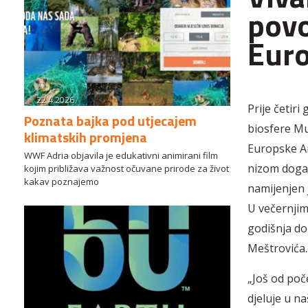
povo
Eur
22.4.2026.
Prije četir
Poznata bajka pod utjecajem
biosfere M
klimatskih promjena
Europske Am
WWF Adria objavila je edukativni animirani film
nizom doga
kojim približava važnost očuvane prirode za život
kakav poznajemo
namijenjen j
U večernjim 
godišnja do
Meštrovića
„Još od poč
djeluje u n