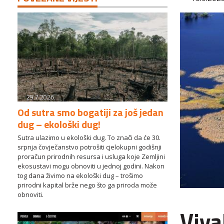
29.7.2026.
Od sutra smo bogatiji za još jedan
dug – ekološki dug!
Sutra ulazimo u ekološki dug. To znači da će 30.
srpnja čovječanstvo potrošiti cjelokupni godišnji
proračun prirodnih resursa i usluga koje Zemljini
ekosustavi mogu obnoviti u jednoj godini. Nakon
tog dana živimo na ekološki dug – trošimo
prirodni kapital brže nego što ga priroda može
obnoviti.
Viva