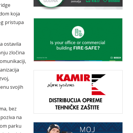
ridge
adom koja
og pristupa
a ostavila
anju zločina
komunikaciji,
anizacija
voj,
jenu svojih
ima, bez
 poziva na
čkom parku