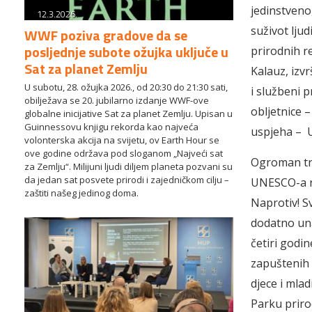
jedinstveno
12.3.2026.
suživot lju
WWF poziva gradove da se
posljednje subote ožujka uključe u
prirodnih r
Sat za planet Zemlju
Kalauz, izv
U subotu, 28. ožujka 2026., od 20:30 do 21:30 sati,
i službeni 
obilježava se 20. jubilarno izdanje WWF-ove
obljetnice 
globalne inicijative Sat za planet Zemlju. Upisan u
Guinnessovu knjigu rekorda kao najveća
uspjeha – 
volonterska akcija na svijetu, ov Earth Hour se
ove godine održava pod sloganom „Najveći sat
Ogroman tru
za Zemlju“. Milijuni ljudi diljem planeta pozvani su
da jedan sat posvete prirodi i zajedničkom cilju –
UNESCO-a ni
zaštiti našeg jedinog doma.
Naprotiv! S
dodatno una
četiri godi
zapuštenih 
djece i mla
Parku priro