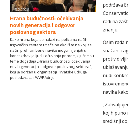
podržava E
5.2.2026.
Conservatio
Hrana budućnosti: očekivanja
radi na zaš
novih generacija i odgovor
znanju.
poslovnog sektora
Kako hrana koja se nalazi na policama naših
Osim rada n
trgovačkih centara utječe na okoliš te na koji se
snažan trag 
način prehrambene navike mogu mijenjati u
korist zdravlja ljudi i očuvanja prirode, ključne su
protiv divlj
teme događaja „Hrana budućnosti: očekivanja
novih generacija i odgovor poslovnog sektora“,
ublažavanju
koji je održan u organizaciji Hrvatske udruge
nudi konkre
poslodavaca i WWF Adrije.
istovremeno
navika kako
„Zahvaljuje
kojih puno n
središnji d