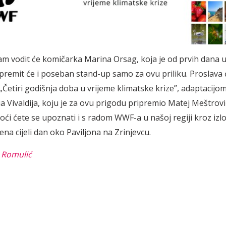
ram vodit će komičarka Marina Orsag, koja je od prvih dana
ipremit će i poseban stand-up samo za ovu priliku. Proslava ć
Četiri godišnja doba u vrijeme klimatske krize”, adaptacijo
ia Vivaldija, koju je za ovu prigodu pripremio Matej Meštrov
ći ćete se upoznati i s radom WWF-a u našoj regiji kroz izl
jena cijeli dan oko Paviljona na Zrinjevcu.
 Romulić