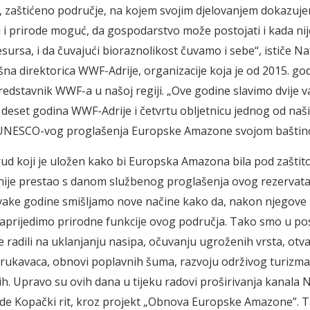
, zaštićeno područje, na kojem svojim djelovanjem dokazuje
di i prirode moguć, da gospodarstvo može postojati i kada nij
esursa, i da čuvajući bioraznolikost čuvamo i sebe“, ističe N
ršna direktorica WWF-Adrije, organizacije koja je od 2015. go
predstavnik WWF-a u našoj regiji. „Ove godine slavimo dvije 
– deset godina WWF-Adrije i četvrtu obljetnicu jednog od naš
UNESCO-vog proglašenja Europske Amazone svojom baštin
d koji je uložen kako bi Europska Amazona bila pod zašti
je prestao s danom službenog proglašenja ovog rezervata 
vake godine smišljamo nove načine kako da, nakon njegove z
prijedimo prirodne funkcije ovog područja. Tako smo u pos
ne radili na uklanjanju nasipa, očuvanju ugroženih vrsta, otv
rukavaca, obnovi poplavnih šuma, razvoju održivog turizma 
dih. Upravo su ovih dana u tijeku radovi proširivanja kanala 
de Kopački rit, kroz projekt „Obnova Europske Amazone”. T