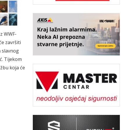
 uz WWF-
e završiti
m slavnog
ić. Tijekom
ožbu koja će