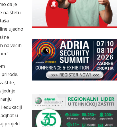
mo da je
e na štetu
ataša
dine ujedno
važne
ih najvećih
om.“
tom
prirode.
aštite,
ljednje
aranju
i edukaciji
Nadjhat u
aj projekt