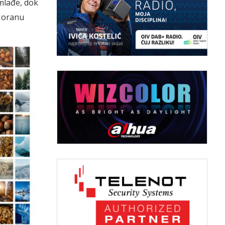
jmlađe, dok
 Moranu