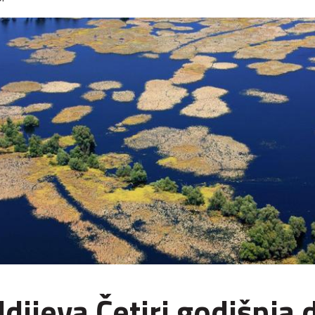
ldijeva Četiri godišnja