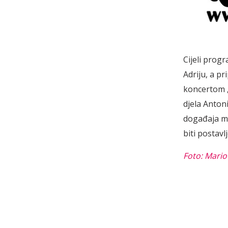
Cijeli prog
Adriju, a pr
koncertom „
djela Anton
događaja mo
biti postavl
Foto: Mario