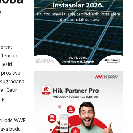
e
zervat
rođendan
ježiti
 proslave
h sugrađana.
a „Četiri
eja
 prirode WWF
unava budu