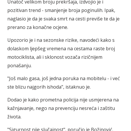
Unatoč velikom broju prekršaja, izdvojio je i
pozitivan trend - smanjenje broja poginulih. Ipak,
naglasio je da je svaka smrt na cesti previše te da je
prerano za konačne ocjene.
Upozorio je i na sezonske rizike, navodeći kako s
dolaskom ljepšeg vremena na cestama raste broj
motociklista, ali i sklonost vozača rizičnijem
ponašanju.
"Još malo gasa, još jedna poruka na mobitelu - i već
ste blizu najgorih ishoda", istaknuo je.
Dodao je kako prometna policija nije usmjerena na
kažnjavanje, nego na prevenciju nesreća i zaštitu
života.
"Sigurnost nije slučajnost", poručio je Božinović.