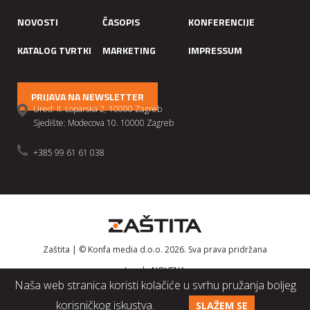
NOVOSTI
ČASOPIS
KONFERENCIJE
KATALOG TVRTKI
MARKETING
IMPRESSUM
PRIJAVA NA NEWSLETTER
Ured: II. Loparska 2, 10000 Zagreb
Sjedište: Modecova 10. 10000 Zagreb
+385 99 61 61 038
Zaštita | © Konfa media d.o.o. 2026. Sva prava pridržana
Izrada
NOVENA
Naša web stranica koristi kolačiće u svrhu pružanja boljeg
korisničkog iskustva.
SLAŽEM SE