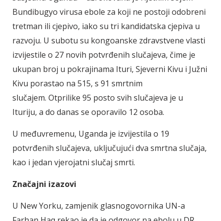
Bundibugyo virusa ebole za koji ne postoji odobreni
tretman ili cjepivo, iako su tri kandidatska cjepiva u
razvoju. U subotu su kongoanske zdravstvene vlasti
izvijestile o 27 novih potvrđenih slučajeva, čime je
ukupan broj u pokrajinama Ituri, Sjeverni Kivu i Južni
Kivu porastao na 515, s 91 smrtnim
slučajem. Otprilike 95 posto svih slučajeva je u
Ituriju, a do danas se oporavilo 12 osoba.
U međuvremenu, Uganda je izvijestila o 19
potvrđenih slučajeva, uključujući dva smrtna slučaja,
kao i jedan vjerojatni slučaj smrti.
Značajni izazovi
U New Yorku, zamjenik glasnogovornika UN-a
Farhan Haq rekao je da je odgovor na ebolu u DR