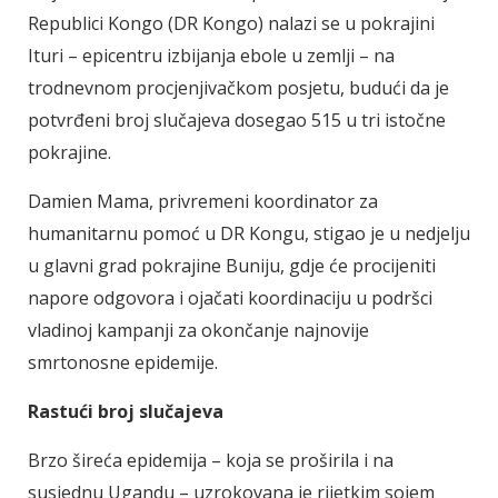
Republici Kongo (DR Kongo) nalazi se u pokrajini
Ituri – epicentru izbijanja ebole u zemlji – na
trodnevnom procjenjivačkom posjetu, budući da je
potvrđeni broj slučajeva dosegao 515 u tri istočne
pokrajine.
Damien Mama, privremeni koordinator za
humanitarnu pomoć u DR Kongu, stigao je u nedjelju
u glavni grad pokrajine Buniju, gdje će procijeniti
napore odgovora i ojačati koordinaciju u podršci
vladinoj kampanji za okončanje najnovije
smrtonosne epidemije.
Rastući broj slučajeva
Brzo šireća epidemija – koja se proširila i na
susjednu Ugandu – uzrokovana je rijetkim sojem