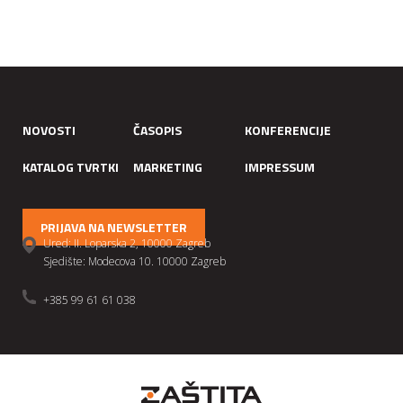
NOVOSTI
ČASOPIS
KONFERENCIJE
KATALOG TVRTKI
MARKETING
IMPRESSUM
PRIJAVA NA NEWSLETTER
Ured: II. Loparska 2, 10000 Zagreb
Sjedište: Modecova 10. 10000 Zagreb
+385 99 61 61 038