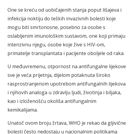
One se kreću od uobičajenih stanja poput lišajeva i
infekcija noktiju do teških invazivnih bolesti koje
mogu biti smrtonosne, posebno za osobe s
oslabljenim imunološkim sustavom, one koji primaju
intenzivnu njegu, osobe koje žive s HIV-om,
primatelje transplantata i pacijente oboljele od raka.
U međuvremenu, otpornost na antifungalne lijekove
sve je veća prijetnja, dijelom potaknuta široko
rasprostranjenom upotrebom antifungalnih lijekova
i njihovih analoga u zdravlju ljudi, životinja i biljaka,
kao i izloženošću okoliša antifungalnim
kemikalijama.
Unatoč ovom broju žrtava, WHO je rekao da gljivične
bolesti često nedostaju u nacionalnim politikama