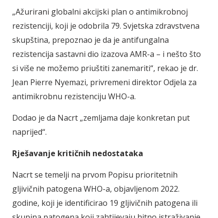
„Ažurirani globalni akcijski plan o antimikrobnoj
rezistenciji, koji je odobrila 79. Svjetska zdravstvena
skupština, prepoznao je da je antifungalna
rezistencija sastavni dio izazova AMR-a – i nešto što
si više ne možemo priuštiti zanemariti“, rekao je dr.
Jean Pierre Nyemazi, privremeni direktor Odjela za
antimikrobnu rezistenciju WHO-a.
Dodao je da Nacrt „zemljama daje konkretan put
naprijed“.
Rješavanje kritičnih nedostataka
Nacrt se temelji na prvom Popisu prioritetnih
gljivičnih patogena WHO-a, objavljenom 2022.
godine, koji je identificirao 19 gljivičnih patogena ili
skupina patogena koji zahtijevaju hitno istraživanje,