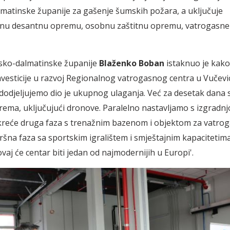
lmatinske županije za gašenje šumskih požara, a uključuje
ranu desantnu opremu, osobnu zaštitnu opremu, vatrogasne
tsko-dalmatinske županije
Blaženko Boban
istaknuo je kako 
 investicije u razvoj Regionalnog vatrogasnog centra u Vučevi
dodjeljujemo dio je ukupnog ulaganja. Već za desetak dana sl
ema, uključujući dronove. Paralelno nastavljamo s izgradn
kreće druga faza s trenažnim bazenom i objektom za vatrog
ršna faza sa sportskim igralištem i smještajnim kapacitetima
vaj će centar biti jedan od najmodernijih u Europi'.