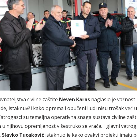
vnateljstva civilne zaštite
Neven Karas
naglasio je važnost
ude, istaknuvši kako oprema i obučeni ljudi nisu trošak već 
atrogasci su temeljna operativna snaga sustava civilne zašti
 u njihovu opremljenost višestruko se vraća. I glavni vatrog
k
Slavko Tucaković
istaknuo je kako ovakvi projekti imaju