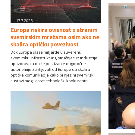
17.7.2026.
Europa riskira ovisnost o stranim
svemirskim mrežama osim ako ne
skalira optičku povezivost
Dok Europa ulaže milijarde u suverenu
svemirsku infrastrukturu, stručnjaci iz industrije
upozoravaju da će postizanje dugoročne
autonomije zahtijevati od Europe da skalira
optičke komunikacije kako bi njezini svemirski
sustavi mogli ostati tehnološki konkurentni.