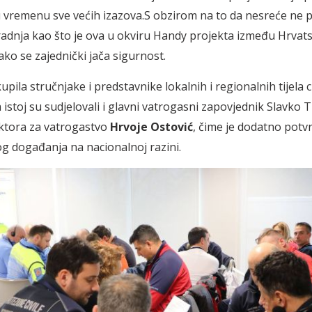
u vremenu sve većih izazova.S obzirom na to da nesreće ne 
radnja kao što je ova u okviru Handy projekta između Hrvatske
kako se zajednički jača sigurnost.
upila stručnjake i predstavnike lokalnih i regionalnih tijela c
a istoj su sudjelovali i glavni vatrogasni zapovjednik Slavko 
ktora za vatrogastvo
Hrvoje Ostović
, čime je dodatno potv
g događanja na nacionalnoj razini.