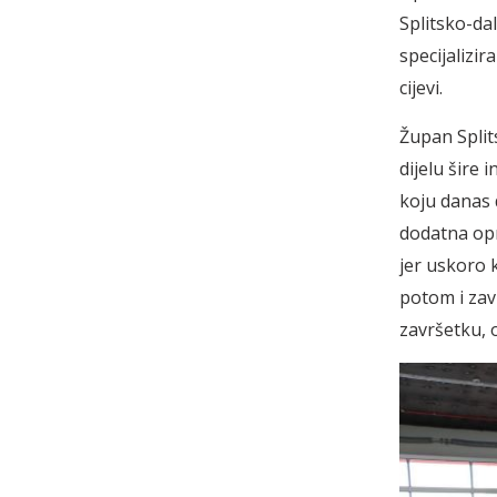
Splitsko-da
specijalizi
cijevi.
Župan Spli
dijelu šire
koju danas 
dodatna opr
jer uskoro 
potom i zav
završetku, o