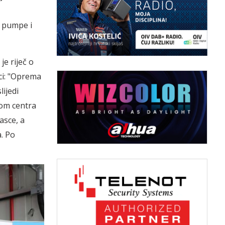
 pumpe i
je riječ o
ci: "Oprema
ijedi
jom centra
asce, a
. Po