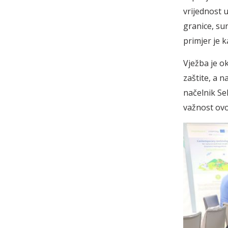
vrijednost 
granice, su
primjer je 
Vježba je ok
zaštite, a n
načelnik Se
važnost ovo