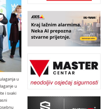
 ulaganja u
ulaganje u
te i svaki
asni
 posebnu