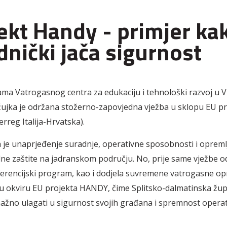
ekt Handy - primjer ka
dnički jača sigurnost
ama Vatrogasnog centra za edukaciju i tehnološki razvoj u V
 ožujka je održana stožerno-zapovjedna vježba u sklopu EU p
rreg Italija-Hrvatska).
ta je unaprjeđenje suradnje, operativne sposobnosti i opreml
ilne zaštite na jadranskom području. No, prije same vježbe o
erencijski program, kao i dodjela suvremene vatrogasne o
u okviru EU projekta HANDY, čime Splitsko-dalmatinska žup
nažno ulagati u sigurnost svojih građana i spremnost operat