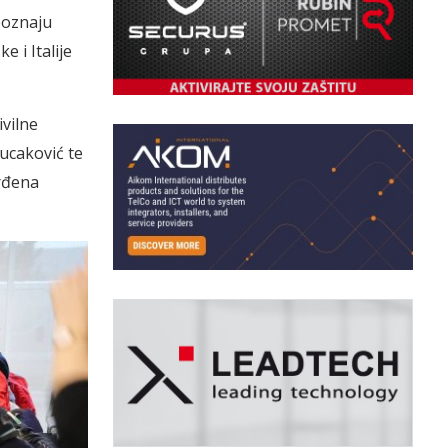
poznaju
 i Italije
ivilne
Tucaković te
rđena