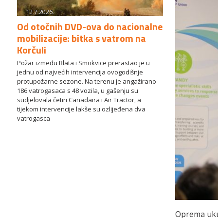
12.7.2026.
Od otočnih DVD-ova do nacionalne
mobilizacije: bitka s vatrom na
Korčuli
Požar između Blata i Smokvice prerastao je u
jednu od najvećih intervencija ovogodišnje
protupožarne sezone. Na terenu je angažirano
186 vatrogasaca s 48 vozila, u gašenju su
sudjelovala četiri Canadaira i Air Tractor, a
tijekom intervencije lakše su ozlijeđena dva
vatrogasca
Oprema ukup