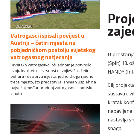
Proj
zaje
26.7.2026.
Vatrogasci ispisali povijest u
Austriji – četiri mjesta na
pobjedničkom postolju svjetskog
U prostorij
vatrogasnog natjecanja
(Split) 18.
Hrvatsko vatrogastvo još jednom je potvrdilo
svoju kvalitetu i izvrsnost osvojivši čak četiri
HANDY (Inte
pehara - dva prva mjesta, jedno drugo i jedno
treće mjesto, što predstavlja izniman uspjeh na
Cilj projek
najvećoj međunarodnoj vatrogasnoj sportskoj
sustava civ
smotri
kratak konf
nabavljene 
nastavlja s
snaga.