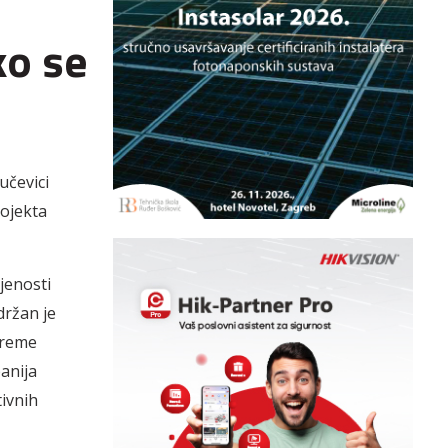
ko se
učevici
rojekta
jenosti
držan je
preme
anija
ivnih