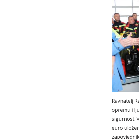
Ravnatelj Ra
opremu i lj
sigurnost. V
euro uložen
zapovjedni