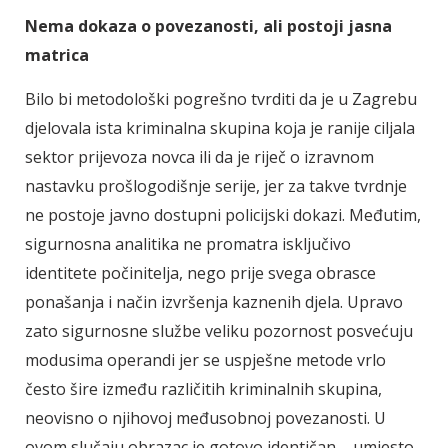
Nema dokaza o povezanosti, ali postoji jasna
matrica
Bilo bi metodološki pogrešno tvrditi da je u Zagrebu
djelovala ista kriminalna skupina koja je ranije ciljala
sektor prijevoza novca ili da je riječ o izravnom
nastavku prošlogodišnje serije, jer za takve tvrdnje
ne postoje javno dostupni policijski dokazi. Međutim,
sigurnosna analitika ne promatra isključivo
identitete počinitelja, nego prije svega obrasce
ponašanja i način izvršenja kaznenih djela. Upravo
zato sigurnosne službe veliku pozornost posvećuju
modusima operandi jer se uspješne metode vrlo
često šire između različitih kriminalnih skupina,
neovisno o njihovoj međusobnoj povezanosti. U
ovom slučaju obrazac je gotovo identičan – umjesto