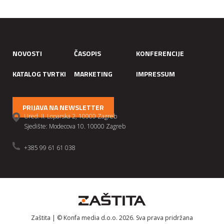
NOVOSTI
ČASOPIS
KONFERENCIJE
KATALOG TVRTKI
MARKETING
IMPRESSUM
PRIJAVA NA NEWSLETTER
Ured: II. Loparska 2, 10000 Zagreb
Sjedište: Modecova 10. 10000 Zagreb
+385 99 61 61 038
Zaštita | © Konfa media d.o.o. 2026. Sva prava pridržana