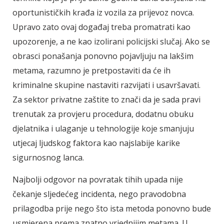
oportunističkih krađa iz vozila za prijevoz novca.
Upravo zato ovaj događaj treba promatrati kao
upozorenje, a ne kao izolirani policijski slučaj. Ako se
obrasci ponašanja ponovno pojavljuju na lakšim
metama, razumno je pretpostaviti da će ih
kriminalne skupine nastaviti razvijati i usavršavati.
Za sektor privatne zaštite to znači da je sada pravi
trenutak za provjeru procedura, dodatnu obuku
djelatnika i ulaganje u tehnologije koje smanjuju
utjecaj ljudskog faktora kao najslabije karike
sigurnosnog lanca.
Najbolji odgovor na povratak tihih upada nije
čekanje sljedećeg incidenta, nego pravodobna
prilagodba prije nego što ista metoda ponovno bude
usmjerena prema znatno vrjednijim metama. U