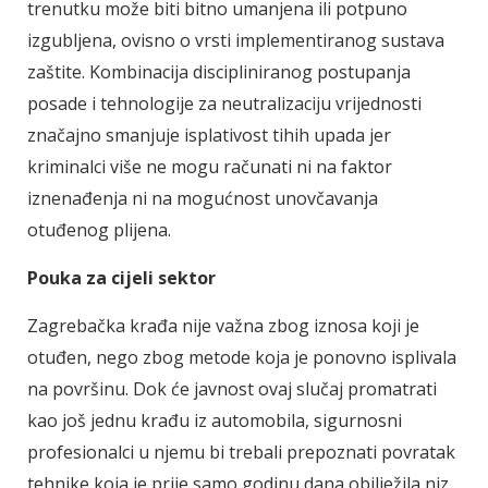
trenutku može biti bitno umanjena ili potpuno
izgubljena, ovisno o vrsti implementiranog sustava
zaštite. Kombinacija discipliniranog postupanja
posade i tehnologije za neutralizaciju vrijednosti
značajno smanjuje isplativost tihih upada jer
kriminalci više ne mogu računati ni na faktor
iznenađenja ni na mogućnost unovčavanja
otuđenog plijena.
Pouka za cijeli sektor
Zagrebačka krađa nije važna zbog iznosa koji je
otuđen, nego zbog metode koja je ponovno isplivala
na površinu. Dok će javnost ovaj slučaj promatrati
kao još jednu krađu iz automobila, sigurnosni
profesionalci u njemu bi trebali prepoznati povratak
tehnike koja je prije samo godinu dana obilježila niz