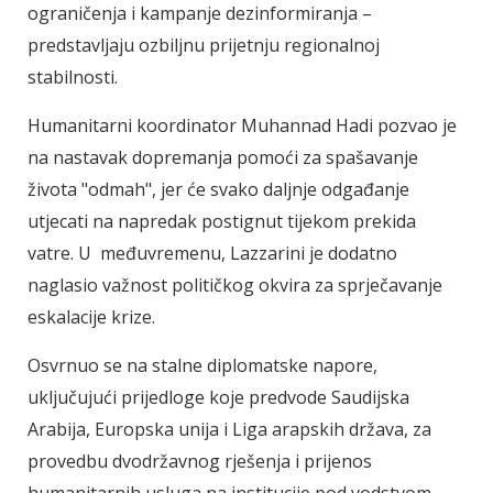
ograničenja i kampanje dezinformiranja –
predstavljaju ozbiljnu prijetnju regionalnoj
stabilnosti.
Humanitarni koordinator Muhannad Hadi pozvao je
na nastavak dopremanja pomoći za spašavanje
života "odmah", jer će svako daljnje odgađanje
utjecati na napredak postignut tijekom prekida
vatre. U međuvremenu, Lazzarini je dodatno
naglasio važnost političkog okvira za sprječavanje
eskalacije krize.
Osvrnuo se na stalne diplomatske napore,
uključujući prijedloge koje predvode Saudijska
Arabija, Europska unija i Liga arapskih država, za
provedbu dvodržavnog rješenja i prijenos
humanitarnih usluga na institucije pod vodstvom