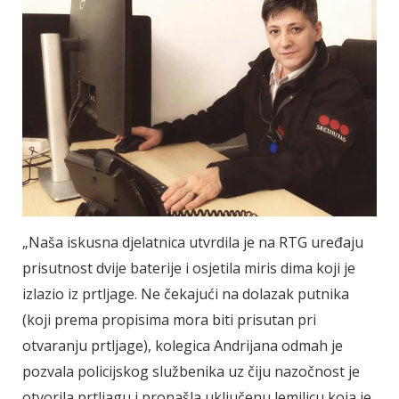
„Naša iskusna djelatnica utvrdila je na RTG uređaju
prisutnost dvije baterije i osjetila miris dima koji je
izlazio iz prtljage. Ne čekajući na dolazak putnika
(koji prema propisima mora biti prisutan pri
otvaranju prtljage), kolegica Andrijana odmah je
pozvala policijskog službenika uz čiju nazočnost je
otvorila prtljagu i pronašla uključenu lemilicu koja je