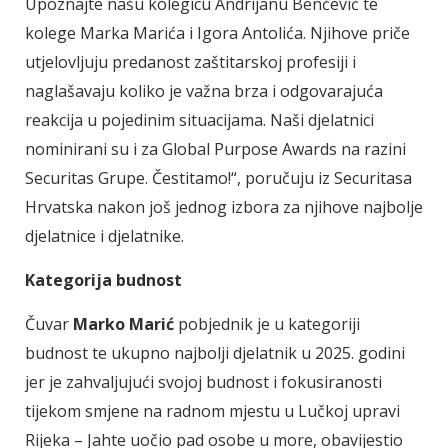
Upoznajte našu kolegicu Andrijanu Benčević te
kolege Marka Marića i Igora Antolića. Njihove priče
utjelovljuju predanost zaštitarskoj profesiji i
naglašavaju koliko je važna brza i odgovarajuća
reakcija u pojedinim situacijama. Naši djelatnici
nominirani su i za Global Purpose Awards na razini
Securitas Grupe. Čestitamo!“, poručuju iz Securitasa
Hrvatska nakon još jednog izbora za njihove najbolje
djelatnice i djelatnike.
Kategorija budnost
Čuvar
Marko Marić
pobjednik je u kategoriji
budnost te ukupno najbolji djelatnik u 2025. godini
jer je zahvaljujući svojoj budnost i fokusiranosti
tijekom smjene na radnom mjestu u Lučkoj upravi
Rijeka – Jahte uočio pad osobe u more, obavijestio