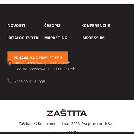
NOVOSTI
ČASOPIS
KONFERENCIJE
KATALOG TVRTKI
MARKETING
IMPRESSUM
PRIJAVA NA NEWSLETTER
Ured: II. Loparska 2, 10000 Zagreb
Sjedište: Modecova 10. 10000 Zagreb
+385 99 61 61 038
Zaštita | © Konfa media d.o.o. 2026. Sva prava pridržana
Izrada
NOVENA