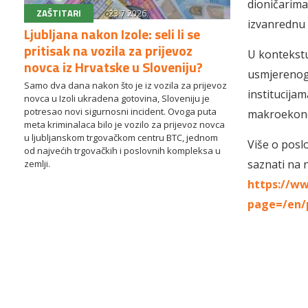
dioničarima
ZAŠTITARI
23.7.2026.
izvanrednu 
Ljubljana nakon Izole: seli li se
pritisak na vozila za prijevoz
U kontekstu
novca iz Hrvatske u Sloveniju?
usmjerenog 
Samo dva dana nakon što je iz vozila za prijevoz
institucijam
novca u Izoli ukradena gotovina, Sloveniju je
potresao novi sigurnosni incident. Ovoga puta
makroekonom
meta kriminalaca bilo je vozilo za prijevoz novca
u ljubljanskom trgovačkom centru BTC, jednom
Više o posl
od najvećih trgovačkih i poslovnih kompleksa u
saznati na 
zemlji.
https://w
page=/en/