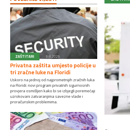
ZAŠTITARI
6.8.2026.
Privatna zaštita umjesto policije u
tri zračne luke na Floridi
Uskoro na jednoj od najprometnijih zračnih luka
na Floridi: novi program privatnih sigurnosnih
provjera osmišljen kako bi se izbjegli poremećaji
uzrokovani zatvaranjima savezne vlade i
proračunskim problemima.