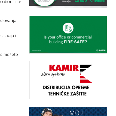
 dionici te
slovanja
ilacija i
is možete