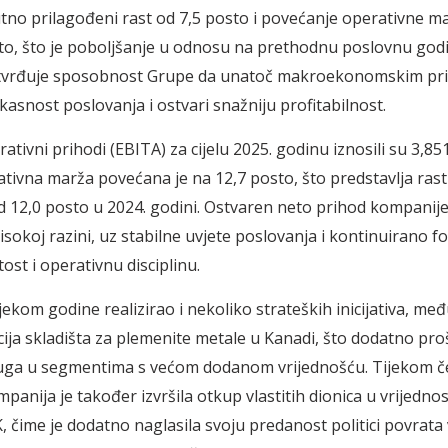
utno prilagođeni rast od 7,5 posto i povećanje operativne m
to, što je poboljšanje u odnosu na prethodnu poslovnu godi
otvrđuje sposobnost Grupe da unatoč makroekonomskim pri
kasnost poslovanja i ostvari snažniju profitabilnost.
tivni prihodi (EBITA) za cijelu 2025. godinu iznosili su 3,851
ativna marža povećana je na 12,7 posto, što predstavlja ras
d 12,0 posto u 2024. godini. Ostvaren neto prihod kompanije
isokoj razini, uz stabilne uvjete poslovanja i kontinuirano f
ost i operativnu disciplinu.
jekom godine realizirao i nekoliko strateških inicijativa, me
icija skladišta za plemenite metale u Kanadi, što dodatno pro
luga u segmentima s većom dodanom vrijednošću. Tijekom č
panija je također izvršila otkup vlastitih dionica u vrijednos
, čime je dodatno naglasila svoju predanost politici povrata 