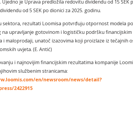
. Ujedno je Uprava predložila redovitu dividendu od 15 SEK po
dividendu od 5 SEK po dionici za 2025. godinu.
 sektora, rezultati Loomisa potvrđuju otpornost modela po
na upravljanje gotovinom i logističku podršku financijskim
a i maloprodaji, unatoč izazovima koji proizlaze iz tečajnih osc
skih uvjeta. (E. Antić)
ovanju i najnovijim financijskim rezultatima kompanije Loom
njihovim službenim stranicama:
ww.loomis.com/en/newsroom/news/detail?
press/2422915