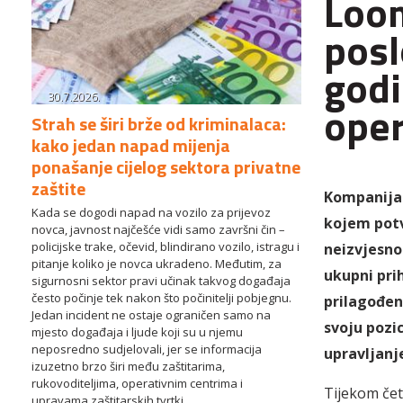
Loom
posl
godi
30.7.2026.
oper
Strah se širi brže od kriminalaca:
kako jedan napad mijenja
ponašanje cijelog sektora privatne
zaštite
Kompanija 
Kada se dogodi napad na vozilo za prijevoz
kojem potv
novca, javnost najčešće vidi samo završni čin –
policijske trake, očevid, blindirano vozilo, istragu i
neizvjesno
pitanje koliko je novca ukradeno. Međutim, za
ukupni prih
sigurnosni sektor pravi učinak takvog događaja
često počinje tek nakon što počinitelji pobjegnu.
prilagođen
Jedan incident ne ostaje ograničen samo na
svoju pozi
mjesto događaja i ljude koji su u njemu
neposredno sudjelovali, jer se informacija
upravljanje
izuzetno brzo širi među zaštitarima,
rukovoditeljima, operativnim centrima i
Tijekom čet
upravama zaštitarskih tvrtki