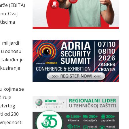
arže (EBITA)
nu. Ovaj
tiscima
 milijardi
t u odnosu
 također je
okusiranje
đu kojima se
širuje
etvrtog
ti od 200
vrijednosti