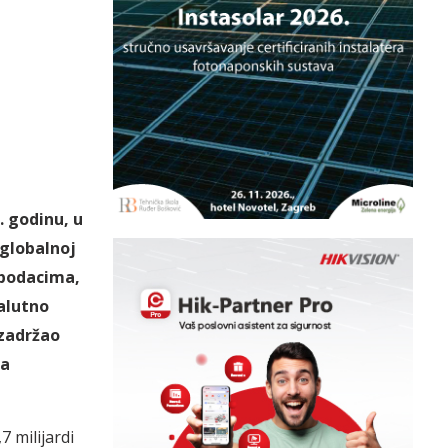
. godinu, u
 globalnoj
 podacima,
valutno
 zadržao
za
 milijardi