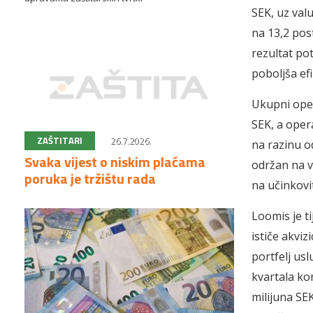
SEK, uz val
na 13,2 pos
rezultat p
poboljša efi
Ukupni opera
SEK, a oper
ZAŠTITARI
26.7.2026.
na razinu o
Svaka vijest o niskim plaćama
održan na v
poruka je tržištu rada
na učinkovit
Loomis je ti
ističe akviz
portfelj us
kvartala kom
milijuna SEK