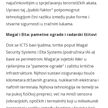
najučinkovitijim u sprječavanju terorističkih akata.
Upravo taj „ljudski faktor“ potpomognut
tehnologijom čini razliku između puke forme i
stvarne sigurnosti u zračnim lukama.
Magal i Elta: pametne ograde i radarski štitovi
Dok se ICTS bavi ljudima, tvrtke poput Magal
Security Systems i Elta Systems (podružnica IAI-a)
bave se perimetrom. Magal je svjetski lider u
rješenjima za "pametne ograde" i zaštitu kritične
infrastrukture. Njihovi sustavi osiguravaju tisuće
kilometara državnih granica, nuklearnih elektrana i
naftnih terminala. Njihova tehnologija ne temelji se
na pukoj fizičkoj prepreci, već na mreži senzora
(vibracijskih, optičkih i termalnih) koji u milisekundi