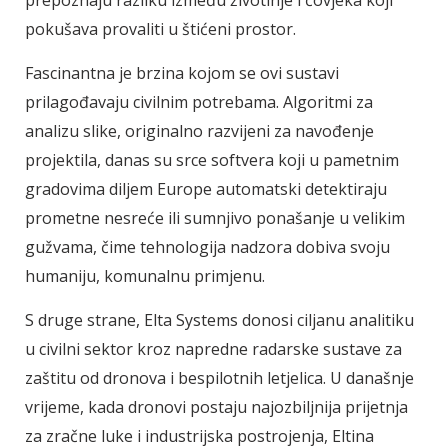
prepoznaju razliku između životinje i čovjeka koji
pokušava provaliti u štićeni prostor.
Fascinantna je brzina kojom se ovi sustavi
prilagođavaju civilnim potrebama. Algoritmi za
analizu slike, originalno razvijeni za navođenje
projektila, danas su srce softvera koji u pametnim
gradovima diljem Europe automatski detektiraju
prometne nesreće ili sumnjivo ponašanje u velikim
gužvama, čime tehnologija nadzora dobiva svoju
humaniju, komunalnu primjenu.
S druge strane, Elta Systems donosi ciljanu analitiku
u civilni sektor kroz napredne radarske sustave za
zaštitu od dronova i bespilotnih letjelica. U današnje
vrijeme, kada dronovi postaju najozbiljnija prijetnja
za zračne luke i industrijska postrojenja, Eltina