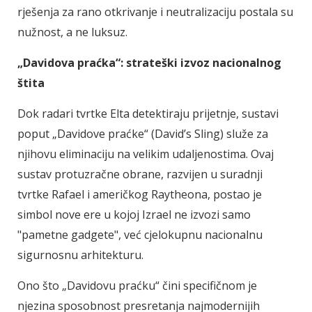
rješenja za rano otkrivanje i neutralizaciju postala su
nužnost, a ne luksuz.
„Davidova praćka“: strateški izvoz nacionalnog
štita
Dok radari tvrtke Elta detektiraju prijetnje, sustavi
poput „Davidove praćke“ (David’s Sling) služe za
njihovu eliminaciju na velikim udaljenostima. Ovaj
sustav protuzračne obrane, razvijen u suradnji
tvrtke Rafael i američkog Raytheona, postao je
simbol nove ere u kojoj Izrael ne izvozi samo
"pametne gadgete", već cjelokupnu nacionalnu
sigurnosnu arhitekturu.
Ono što „Davidovu praćku“ čini specifičnom je
njezina sposobnost presretanja najmodernijih