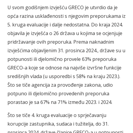
U svom godišnjem izvješću GRECO je utvrdio da je
opća razina usklađenosti s njegovim preporukama iz
5. kruga evaluacije i dalje nedostatna. Do kraja 2024.
objavila je izvješća o 26 država u kojima se ocjenjuje
pridržavanje ovih preporuka. Prema naknadnim
izvješćima objavljenim 31. prosinca 2024., države su u
potpunosti ili djelomično provele 63% preporuka
GRECO-a koje se odnose na najviše izvršne funkcije
središnjih vlada (u usporedbi s 58% na kraju 2023.).
Što se tiče agencija za provođenje zakona, udio
potpuno ili djelomično provedenih preporuka
porastao je sa 67% na 71% između 2023. i 2024.
Što se tiče 4. kruga evaluacije o sprječavanju
korupcije zastupnika, sudaca i tužitelja, do 31.
prosinca 2024. države članice GRECO-a u potpunosti