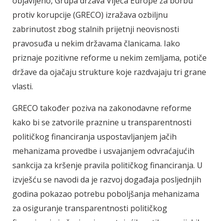
objavljeno, Grupa država Vijeća Europe za borbu
protiv korupcije (GRECO) izražava ozbiljnu
zabrinutost zbog stalnih prijetnji neovisnosti
pravosuđa u nekim državama članicama. Iako
priznaje pozitivne reforme u nekim zemljama, potiče
države da ojačaju strukture koje razdvajaju tri grane
vlasti.
GRECO također poziva na zakonodavne reforme
kako bi se zatvorile praznine u transparentnosti
političkog financiranja uspostavljanjem jačih
mehanizama provedbe i usvajanjem odvraćajućih
sankcija za kršenje pravila političkog financiranja. U
izvješću se navodi da je razvoj događaja posljednjih
godina pokazao potrebu poboljšanja mehanizama
za osiguranje transparentnosti političkog