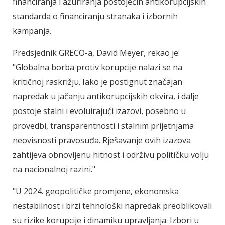
financiranja i ažuriranja postojećih antikorupcijskih
standarda o financiranju stranaka i izbornih
kampanja.
Predsjednik GRECO-a, David Meyer, rekao je:
"Globalna borba protiv korupcije nalazi se na
kritičnoj raskrižju. Iako je postignut značajan
napredak u jačanju antikorupcijskih okvira, i dalje
postoje stalni i evoluirajući izazovi, posebno u
provedbi, transparentnosti i stalnim prijetnjama
neovisnosti pravosuđa. Rješavanje ovih izazova
zahtijeva obnovljenu hitnost i održivu političku volju
na nacionalnoj razini."
"U 2024. geopolitičke promjene, ekonomska
nestabilnost i brzi tehnološki napredak preoblikovali
su rizike korupcije i dinamiku upravljanja. Izbori u