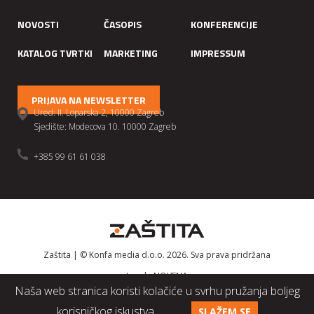
NOVOSTI
ČASOPIS
KONFERENCIJE
KATALOG TVRTKI
MARKETING
IMPRESSUM
PRIJAVA NA NEWSLETTER
Ured: II. Loparska 2, 10000 Zagreb
Sjedište: Modecova 10. 10000 Zagreb
+385 99 61 61 038
Zaštita | © Konfa media d.o.o. 2026. Sva prava pridržana
Izrada
NOVENA
Naša web stranica koristi kolačiće u svrhu pružanja boljeg
korisničkog iskustva.
SLAŽEM SE