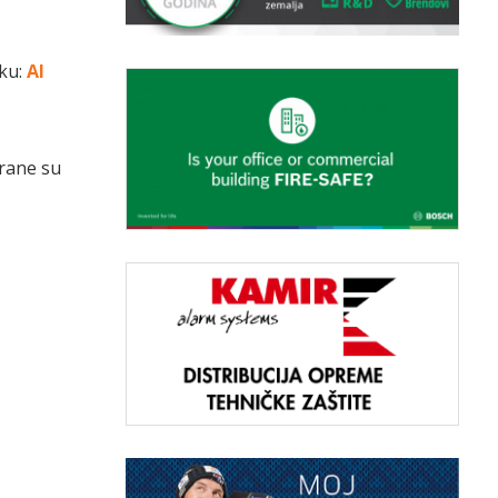
nku:
AI
irane su