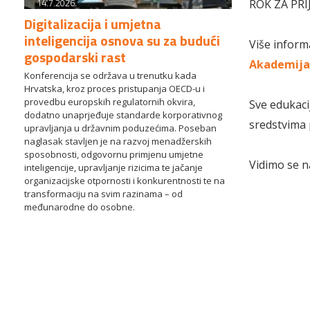
14.7.2026.
ROK ZA PRIJ
Digitalizacija i umjetna
inteligencija osnova su za budući
Više inform
gospodarski rast
Akademija 
Konferencija se održava u trenutku kada
Hrvatska, kroz proces pristupanja OECD-u i
provedbu europskih regulatornih okvira,
Sve edukaci
dodatno unaprjeđuje standarde korporativnog
sredstvima
upravljanja u državnim poduzećima. Poseban
naglasak stavljen je na razvoj menadžerskih
sposobnosti, odgovornu primjenu umjetne
Vidimo se n
inteligencije, upravljanje rizicima te jačanje
organizacijske otpornosti i konkurentnosti te na
transformaciju na svim razinama – od
međunarodne do osobne.