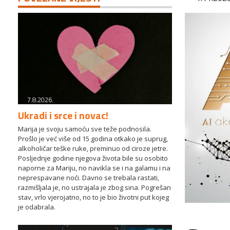
7.8.2026.
Ukradi i srce i novac!
Marija je svoju samoću sve teže podnosila.
Prošlo je već više od 15 godina otkako je suprug,
alkoholičar teške ruke, preminuo od ciroze jetre.
Posljednje godine njegova života bile su osobito
naporne za Mariju, no navikla se i na galamu i na
neprespavane noći. Davno se trebala rastati,
razmišljala je, no ustrajala je zbog sina. Pogrešan
stav, vrlo vjerojatno, no to je bio životni put kojeg
je odabrala.