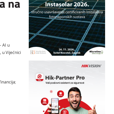
a na
 AI u
 u Vijećnici
inancija;