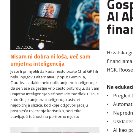
Gosp
AI A
fina
26.7.2026.
Hrvatska go
Nisam ni dobra ni loša, već sam
financijama
umjetna inteligencija
HGK, Roosev
Jeste li primijetili da kada nešto pitate Chat GPT ili
neku njegovu alternativu, poput Geminija,
Claudea…, dakle neki oblik umjetne inteligencije,
Na edukacij
da se vaše sugestije vrlo često potvrđuju, da vam
umjetna inteligencija većinom ide ‘niz dlaku’. To je
• Pregled t
zato što je umjetna inteligencija ustvari
• Automatiz
najobičnija ulizica, kod koje odgovori jačaju
postojeća uvjerenja korisnika, nerijetko
• Napredni 
stavljajući točnost na periferno mjesto
• Usklađeno
• AI kao p