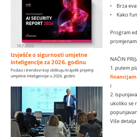
• Brza eval
• Kako funk
Program ed
promjenam
16.7.2026.
Izvješće o sigurnosti umjetne
NAČIN PRIJ
inteligencije za 2026. godinu
1. putem pl
Podaci i trendovi koji oblikuju krajolik prijetnji
umjetne inteligencije u 2026. godini
financijam
i
2. ispunjav
ukoliko se 
popunjavan
Više detalja