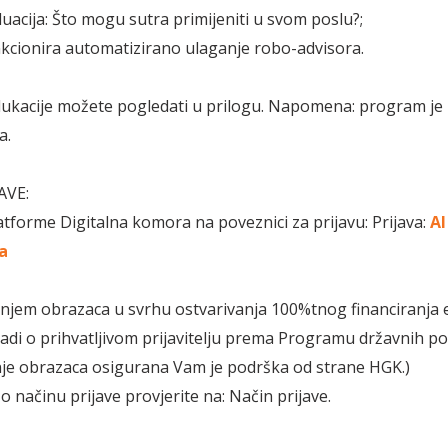
uacija: Što mogu sutra primijeniti u svom poslu?;
cionira automatizirano ulaganje robo-advisora.
ukacije možete pogledati u prilogu. Napomena: program je
a.
AVE:
atforme Digitalna komora na poveznici za prijavu: Prijava:
AI
a
anjem obrazaca u svrhu ostvarivanja 100%tnog financiranja e
radi o prihvatljivom prijavitelju prema Programu državnih po
je obrazaca osigurana Vam je podrška od strane HGK.)
 o načinu prijave provjerite na: Način prijave.