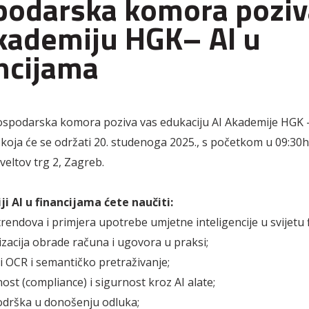
odarska komora poziv
kademiju HGK– AI u
ncijama
spodarska komora poziva vas edukaciju AI Akademije HGK –
 koja će se održati 20. studenoga 2025., s početkom u 09:30h,
eltov trg 2, Zagreb.
i AI u financijama ćete naučiti:
rendova i primjera upotrebe umjetne inteligencije u svijetu f
acija obrade računa i ugovora u praksi;
OCR i semantičko pretraživanje;
st (compliance) i sigurnost kroz AI alate;
odrška u donošenju odluka;