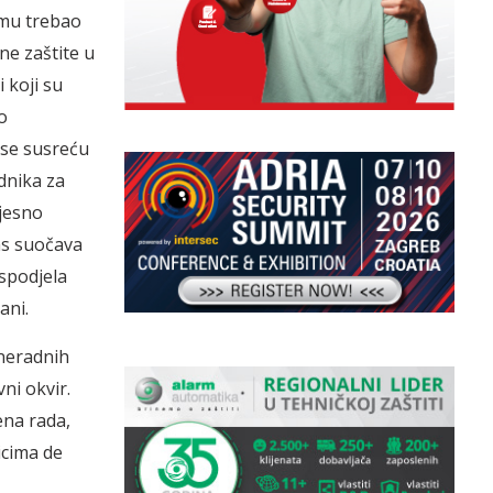
 mu trebao
ne zaštite u
 koji su
o
 se susreću
dnika za
vjesno
nas suočava
aspodjela
ani.
 neradnih
ni okvir.
ena rada,
icima de