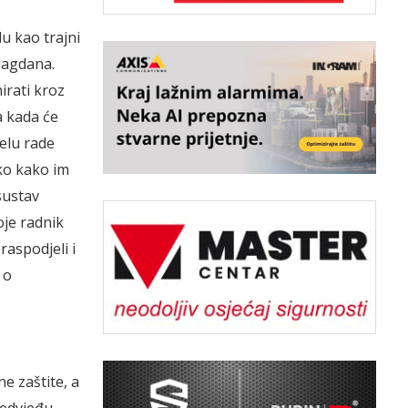
u kao trajni
blagdana.
rati kroz
a kada će
elu rade
ko kako im
sustav
oje radnik
raspodjeli i
 o
e zaštite, a