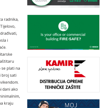
za radnika,
Tijelovo,
drađivati,
sla i
aće.
itarske
Zaštitaru
se plati na
 broj sati
i vikendom.
i dani ako
minimalnim,
na kraju