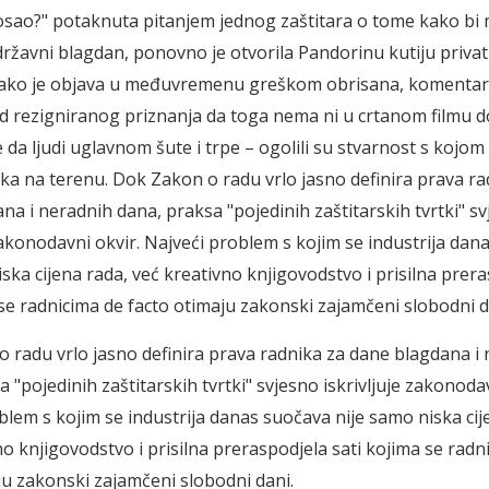
posao?" potaknuta pitanjem jednog zaštitara o tome kako bi
 državni blagdan, ponovno je otvorila Pandorinu kutiju privat
Iako je objava u međuvremenu greškom obrisana, komentari
– od rezigniranog priznanja da toga nema ni u crtanom filmu d
 da ljudi uglavnom šute i trpe – ogolili su stvarnost s kojom
ika na terenu. Dok Zakon o radu vrlo jasno definira prava ra
na i neradnih dana, praksa "pojedinih zaštitarskih tvrtki" s
 zakonodavni okvir. Najveći problem s kojim se industrija da
iska cijena rada, već kreativno knjigovodstvo i prisilna prer
 se radnicima de facto otimaju zakonski zajamčeni slobodni d
 radu vrlo jasno definira prava radnika za dane blagdana i
 "pojedinih zaštitarskih tvrtki" svjesno iskrivljuje zakonodav
blem s kojim se industrija danas suočava nije samo niska cij
no knjigovodstvo i prisilna preraspodjela sati kojima se radn
ju zakonski zajamčeni slobodni dani.