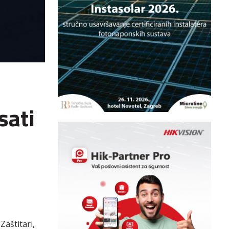
sati
aštitari,