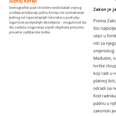
Južnoj Koreji
Demografski pad i kronični nedostatak vojnog
Zakon je ja
osoblja prisiljavaju Južnu Koreju na razmatranje
jednog od najznačajnijih iskoraka u području
Prema Zakon
sigurnosti posljednjih desetljeća – mogućnosti da
dio zadaća osiguranja vojnih objekata preuzmu
što najbolj
privatne zaštitarske tvrtke
ulazi u fond
niti za nje
smjenskog r
Međutim, n
tvrtke zloup
koji radi u
platnoj list
odradi na n
Kod radnika
padnu u nj
zakonski jed