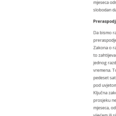
mjeseca odra
slobodan da
Preraspodj
Da bismo raz
preraspodje
Zakona o ra
to zahtijev
jednog razd
vremena. To
pedeset sat
pod uvjetom
Ključna zak
prosjeku ne 
mjeseca, od
vijećem ili 