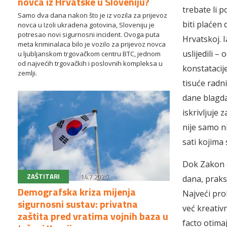
novca iz Hrvatske u Sloveniju?
trebate li 
Samo dva dana nakon što je iz vozila za prijevoz
biti plaćen
novca u Izoli ukradena gotovina, Sloveniju je
potresao novi sigurnosni incident. Ovoga puta
Hrvatskoj. 
meta kriminalaca bilo je vozilo za prijevoz novca
uslijedili 
u ljubljanskom trgovačkom centru BTC, jednom
od najvećih trgovačkih i poslovnih kompleksa u
konstatacije
zemlji.
tisuće radn
dane blagda
iskrivljuje
nije samo n
sati kojima
Dok Zakon o
ZAŠTITARI
14.7.2026.
dana, praksa
Demografska kriza mijenja
Najveći pro
sigurnosni sustav: privatna
već kreativ
zaštita pred vratima vojnih baza u
facto otima