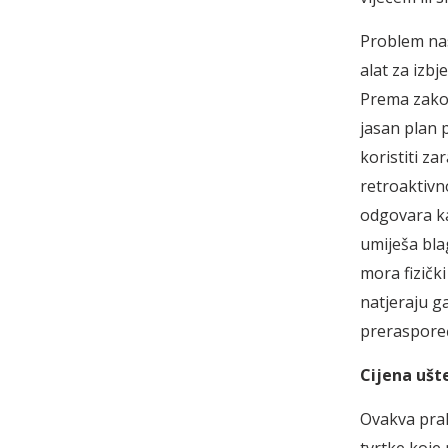
Problem nas
alat za izb
Prema zakon
jasan plan p
koristiti z
retroaktivn
odgovara ka
umiješa bla
mora fizički
natjeraju g
preraspoređ
Cijena ušt
Ovakva praks