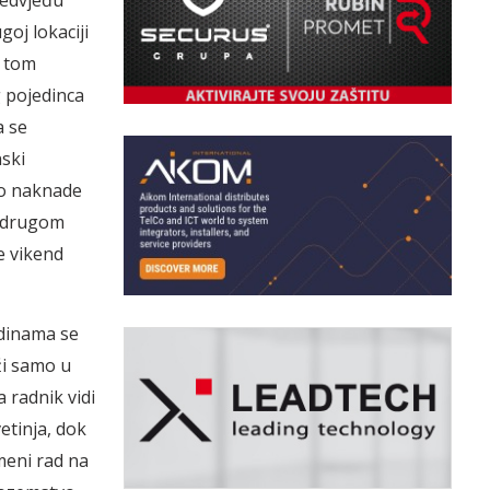
medvjeđu
goj lokaciji
a tom
 pojedinca
a se
nski
to naknade
m drugom
e vikend
odinama se
ži samo u
 radnik vidi
etinja, dok
emeni rad na