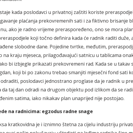
taje kada poslodavci u privatnoj zaštiti koriste preraspodjel
jegavanje plaćanja prekovremenih sati i za fiktivno brisanje 
u, ako je radno vrijeme preraspoređeno, ono se mora plani
reraspodjele koji točno definira kada će radnik raditi duže, 
arađene slobodne dane. Pojedine tvrtke, međutim, preraspodj
o na kraju mjeseca, prilagođavajući satnicu u tablicama ona
ko bi izbjegle prikazati prekovremeni rad. Kada se u takav 
gdan, koji bi po zakonu trebao smanjiti mjesečni fond sati k
 odraditi, poslodavci jednostrano proglase da je radnik u pre
a da taj dan odradi na drugom objektu pod izlikom da se radi
enim satima, iako nikakav plan unaprijed nije postojao.
ede na radnicima: egzodus radne snage
a kratkovidna je i iznimno štetna za cijelu industriju privatn