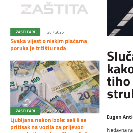
ZAŠTITARI
26.7.2026.
Svaka vijest o niskim plaćama
poruka je tržištu rada
Sluč
kako
tiho
stru
ZAŠTITARI
23.7.2026.
Eugen Anti
Ljubljana nakon Izole: seli li se
pritisak na vozila za prijevoz
Nedavna ras