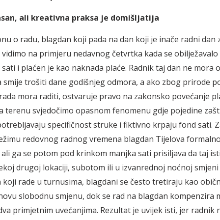
san, ali kreativna praksa je domišljatija
u o radu, blagdan koji pada na dan koji je inače radni dan 
e vidimo na primjeru nedavnog četvrtka kada se obilježavalo 
 sati i plaćen je kao naknada plaće. Radnik taj dan ne mora o
ga smije trošiti dane godišnjeg odmora, a ako zbog prirode po
ada mora raditi, ostvaruje pravo na zakonsko povećanje pl
a terenu svjedočimo opasnom fenomenu gdje pojedine zašt
otrebljavaju specifičnost struke i fiktivno krpaju fond sati. 
 režimu redovnog radnog vremena blagdan Tijelova formalno 
i, ali ga se potom pod krinkom manjka sati prisiljava da taj isti
ekoj drugoj lokaciji, subotom ili u izvanrednoj noćnoj smjen
 koji rade u turnusima, blagdani se često tretiraju kao običn
ihovu slobodnu smjenu, dok se rad na blagdan kompenzira 
va primjetnim uvećanjima. Rezultat je uvijek isti, jer radnik 