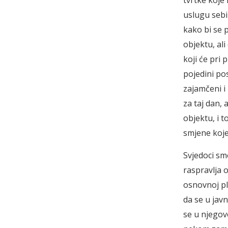
tvrtke koje
uslugu sebi 
kako bi se 
objektu, al
koji će pri 
pojedini po
zajamčeni i
za taj dan, 
objektu, i 
smjene koje
Svjedoci sm
raspravlja 
osnovnoj pl
da se u jav
se u njegovo