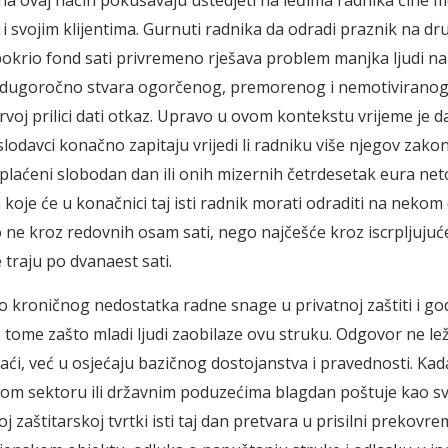
 na ovaj način pokušavaju uštedjeti na leđima radnika čine 
i svojim klijentima. Gurnuti radnika da odradi praznik na dru
pokrio fond sati privremeno rješava problem manjka ljudi n
i dugoročno stvara ogorčenog, premorenog i nemotiviranog
prvoj prilici dati otkaz. Upravo u ovom kontekstu vrijeme je d
slodavci konačno zapitaju vrijedi li radniku više njegov zako
 plaćeni slobodan dan ili onih mizernih četrdesetak eura ne
a koje će u konačnici taj isti radnik morati odraditi na neko
to ne kroz redovnih osam sati, nego najčešće kroz iscrpljujuć
 traju po dvanaest sati.
o kroničnog nedostatka radne snage u privatnoj zaštiti i g
o tome zašto mladi ljudi zaobilaze ovu struku. Odgovor ne le
aći, već u osjećaju bazičnog dostojanstva i pravednosti. Kada
nom sektoru ili državnim poduzećima blagdan poštuje kao sv
j zaštitarskoj tvrtki isti taj dan pretvara u prisilni prekovr