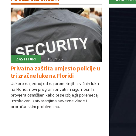
ZAŠTITARI
6.8.2026.
Privatna zaštita umjesto policije u
tri zračne luke na Floridi
Uskoro na jednoj od najprometnijih zračnih luka
na Floridi: novi program privatnih sigurnosnih
provjera osmišljen kako bi se izbjegli poremećaji
uzrokovani zatvaranjima savezne vlade i
proračunskim problemima.