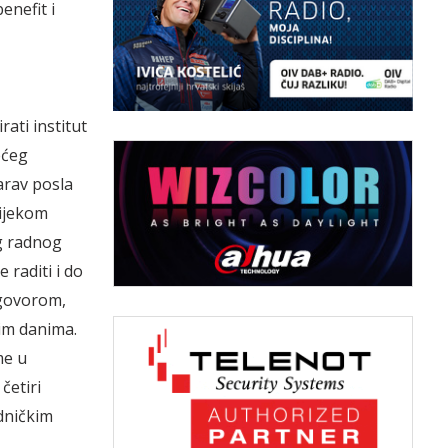
enefit i
ati institut
ećeg
arav posla
tijekom
g radnog
 raditi i do
ugovorom,
im danima.
me u
četiri
dničkim