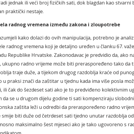
di jednak ili veći broj fizičkih sati, dok blagdan kao stvarni b
n praktički nestaje.
ela radnog vremena između zakona i zloupotrebe
umjeli kako dolazi do ovih manipulacija, potrebno je analizir
le radnog vremena koji je detaljno uređen u članku 67. važ
du Republike Hrvatske. Zakonodavac je predvidio da, ako n
a, ukupno radno vrijeme može biti preraspoređeno tako da 
oblja traje duže, a tijekom drugog razdoblja kraće od puno
 u praksi znači da zaštitar u tjednu kada ima više posla može
i, ili čak do šezdeset sati ako je to predviđeno kolektivnim 
 da se u drugom dijelu godine ti sati kompenziraju slobodn
onska zaštita leži u odredbi da preraspoređeno radno vrije
smije biti duže od četrdeset sati tjedno unutar razdoblja od 
nosno maksimalno šest mjeseci ako je tako ugovoreno s ra
sindikatom.