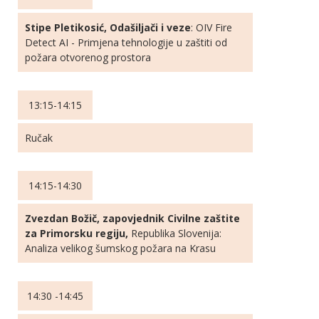
Stipe Pletikosić, Odašiljači i veze
: OIV Fire
Detect AI - Primjena tehnologije u zaštiti od
požara otvorenog prostora
13:15-14:15
Ručak
14:15-14:30
Zvezdan Božič, zapovjednik Civilne zaštite
za Primorsku regiju,
Republika Slovenija:
Analiza velikog šumskog požara na Krasu
14:30 -14:45