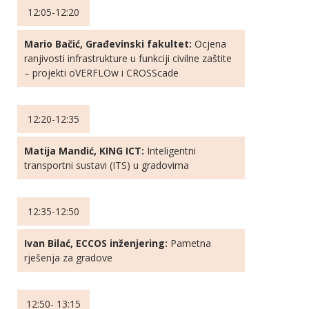
12:05-12:20
Mario Bačić, Građevinski fakultet:
Ocjena
ranjivosti infrastrukture u funkciji civilne zaštite
– projekti oVERFLOw i CROSScade
12:20-12:35
Matija Mandić, KING ICT:
Inteligentni
transportni sustavi (ITS) u gradovima
12:35-12:50
Ivan Bilać, ECCOS inženjering:
Pametna
rješenja za gradove
12:50- 13:15