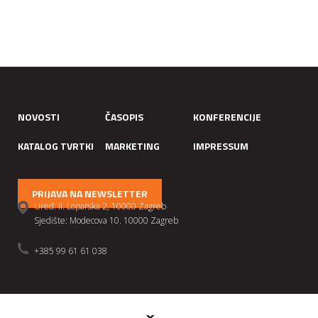
NOVOSTI
ČASOPIS
KONFERENCIJE
KATALOG TVRTKI
MARKETING
IMPRESSUM
PRIJAVA NA NEWSLETTER
Ured: II. Loparska 2, 10000 Zagreb
Sjedište: Modecova 10. 10000 Zagreb
+385 99 61 61 038