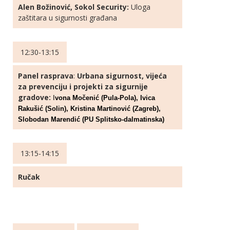
Alen Božinović, Sokol Security:
Uloga
zaštitara u sigurnosti građana
12:30-13:15
Panel rasprava
:
Urbana sigurnost, vijeća
za prevenciju i projekti za sigurnije
gradove:
I
vona Močenić (Pula-Pola), Ivica
Rakušić (Solin), Kristina Martinović (Zagreb),
Slobodan Marendić (PU Splitsko-dalmatinska)
13:15-14:15
Ručak