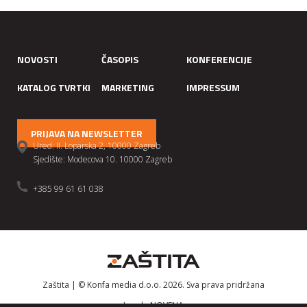
NOVOSTI
ČASOPIS
KONFERENCIJE
KATALOG TVRTKI
MARKETING
IMPRESSUM
PRIJAVA NA NEWSLETTER
Ured: II. Loparska 2, 10000 Zagreb
Sjedište: Modecova 10. 10000 Zagreb
+385 99 61 61 038
Zaštita | © Konfa media d.o.o. 2026. Sva prava pridržana
Izrada
NOVENA