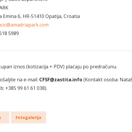
ARK
a Emina 6, HR-51410 Opatija, Croatia
incic@amadriapark.com
1 618 5989
kupan iznos (kotizacija + PDV) plaćaju po predračunu.
ošaljite na e-mail:
CFSF@zastita.info
(Kontakt osoba: Nataš
b: +385 99 61 61 038).
m
Fotogalerija