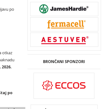
ijavu po
a otkaz
 naknadu
BRONČANI SPONZORI
. 2026.
štaj po