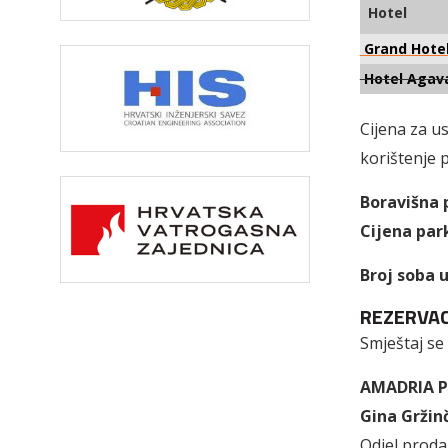
Hotel
Grand Hotel
Hotel Agav
Cijena za u
korištenje p
Boravišna p
Cijena park
Broj soba 
REZERVAC
Smještaj se
AMADRIA PA
Gina Gržinč
Odjel proda