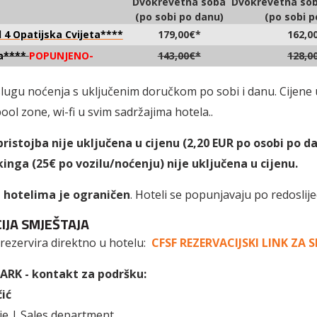
Dvokrevetna soba
Dvokrevetna sob
(po sobi po danu)
(po sobi p
 4 Opatijska Cvijeta****
179,00€*
162,0
a****
POPUNJENO-
143,00€*
128,0
slugu noćenja s uključenim doručkom po sobi i danu. Cijene 
ool zone, wi-fi u svim sadržajima hotela..
ristojba nije uključena u cijenu (2,20 EUR po osobi po da
inga (25€ po vozilu/noćenju) nije uključena u cijenu.
u hotelima je ograničen
. Hoteli se popunjavaju po redoslije
IJA SMJEŠTAJA
 rezervira direktno u hotelu:
CFSF REZERVACIJSKI LINK ZA 
RK - kontakt za podršku:
ić
je | Sales department