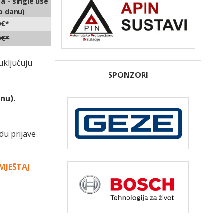
a - single use
o danu)
0€*
0€*
uključuju
SPONZORI
nu).
du prijave.
SMJEŠTAJ