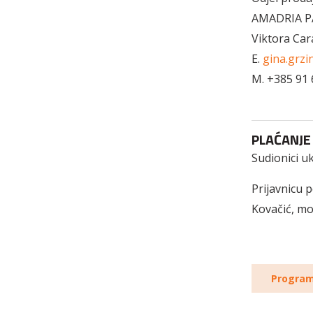
AMADRIA P
Viktora Car
E.
gina.grz
M. +385 9
PLAĆANJE
Sudionici u
Prijavnicu p
Kovačić, mo
Progra