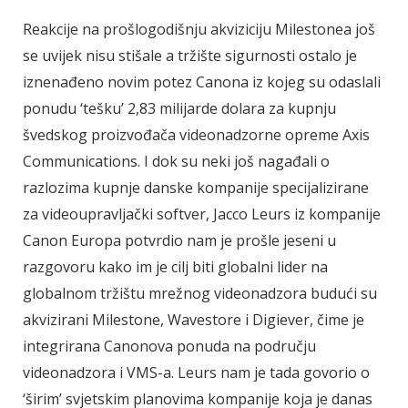
Reakcije na prošlogodišnju akviziciju Milestonea još
se uvijek nisu stišale a tržište sigurnosti ostalo je
iznenađeno novim potez Canona iz kojeg su odaslali
ponudu ‘tešku’ 2,83 milijarde dolara za kupnju
švedskog proizvođača videonadzorne opreme Axis
Communications. I dok su neki još nagađali o
razlozima kupnje danske kompanije specijalizirane
za videoupravljački softver, Jacco Leurs iz kompanije
Canon Europa potvrdio nam je prošle jeseni u
razgovoru kako im je cilj biti globalni lider na
globalnom tržištu mrežnog videonadzora budući su
akvizirani Milestone, Wavestore i Digiever, čime je
integrirana Canonova ponuda na području
videonadzora i VMS-a. Leurs nam je tada govorio o
‘širim’ svjetskim planovima kompanije koja je danas