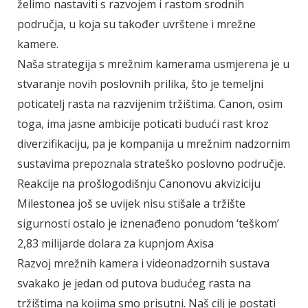
želimo nastaviti s razvojem i rastom srodnih
područja, u koja su također uvrštene i mrežne
kamere.
Naša strategija s mrežnim kamerama usmjerena je u
stvaranje novih poslovnih prilika, što je temeljni
poticatelj rasta na razvijenim tržištima. Canon, osim
toga, ima jasne ambicije poticati budući rast kroz
diverzifikaciju, pa je kompanija u mrežnim nadzornim
sustavima prepoznala strateško poslovno područje.
Reakcije na prošlogodišnju Canonovu akviziciju
Milestonea još se uvijek nisu stišale a tržište
sigurnosti ostalo je iznenađeno ponudom ‘teškom’
2,83 milijarde dolara za kupnjom Axisa
Razvoj mrežnih kamera i videonadzornih sustava
svakako je jedan od putova budućeg rasta na
tržištima na kojima smo prisutni. Naš cilj je postati