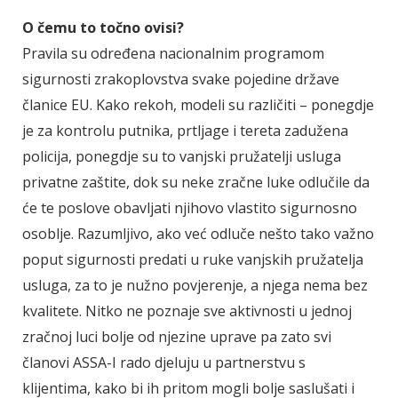
O čemu to točno ovisi?
Pravila su određena nacionalnim programom
sigurnosti zrakoplovstva svake pojedine države
članice EU. Kako rekoh, modeli su različiti – ponegdje
je za kontrolu putnika, prtljage i tereta zadužena
policija, ponegdje su to vanjski pružatelji usluga
privatne zaštite, dok su neke zračne luke odlučile da
će te poslove obavljati njihovo vlastito sigurnosno
osoblje. Razumljivo, ako već odluče nešto tako važno
poput sigurnosti predati u ruke vanjskih pružatelja
usluga, za to je nužno povjerenje, a njega nema bez
kvalitete. Nitko ne poznaje sve aktivnosti u jednoj
zračnoj luci bolje od njezine uprave pa zato svi
članovi ASSA-I rado djeluju u partnerstvu s
klijentima, kako bi ih pritom mogli bolje saslušati i