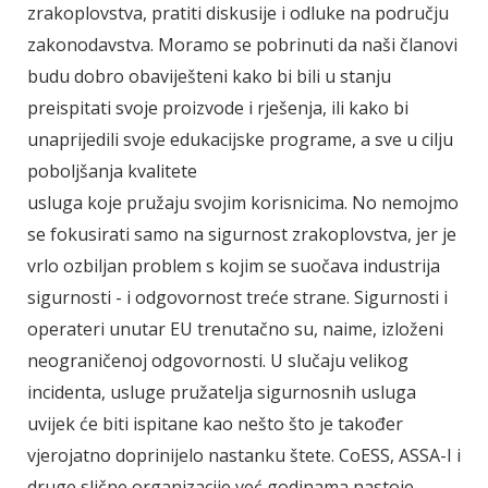
zrakoplovstva, pratiti diskusije i odluke na području
zakonodavstva. Moramo se pobrinuti da naši članovi
budu dobro obaviješteni kako bi bili u stanju
preispitati svoje proizvode i rješenja, ili kako bi
unaprijedili svoje edukacijske programe, a sve u cilju
poboljšanja kvalitete
usluga koje pružaju svojim korisnicima. No nemojmo
se fokusirati samo na sigurnost zrakoplovstva, jer je
vrlo ozbiljan problem s kojim se suočava industrija
sigurnosti - i odgovornost treće strane. Sigurnosti i
operateri unutar EU trenutačno su, naime, izloženi
neograničenoj odgovornosti. U slučaju velikog
incidenta, usluge pružatelja sigurnosnih usluga
uvijek će biti ispitane kao nešto što je također
vjerojatno doprinijelo nastanku štete. CoESS, ASSA-I i
druge slične organizacije već godinama nastoje