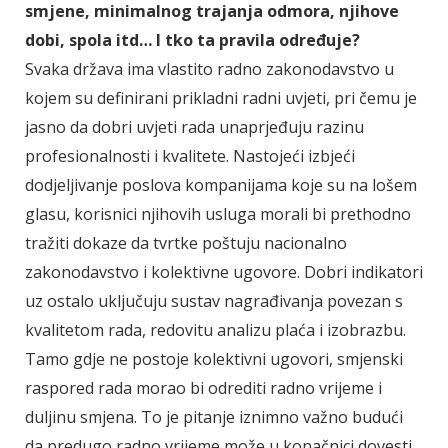
smjene, minimalnog trajanja odmora, njihove
dobi, spola itd… I tko ta pravila određuje?
Svaka država ima vlastito radno zakonodavstvo u
kojem su definirani prikladni radni uvjeti, pri čemu je
jasno da dobri uvjeti rada unaprjeđuju razinu
profesionalnosti i kvalitete. Nastojeći izbjeći
dodjeljivanje poslova kompanijama koje su na lošem
glasu, korisnici njihovih usluga morali bi prethodno
tražiti dokaze da tvrtke poštuju nacionalno
zakonodavstvo i kolektivne ugovore. Dobri indikatori
uz ostalo uključuju sustav nagrađivanja povezan s
kvalitetom rada, redovitu analizu plaća i izobrazbu.
Tamo gdje ne postoje kolektivni ugovori, smjenski
raspored rada morao bi odrediti radno vrijeme i
duljinu smjena. To je pitanje iznimno važno budući
da predugo radno vrijeme može u konačnici dovesti