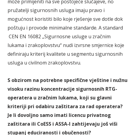
može primijeniti na sve postojeće slučajeve, no
pružatelji sigurnosnih usluga imaju pravo i
mogućnost koristiti bilo koje rješenje sve dotle dok
poštuju i provode minimalne standarde. A standard
CEN EN 16082 „Sigurnosne usluge u zračnim
lukama i zrakoplovstvu“ nudi izvrsne smjernice koje
definiraju kriterij kvalitete u segmentu sigurnosnih
usluga u civilnom zrakoplovstvu.
S obzirom na potrebne specifične vještine i nužnu
visoku razinu koncentracije sigurnosnih RTG-
operatera u zračnim lukama, koji su glavni
kriteriji pri odabiru zaštitara za rad operatera?
Je li dovoljno samo imati licencu privatnog
zaštitara ili CoESS i ASSA-I zahtijevaju još viši
stupanj educiranosti i obučenosti?