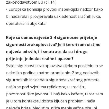
zakonodavstvom EU (čl. 14.)
- Europska komisija provodi inspekcijski nadzor kako
bi nadzirala i provjeravala usklađenost zračnih luka,
operatera i subjekata.
Koje su danas najveće 3-4 sigurnosne prijetnje
sigurnosti zrakoplovstva? Je li terorizam uistinu
najveća od svih, ili smatrate da su i druge
prijetnje jednako realne i opasne?
Svijet sigurnosti zrakoplovstva tijekom posljednjih se
nekoliko godina znatno promijenio. Zbog nedavnih
sigurnosnih incidenata sigurnost zračnog prometa
našla se pod svjetlima reflektora, u središtu
pozornosti šire javnosti. I baš kako kažete, terorizam
je u tom kontekstu doista ključan problem i naša
najveća briga. Međutim, ništa manje važne nisu ni