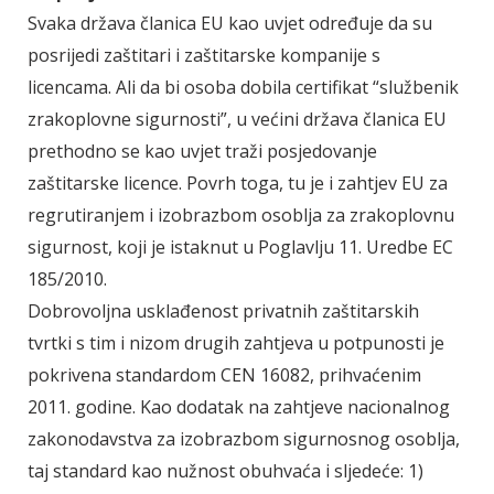
Svaka država članica EU kao uvjet određuje da su
posrijedi zaštitari i zaštitarske kompanije s
licencama. Ali da bi osoba dobila certifikat “službenik
zrakoplovne sigurnosti”, u većini država članica EU
prethodno se kao uvjet traži posjedovanje
zaštitarske licence. Povrh toga, tu je i zahtjev EU za
regrutiranjem i izobrazbom osoblja za zrakoplovnu
sigurnost, koji je istaknut u Poglavlju 11. Uredbe EC
185/2010.
Dobrovoljna usklađenost privatnih zaštitarskih
tvrtki s tim i nizom drugih zahtjeva u potpunosti je
pokrivena standardom CEN 16082, prihvaćenim
2011. godine. Kao dodatak na zahtjeve nacionalnog
zakonodavstva za izobrazbom sigurnosnog osoblja,
taj standard kao nužnost obuhvaća i sljedeće: 1)