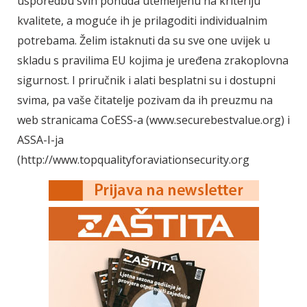
usporedbu svih ponuda utemeljenu na kriteriju
kvalitete, a moguće ih je prilagoditi individualnim
potrebama. Želim istaknuti da su sve one uvijek u
skladu s pravilima EU kojima je uređena zrakoplovna
sigurnost. I priručnik i alati besplatni su i dostupni
svima, pa vaše čitatelje pozivam da ih preuzmu na
web stranicama CoESS-a (www.securebestvalue.org) i
ASSA-I-ja
(http://www.topqualityforaviationsecurity.org