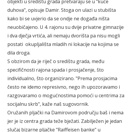
objekti u središtu grada pretvaraju se u "kuće
duhova", opisuje Damir. Stoga on ulazi u stubišta
kako bi se uvjerio da se ondje ne događa ništa
neuobičajeno. U 4. rajonu su dvije privatne gimnazije
i dva dječja vrtića, ali nemaju dvorišta pa nisu mogli
postati okupljališta mladih ni lokacije na kojima se
dila droga.
S obzirom da je riječ o središtu grada, među
specifičnosti rajona spada i prosjačenje, što
individualno, što organizirano. "Prema prosjacima
često ne idemo represivno, nego ih upozoravamo i
razgovaramo o mogućnostima pomoći u centrima za
socijalnu skrb", kaže naš sugovornik.
Oružanih pljački na Damirovom području baš i nema
jer je iz centra grada teže bježati. Zabilježen je jedan
slučaj bizarne pljačke "Raiffeisen banke" u