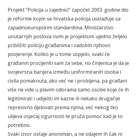
Projekt "Policija u zajednici" započet 2003. godine dio
je reforme kojim se hrvatska policija usklađuje sa
zapadnoeuropskim standardima. Ministarstvo
unutarnjih poslova ovim je projektom ujedno željelo
približiti policiju građanima i zadobiti njihovo
povjerenje. Koliko je u tome uspjelo, svaki će
građanin procijeniti sam za sebe, no činjenica je da je
svojevrsna barijera između uniformiranih osoba i
civila pomaknuta, ako već ne i probijena, pa građani
više ne vide u plavim odorama samo osobe koje će ih
legitimirati i udijeliti im kazne ili nekako drugačije
represivno djelovati prema njima, već nekog tko
ulijeva osjećaj sigurnosti te pruža pomoć kad je to
potrebno.
Svaki izvor ostaje anoniman, a ne odajem ih čak ni