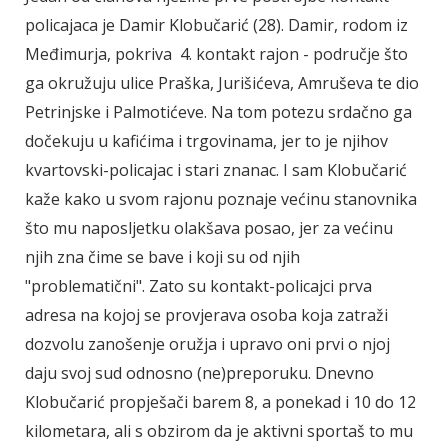
policajaca je Damir Klobučarić (28). Damir, rodom iz
Međimurja, pokriva 4. kontakt rajon - područje što
ga okružuju ulice Praška, Jurišićeva, Amruševa te dio
Petrinjske i Palmotićeve. Na tom potezu srdačno ga
dočekuju u kafićima i trgovinama, jer to je njihov
kvartovski-policajac i stari znanac. I sam Klobučarić
kaže kako u svom rajonu poznaje većinu stanovnika
što mu naposljetku olakšava posao, jer za većinu
njih zna čime se bave i koji su od njih
"problematični". Zato su kontakt-policajci prva
adresa na kojoj se provjerava osoba koja zatraži
dozvolu zanošenje oružja i upravo oni prvi o njoj
daju svoj sud odnosno (ne)preporuku. Dnevno
Klobučarić propješači barem 8, a ponekad i 10 do 12
kilometara, ali s obzirom da je aktivni sportaš to mu