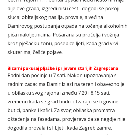
dijelove grada, izgredi nisu česti, dogodi se pokoji
slučaj obiteljskog nasilja, provale, a većina
Damirovog postupanja otpada na točenje alkoholnih
pića maloljetnicima. Pošarana su pročelja i vožnja
kroz pješačku zonu, posebice ljeti, kada grad vrvi
skuterima, češće pojave.
Bizarni pokušaj pljačke i prijevare starijih Zagrepčana
Radni dan počinje u 7 sati. Nakon upoznavanja s
radnim zadacima Damir izlazi na teren i obavezno je
u obilasku svog rajona između 7.20 i 8.15 sati,
vremenu kada se grad budi i otvaraju se trgovine,
butici, banke i kafići. Za svog obilaska promatra
oštećenja na fasadama, provjerava da se negdje nije
dogodila provala i sl. Ljeti, kada Zagreb zamre,