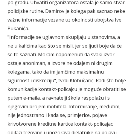
po gradu. Uhvatiti organizatora ostala je samo stvar
policijske rutine. Damirov je kolega pak saznao neke
važne informacije vezane uz okolnosti ubojstva Ive
Pukanića.
"Informacije se uglavnom skupljaju u stanovima, a
ne u kafićima kao što se misli, jer se ljudi boje da će
se to saznati. Moram napomenuti da svaki izvor
ostaje anoniman, a izvore ne odajem ni drugim
kolegama, tako da im jamčimo maksimalnu
sigurnost i diskreciju", tvrdi Klobučarić. Radi što bolje
komunikacije kontakt-policajcu je moguće obratiti se
putem e-maila, a ravnatelji škola raspolažu i s
njegovim brojem mobitela. Informiranje, međutim,
nije jednostrano i kada se, primjerice, pojave
krivotvorene kreditne kartice kontakt-policajac
obilazi trgovine i upozorava djelatnike na pojavu