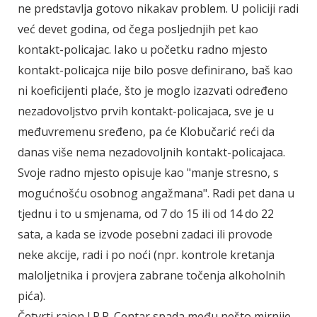
ne predstavlja gotovo nikakav problem. U policiji radi
već devet godina, od čega posljednjih pet kao
kontakt-policajac. Iako u početku radno mjesto
kontakt-policajca nije bilo posve definirano, baš kao
ni koeficijenti plaće, što je moglo izazvati određeno
nezadovoljstvo prvih kontakt-policajaca, sve je u
međuvremenu sređeno, pa će Klobučarić reći da
danas više nema nezadovoljnih kontakt-policajaca.
Svoje radno mjesto opisuje kao "manje stresno, s
mogućnošću osobnog angažmana". Radi pet dana u
tjednu i to u smjenama, od 7 do 15 ili od 14 do 22
sata, a kada se izvode posebni zadaci ili provode
neke akcije, radi i po noći (npr. kontrole kretanja
maloljetnika i provjera zabrane točenja alkoholnih
pića).
Četvrti rajon I.P.P. Centar spada među nešto mirnije