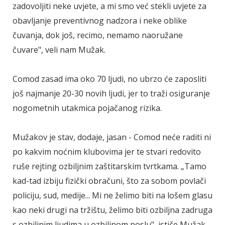
zadovoljiti neke uvjete, a mi smo već stekli uvjete za
obavljanje preventivnog nadzora i neke oblike
čuvanja, dok još, recimo, nemamo naoružane
čuvare", veli nam Mužak.
Comod zasad ima oko 70 ljudi, no ubrzo će zaposliti
još najmanje 20-30 novih ljudi, jer to traži osiguranje
nogometnih utakmica pojačanog rizika.
Mužakov je stav, dodaje, jasan - Comod neće raditi ni
po kakvim noćnim klubovima jer te stvari redovito
ruše rejting ozbiljnim zaštitarskim tvrtkama. „Tamo
kad-tad izbiju fizički obračuni, što za sobom povlači
policiju, sud, medije... Mi ne želimo biti na lošem glasu
kao neki drugi na tržištu, želimo biti ozbiljna zadruga
s ozbiljnim ljudima u ozbiljnom poslu", ističe Mužak.