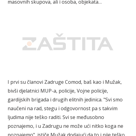
masovnih skupova, ali i osoba, objekata…
I prvi su članovi Zadruge Comod, baš kao i Mužak,
bivši djelatnici MUP-a, policije, Vojne policije,
gardijskih brigada i drugih elitnih jedinica. "Svi smo
naučeni na rad, stegu i odgovornost pa s takvim
ljudima nije teško raditi. Svi se međusobno
poznajemo, i u Zadrugu ne može ući nitko koga ne
poznajemo", ističe Mužak dodajući da to i nije teško