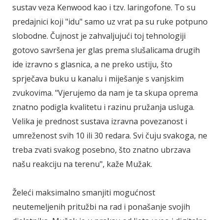
sustav veza Kenwood kao i tzv. laringofone. To su
predajnici koji "idu" samo uz vrat pa su ruke potpuno
slobodne. Čujnost je zahvaljujući toj tehnologiji
gotovo savršena jer glas prema slušalicama drugih
ide izravno s glasnica, a ne preko ustiju, što
sprječava buku u kanalu i miješanje s vanjskim
zvukovima. "Vjerujemo da nam je ta skupa oprema
znatno podigla kvalitetu i razinu pružanja usluga.
Velika je prednost sustava izravna povezanost i
umreženost svih 10 ili 30 redara. Svi čuju svakoga, ne
treba zvati svakog posebno, što znatno ubrzava
našu reakciju na terenu", kaže Mužak.
Želeći maksimalno smanjiti mogućnost
neutemeljenih pritužbi na rad i ponašanje svojih