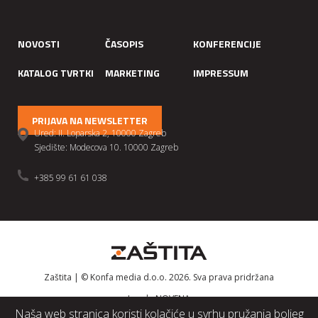
NOVOSTI
ČASOPIS
KONFERENCIJE
KATALOG TVRTKI
MARKETING
IMPRESSUM
PRIJAVA NA NEWSLETTER
Ured: II. Loparska 2, 10000 Zagreb
Sjedište: Modecova 10. 10000 Zagreb
+385 99 61 61 038
Zaštita | © Konfa media d.o.o. 2026. Sva prava pridržana
Izrada
NOVENA
Naša web stranica koristi kolačiće u svrhu pružanja boljeg