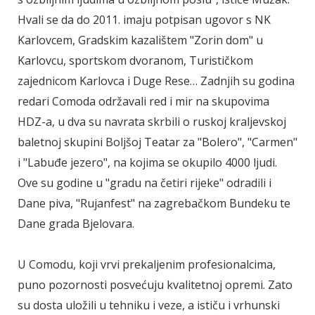
Hvali se da do 2011. imaju potpisan ugovor s NK
Karlovcem, Gradskim kazalištem "Zorin dom" u
Karlovcu, sportskom dvoranom, Turističkom
zajednicom Karlovca i Duge Rese… Zadnjih su godina
redari Comoda održavali red i mir na skupovima
HDZ-a, u dva su navrata skrbili o ruskoj kraljevskoj
baletnoj skupini Boljšoj Teatar za "Bolero", "Carmen"
i "Labuđe jezero", na kojima se okupilo 4000 ljudi.
Ove su godine u "gradu na četiri rijeke" odradili i
Dane piva, "Rujanfest" na zagrebačkom Bundeku te
Dane grada Bjelovara.
U Comodu, koji vrvi prekaljenim profesionalcima,
puno pozornosti posvećuju kvalitetnoj opremi. Zato
su dosta uložili u tehniku i veze, a ističu i vrhunski