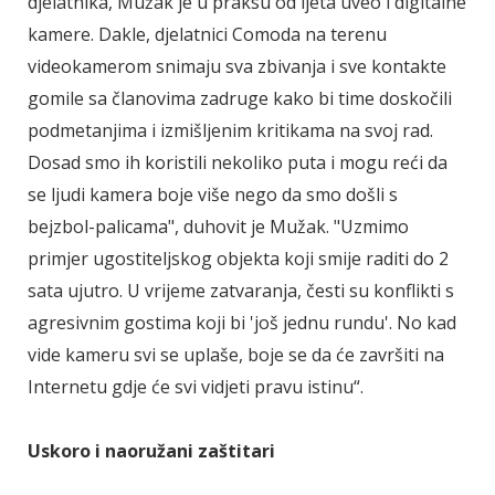
djelatnika, Mužak je u praksu od ljeta uveo i digitalne
kamere. Dakle, djelatnici Comoda na terenu
videokamerom snimaju sva zbivanja i sve kontakte
gomile sa članovima zadruge kako bi time doskočili
podmetanjima i izmišljenim kritikama na svoj rad.
Dosad smo ih koristili nekoliko puta i mogu reći da
se ljudi kamera boje više nego da smo došli s
bejzbol-palicama", duhovit je Mužak. "Uzmimo
primjer ugostiteljskog objekta koji smije raditi do 2
sata ujutro. U vrijeme zatvaranja, česti su konflikti s
agresivnim gostima koji bi 'još jednu rundu'. No kad
vide kameru svi se uplaše, boje se da će završiti na
Internetu gdje će svi vidjeti pravu istinu“.
Uskoro i naoružani zaštitari