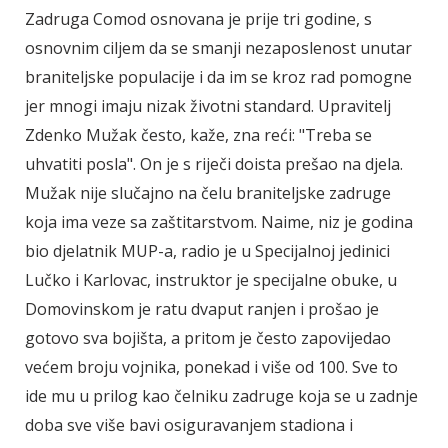
Zadruga Comod osnovana je prije tri godine, s
osnovnim ciljem da se smanji nezaposlenost unutar
braniteljske populacije i da im se kroz rad pomogne
jer mnogi imaju nizak životni standard. Upravitelj
Zdenko Mužak često, kaže, zna reći: "Treba se
uhvatiti posla". On je s riječi doista prešao na djela.
Mužak nije slučajno na čelu braniteljske zadruge
koja ima veze sa zaštitarstvom. Naime, niz je godina
bio djelatnik MUP-a, radio je u Specijalnoj jedinici
Lučko i Karlovac, instruktor je specijalne obuke, u
Domovinskom je ratu dvaput ranjen i prošao je
gotovo sva bojišta, a pritom je često zapovijedao
većem broju vojnika, ponekad i više od 100. Sve to
ide mu u prilog kao čelniku zadruge koja se u zadnje
doba sve više bavi osiguravanjem stadiona i