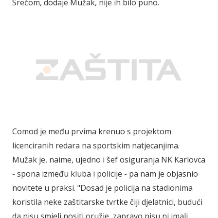
Srećom, dodaje Mužak, nije ih bilo puno.
Comod je među prvima krenuo s projektom
licenciranih redara na sportskim natjecanjima.
Mužak je, naime, ujedno i šef osiguranja NK Karlovca
- spona između kluba i policije - pa nam je objasnio
novitete u praksi. "Dosad je policija na stadionima
koristila neke zaštitarske tvrtke čiji djelatnici, budući
da nisu smjeli nositi oružje, zapravo nisu ni imali