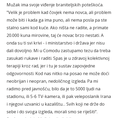
Mužak ima svoje viđenje braniteljskih poteškoća.
"Velik je problem kad čovjek nema novca, ali problem
može biti i kada ga ima puno, ali nema posla pa ste
stalno sami kod kuće. Ako ništa ne radite, a primate
20.000 kuna mirovine, taj će novac brzo nestati. A
onda su ti svi krivi - i ministarstvo i država jer nisu
dali dovoljno. Mi u Comodu zastupamo tezu da treba
zasukati rukave i raditi. Spas je u zdravoj kolektivnoj
terapiji kroz rad, jer i tu je sustav zapovjedne
odgovornosti. Kod nas nitko na posao ne može doći
neobrijan i neopran, nedoličnog izgleda. Pa mi
radimo pred javnošću, bilo da je to 5000 ljudi na
stadionu, ili 5-6 TV-kamera, ili pak veleposlanik Irana
i njegovi uzvanici u kazalištu… Svih koji ne drže do
sebe i do svoga izgleda, morali smo se riješiti“.