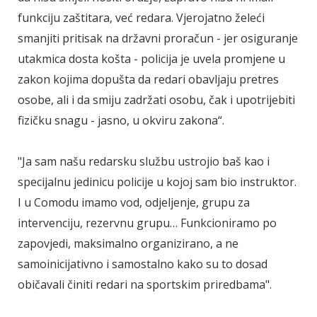
funkciju zaštitara, već redara. Vjerojatno želeći
smanjiti pritisak na državni proračun - jer osiguranje
utakmica dosta košta - policija je uvela promjene u
zakon kojima dopušta da redari obavljaju pretres
osobe, ali i da smiju zadržati osobu, čak i upotrijebiti
fizičku snagu - jasno, u okviru zakona“.
"Ja sam našu redarsku službu ustrojio baš kao i
specijalnu jedinicu policije u kojoj sam bio instruktor.
I u Comodu imamo vod, odjeljenje, grupu za
intervenciju, rezervnu grupu… Funkcioniramo po
zapovjedi, maksimalno organizirano, a ne
samoinicijativno i samostalno kako su to dosad
običavali činiti redari na sportskim priredbama".