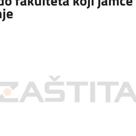
do fakulteta koji jamče
je