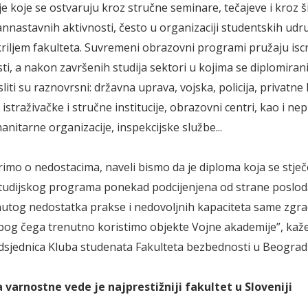
e koje se ostvaruju kroz stručne seminare, tečajeve i kroz š
annastavnih aktivnosti, često u organizaciji studentskih udr
riljem fakulteta. Suvremeni obrazovni programi pružaju is
ti, a nakon završenih studija sektori u kojima se diplomiran
iti su raznovrsni: državna uprava, vojska, policija, privatne
straživačke i stručne institucije, obrazovni centri, kao i nep
nitarne organizacije, inspekcijske službe...
imo o nedostacima, naveli bismo da je diploma koja se stje
tudijskog programa ponekad podcijenjena od strane poslod
tog nedostatka prakse i nedovoljnih kapaciteta same zgr
zbog čega trenutno koristimo objekte Vojne akademije”, kaž
dsjednica Kluba studenata Fakulteta bezbednosti u Beograd
 varnostne vede je najprestižniji fakultet u Sloveniji