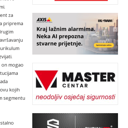
mi.
jent za
ka priprema
 drugim
usavršavanju
 kurikulum
ijati.
bi on mogao
itucijama
rada
ovu kojih
vom segmentu
stalno