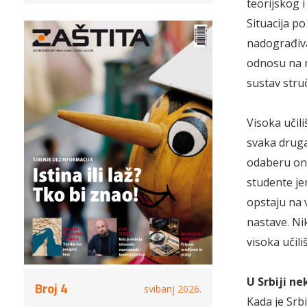
teorijskog i
Situacija po
nadograđivat
odnosu na r
sustav struč
Visoka učil
svaka druga
odaberu ono 
studente je
opstaju na 
nastave. Nik
visoka učil
U Srbiji ne
Broj 4
svibanj 2026.
Kada je Srbi