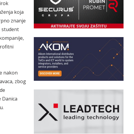
irok
uženja koja
crpno znanje
i student
 kompanije,
rofitni
če nakon
avaca, zbog
ade
e Danica
u.