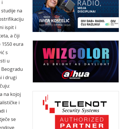
 i
 studije na
strifikaciju
 ispit i
a, a čiji
e 1550 eura
ić s
sti u
 u Beogradu
i i drugi
čuju:
a na kojoj
lističke i
di i
tječe se
rendove