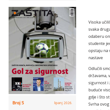
Visoka učil
svaka druga
odaberu ono 
studente je
opstaju na 
nastave
Odlučili smo
državama, v
sigurnost i 
buduće viso
gdje i što s
Broj 5
lipanj 2026.
Svrha ovog i