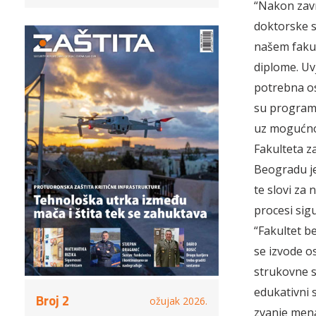
“Nakon zavr
doktorske st
našem fakul
diplome. Uvj
potrebna os
su programi
uz mogućnost
Fakulteta za
Beogradu je
te slovi za 
procesi sig
“Fakultet b
se izvode o
strukovne s
edukativni s
Broj 2
ožujak 2026.
zvanje mena