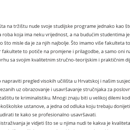
išta na tržištu nude svoje studijske programe jednako kao št
 roba koja ima neku vrijednost, a na budućim studentima je
što misle da je za njih najbolje. Što imamo više fakulteta to
r fakultete to potiče na promjene i prilagodbe, a samo oni na
vrhu sa svojim kvalitetnim stručno-teorijskim i praktičnim d
 napraviti pregled visokih učilišta u Hrvatskoj i našim susj
ezanih uz obrazovanje i usavršavanje stručnjaka za poslov
zaštitu te kriminalistiku. Mnogi znaju biti u velikoj dilemi ko
koškolske ustanove, a jedna od odluka koju trebaju donijeti
tudirati te kako se profesionalno usavršavati.
straživanja je vidjeti što se u njima nudi te kakva je kvalitet