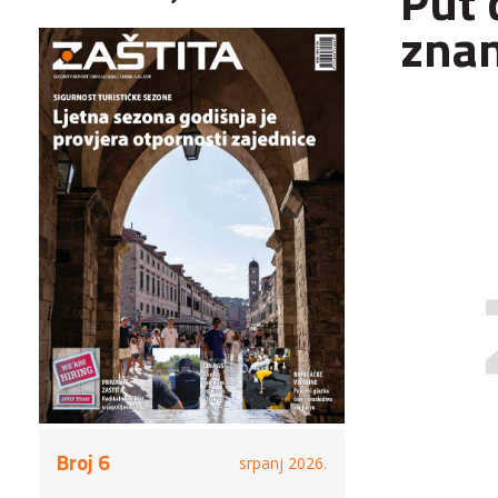
Put 
znan
Broj 6
srpanj 2026.