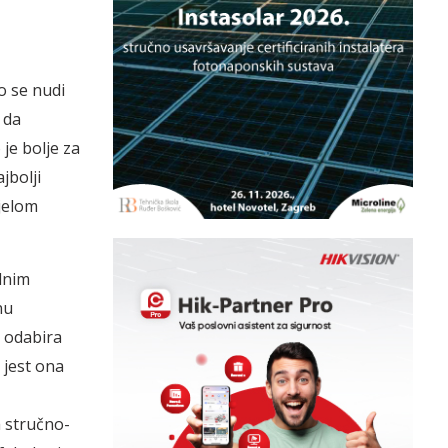
o se nudi
 da
 je bolje za
jbolji
ijelom
ednim
nu
d odabira
 jest ona
a stručno-