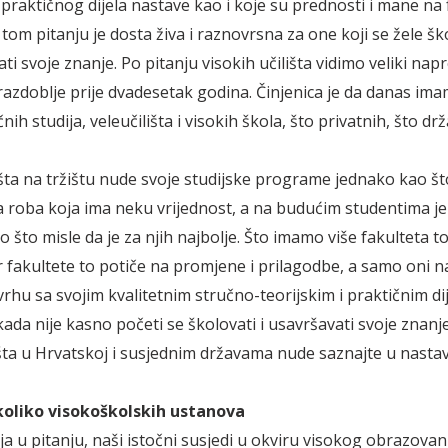
 praktičnog dijela nastave kao i koje su prednosti i mane na 
 tom pitanju je dosta živa i raznovrsna za one koji se žele ško
i svoje znanje. Po pitanju visokih učilišta vidimo veliki nap
azdoblje prije dvadesetak godina. Činjenica je da danas ima
nih studija, veleučilišta i visokih škola, što privatnih, što drž
išta na tržištu nude svoje studijske programe jednako kao št
 roba koja ima neku vrijednost, a na budućim studentima je
što misle da je za njih najbolje. Što imamo više fakulteta to
r fakultete to potiče na promjene i prilagodbe, a samo oni na
vrhu sa svojim kvalitetnim stručno-teorijskim i praktičnim d
ada nije kasno početi se školovati i usavršavati svoje znanje
išta u Hrvatskoj i susjednim državama nude saznajte u nasta
koliko
visokoškolskih ustanova
ja u pitanju, naši istočni susjedi u okviru visokog obrazovan