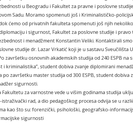
zbednosti u Beogradu i Fakultet za pravne i poslovne studije
ovom Sadu. Moramo spomenuti još i Kriminalističko-policijs
dok ćemo od privatnih fakulteta spomenuti još njih nekoliko,
diplomaciju i sigurnost, Fakultet za poslovne studije i pravo 
ezbednost i menadžment Konstantin Veliki. Kontaktirali smo 
lovne studije dr. Lazar Vrkatić koji je u sastavu Sveučilišta 
Po završetku osnovnih akademskih studija od 240 ESPB na 
 i kriminalistika”, student dobiva zvanje diplomirani menad
 a po završetku master studija od 300 ESPB, student dobiva 
džer sigurnosti.
 Fakultetu za varnostne vede u višim godinama studija uklj
istraživački rad, a dio pedagoškog procesa odvija se u razli
ma kao što su: forenzički, psihološki, geografsko-informacijsk
rmacijske sigurnosti