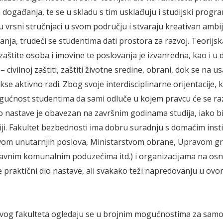
događanja, te se u skladu s tim usklađuju i studijski progra
u vrsni stručnjaci u svom području i stvaraju kreativan ambi
nanja, trudeći se studentima dati prostora za razvoj. Teorijs
zaštite osoba i imovine te poslovanja je izvanredna, kao i u
 civilnoj zaštiti, zaštiti životne sredine, obrani, dok se na 
kse aktivno radi. Zbog svoje interdisciplinarne orijentacije,
gućnost studentima da sami odluče u kojem pravcu će se razv
io nastave je obavezan na završnim godinama studija, iako 
eniji. Fakultet bezbednosti ima dobru suradnju s domaćim inst
tvom unutarnjih poslova, Ministarstvom obrane, Upravom g
avnim komunalnim poduzećima itd.) i organizacijama na osn
e praktični dio nastave, ali svakako teži napredovanju u o
vog fakulteta ogledaju se u brojnim mogućnostima za samo