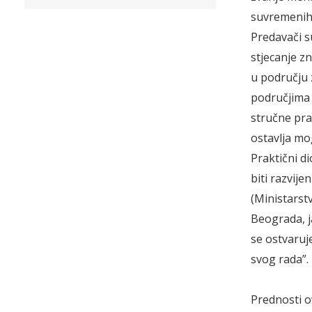
suvremenih 
Predavači s
stjecanje z
u području 
područjima –
stručne pra
ostavlja mo
Praktični d
biti razvij
(Ministars
Beograda, j
se ostvaruj
svog rada”.
Prednosti o