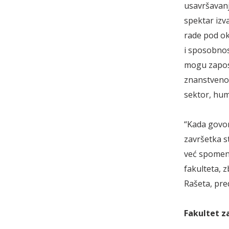
usavršavanj
spektar izv
rade pod ok
i sposobnos
mogu zaposl
znanstveno i
sektor, huma
“Kada govor
završetka s
već spomenu
fakulteta, 
Rašeta, pre
Fakultet za