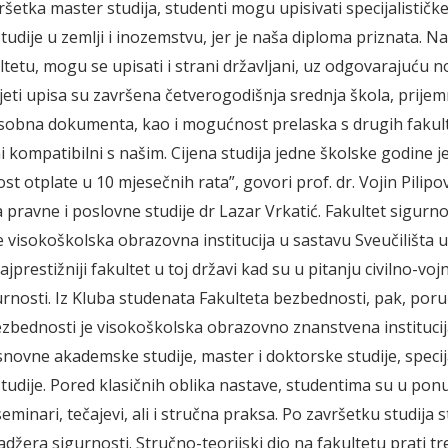
šetka master studija, studenti mogu upisivati specijalističke
udije u zemlji i inozemstvu, jer je naša diploma priznata. Na
tetu, mogu se upisati i strani državljani, uz odgovarajuću no
eti upisa su završena četverogodišnja srednja škola, prijemni
obna dokumenta, kao i mogućnost prelaska s drugih fakultet
 kompatibilni s našim. Cijena studija jedne školske godine j
 otplate u 10 mjesečnih rata”, govori prof. dr. Vojin Pilipov
 pravne i poslovne studije dr Lazar Vrkatić. Fakultet sigurno
 visokoškolska obrazovna institucija u sastavu Sveučilišta
najprestižniji fakultet u toj državi kad su u pitanju civilno-vojn
urnosti. Iz Kluba studenata Fakulteta bezbednosti, pak, poru
ezbednosti je visokoškolska obrazovno znanstvena institucij
snovne akademske studije, master i doktorske studije, specija
tudije. Pored klasičnih oblika nastave, studentima su u ponu
eminari, tečajevi, ali i stručna praksa. Po završetku studija s
džera sigurnosti. Stručno-teorijski dio na fakultetu prati t