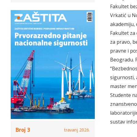
Fakultet be
Vrkatić u N
akademiju, 
Fakultet za 
za pravo, b
pravne i pos
Beogradu. 
“Bezbednost
sigurnosti,
master mena
Studente na
znanstveno-
laboratoriji
sustav info
Broj 3
travanj 2026.