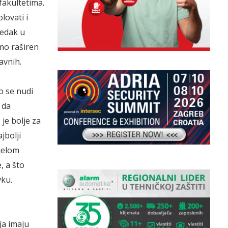
fakultetima.
lovati i
redak u
mo raširen
avnih.
o se nudi
 da
 je bolje za
jbolji
ijelom
, a što
vku.
ja imaju