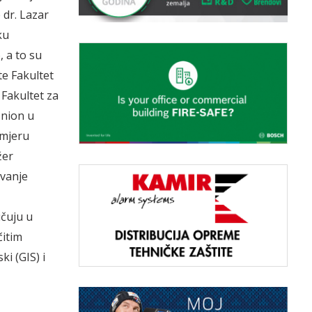
 dr. Lazar
ku
 a to su
te Fakultet
Fakultet za
Union u
smjeru
žer
zvanje
učuju u
čitim
i (GIS) i