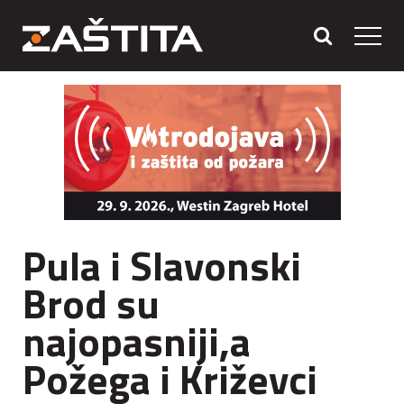
Pula i Slavonski
Brod su
najopasniji,a
Požega i Križevci