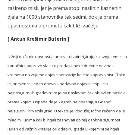
rašireno misli, jer je prema stopi nasilnih kaznenih
djela na 1000 stanovnika tek sedmi, dok je prema
opasnostima u prometu čak bliži začelju.
[ Antun Krešimir Buterin ]
U želji da široku javnost alarmiraju i zaintrigiraju za svoje teme i, u
konačnici, poprave vlastitu prodaju, neke dnevne novine s
vremena na vrijeme objave senzacije koje to zapravo nisu. Tako
je, primjerice, jedan dnevnik nedavno objavio "top-listu
najnesigurnijih gradova" te je na naslovnici čak objavljen naslov
prema kojemu ispada da je Zagreb najopasniji, a Gospić
najsigurniji hrvatski grad. U tekstu je, doduše, točno rečeno da je
mladim ljudima koji bi htjeli zasnovati obitelj osobna sigurnost
jedan od važnih kriterija pri odabiru grada u kojem bi se htjeli