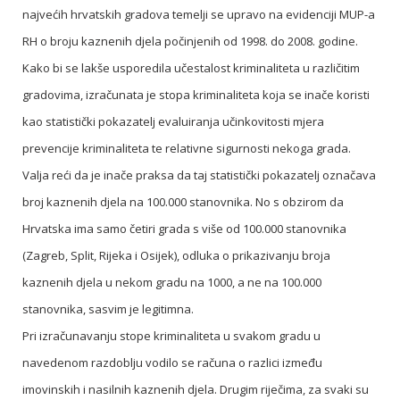
najvećih hrvatskih gradova temelji se upravo na evidenciji MUP-a
RH o broju kaznenih djela počinjenih od 1998. do 2008. godine.
Kako bi se lakše usporedila učestalost kriminaliteta u različitim
gradovima, izračunata je stopa kriminaliteta koja se inače koristi
kao statistički pokazatelj evaluiranja učinkovitosti mjera
prevencije kriminaliteta te relativne sigurnosti nekoga grada.
Valja reći da je inače praksa da taj statistički pokazatelj označava
broj kaznenih djela na 100.000 stanovnika. No s obzirom da
Hrvatska ima samo četiri grada s više od 100.000 stanovnika
(Zagreb, Split, Rijeka i Osijek), odluka o prikazivanju broja
kaznenih djela u nekom gradu na 1000, a ne na 100.000
stanovnika, sasvim je legitimna.
Pri izračunavanju stope kriminaliteta u svakom gradu u
navedenom razdoblju vodilo se računa o razlici između
imovinskih i nasilnih kaznenih djela. Drugim riječima, za svaki su