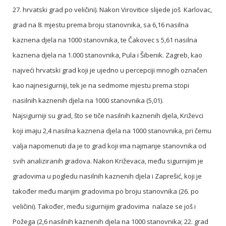
27. hrvatski grad po veličini). Nakon Virovitice slijede još Karlovac,
grad na 8. mjestu prema broju stanovnika, sa 6,16 nasilna
kaznena djela na 1000 stanovnika, te Čakovec s 5,61 nasilna
kaznena djela na 1.000 stanovnika, Pula i Šibenik. Zagreb, kao
najveći hrvatski grad koji je ujedno u percepciji mnogih označen
kao najnesigurniji, tek je na sedmome mjestu prema stopi
nasilnih kaznenih djela na 1000 stanovnika (5,01).
Najsigurniji su grad, što se tiče nasilnih kaznenih djela, Križevci
koji imaju 2,4 nasilna kaznena djela na 1000 stanovnika, pri čemu
valja napomenuti da je to grad koji ima najmanje stanovnika od
svih analiziranih gradova. Nakon Križevaca, među sigurnijim je
gradovima u pogledu nasilnih kaznenih djela i Zaprešić, koji je
također među manjim gradovima po broju stanovnika (26. po
veličini). Također, među sigurnijim gradovima nalaze se još i
Požega (2,6 nasilnih kaznenih djela na 1000 stanovnika; 22. grad