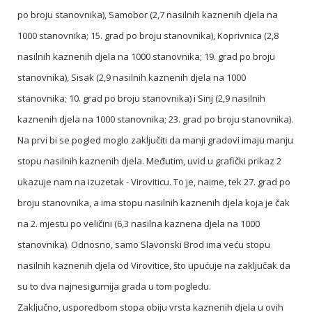
po broju stanovnika), Samobor (2,7 nasilnih kaznenih djela na
1000 stanovnika; 15. grad po broju stanovnika), Koprivnica (2,8
nasilnih kaznenih djela na 1000 stanovnika; 19. grad po broju
stanovnika), Sisak (2,9 nasilnih kaznenih djela na 1000
stanovnika; 10. grad po broju stanovnika) i Sinj (2,9 nasilnih
kaznenih djela na 1000 stanovnika; 23. grad po broju stanovnika).
Na prvi bi se pogled moglo zaključiti da manji gradovi imaju manju
stopu nasilnih kaznenih djela. Međutim, uvid u grafički prikaz 2
ukazuje nam na izuzetak - Viroviticu. To je, naime, tek 27. grad po
broju stanovnika, a ima stopu nasilnih kaznenih djela koja je čak
na 2. mjestu po veličini (6,3 nasilna kaznena djela na 1000
stanovnika). Odnosno, samo Slavonski Brod ima veću stopu
nasilnih kaznenih djela od Virovitice, što upućuje na zaključak da
su to dva najnesigurnija grada u tom pogledu.
Zaključno, usporedbom stopa obiju vrsta kaznenih djela u ovih