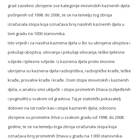
grad zasebno zbrojene sve kategorije imovinskih kaznenih djela
počinjenih od 1998. do 2008., te se na temelju tog zbroja
izračunala stopa koja označava broj nasilnih kaznenih djela u
tom gradu na 1000 stanovnika.
Isto vrijedi i za nasilna kaznena djela u što su ubrojena ubojstva i
pokušaji ubojstva, silovanja i pokušaji silovanja, teške tjelesne
ozljede i tjelesne ozljede. U kaznena djela protiv imovine
ubrojena su kaznena djela razbojništva, razbojničke krađe, teške
krađe, provalne krađe i krađe. Osim stope imovinskih i kaznenih
djela, u analizu smo uključili i stope prometnih žrtava (ozlijeđenih
i poginulih) u svakom od gradova. Taj je statistički pokazatelj
dobiven na isti način kao i stope kaznenih djela, odnosno
zbrojene su prometne žrtve u svakom gradu od 1998. do 2008.
godine, te se na temelju toga zbroja izračunala stopa koja
označava broj prometnih žrtava u gradu na 1.000 stanovnika.