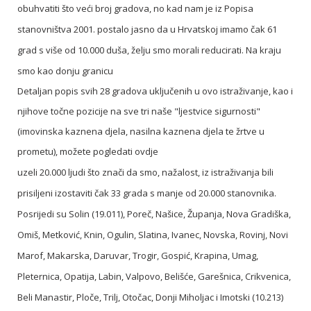
obuhvatiti što veći broj gradova, no kad nam je iz Popisa
stanovništva 2001. postalo jasno da u Hrvatskoj imamo čak 61
grad s više od 10.000 duša, želju smo morali reducirati. Na kraju
smo kao donju granicu
Detaljan popis svih 28 gradova uključenih u ovo istraživanje, kao i
njihove točne pozicije na sve tri naše "ljestvice sigurnosti"
(imovinska kaznena djela, nasilna kaznena djela te žrtve u
prometu), možete pogledati
ovdje
uzeli 20.000 ljudi što znači da smo, nažalost, iz istraživanja bili
prisiljeni izostaviti čak 33 grada s manje od 20.000 stanovnika.
Posrijedi su Solin (19.011), Poreč, Našice, Županja, Nova Gradiška,
Omiš, Metković, Knin, Ogulin, Slatina, Ivanec, Novska, Rovinj, Novi
Marof, Makarska, Daruvar, Trogir, Gospić, Krapina, Umag,
Pleternica, Opatija, Labin, Valpovo, Belišće, Garešnica, Crikvenica,
Beli Manastir, Ploče, Trilj, Otočac, Donji Miholjac i Imotski (10.213)