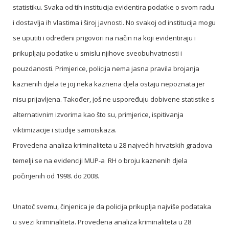
statistiku. Svaka od tih institucija evidentira podatke o svom radu
i dostavlja ih vlastima i široj javnosti. No svakoj od institucija mogu
se uputiti i određeni prigovori na način na koji evidentiraju i
prikupljaju podatke u smislu njihove sveobuhvatnosti i
pouzdanosti. Primjerice, policija nema jasna pravila brojanja
kaznenih djela te joj neka kaznena djela ostaju nepoznata jer
nisu prijavljena. Također, još ne uspoređuju dobivene statistike s
alternativnim izvorima kao što su, primjerice, ispitivanja
viktimizacije i studije samoiskaza.
Provedena analiza kriminaliteta u 28 najvećih hrvatskih gradova
temelji se na evidenciji MUP-a RH o broju kaznenih djela
počinjenih od 1998. do 2008.
Unatoč svemu, činjenica je da policija prikuplja najviše podataka
u svezi kriminaliteta. Provedena analiza kriminaliteta u 28