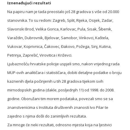
Iznenađujući rezultati
Na papiru nam je tada preostalo još 28 gradova s više od 20.000
stanovnika. To su redom: Zagreb, Split, Rijeka, Osijek, Zadar,
Slavonski Brod, Velika Gorica, Karlovac, Pula, Sisak, Šibenik,
Varaždin, Dubrovnik, Bjelovar, Samobor, Vinkovci, Kaštela,
Vukovar, Koprivnica, Čakovec, Đakovo, Požega, Sinj, Kutina,
Petrinja, Zaprešić, Virovitica i Križevci.
Ljubaznošću hrvatske policije uspjeli smo, nakon vrijednog rada
MUP-ovih analitičara i statističara, dobiti detaljne podatke o broju
kaznenih djela počinjenih u tih 28 gradova tijekom svih
mirnodopskih godina (dakle, posljednjih 11) od 1998. do 2008.
godine. Oboružani tim morem podataka, povezali smo se sa
znanstvenicima s Instituta društvenih znanosti Ivo Pilar te
zajedno s njima došli do zanimljivih rezultata.
Za mnoge će neki rezultati, odnosno mjesta koja na ljestvici