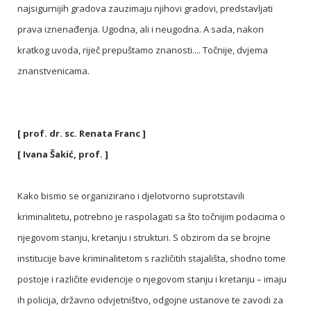
najsigurnijih gradova zauzimaju njihovi gradovi, predstavljati
prava iznenađenja. Ugodna, ali i neugodna. A sada, nakon
kratkog uvoda, riječ prepuštamo znanosti.... Točnije, dvjema
znanstvenicama.
[
prof. dr. sc. Renata Franc
]
[
Ivana Šakić, prof.
]
Kako bismo se organizirano i djelotvorno suprotstavili
kriminalitetu, potrebno je raspolagati sa što točnijim podacima o
njegovom stanju, kretanju i strukturi. S obzirom da se brojne
institucije bave kriminalitetom s različitih stajališta, shodno tome
postoje i različite evidencije o njegovom stanju i kretanju – imaju
ih policija, državno odvjetništvo, odgojne ustanove te zavodi za