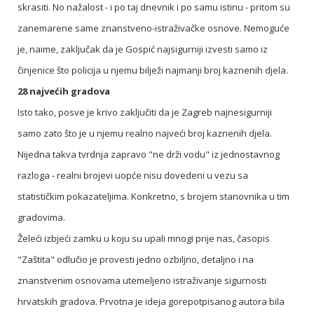
skrasiti. No nažalost - i po taj dnevnik i po samu istinu - pritom su
zanemarene same znanstveno-istraživačke osnove. Nemoguće
je, naime, zaključak da je Gospić najsigurniji izvesti samo iz
činjenice što policija u njemu bilježi najmanji broj kaznenih djela.
28 najvećih gradova
Isto tako, posve je krivo zaključiti da je Zagreb najnesigurniji
samo zato što je u njemu realno najveći broj kaznenih djela.
Nijedna takva tvrdnja zapravo "ne drži vodu" iz jednostavnog
razloga - realni brojevi uopće nisu dovedeni u vezu sa
statističkim pokazateljima. Konkretno, s brojem stanovnika u tim
gradovima.
Želeći izbjeći zamku u koju su upali mnogi prije nas, časopis
"Zaštita" odlučio je provesti jedno ozbiljno, detaljno i na
znanstvenim osnovama utemeljeno istraživanje sigurnosti
hrvatskih gradova. Prvotna je ideja gorepotpisanog autora bila