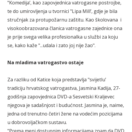
"Komedija’, kao zapovjednica vatrogasne postrojbe,
te do umirovljenja u tvornici "Lipa Mill’, gdje je bila
stručnjak za protupožarnu zaštitu. Kao školovana i
visokoobrazovana članica vatrogasne zajednice ona
je prije svega velika profesionalka u službi za koju
se, kako kaže "...udala i zato joj nije žao".
Na mladima vatrogastvo ostaje
Za razliku od Katice koja predstavlja "svijetlu’
tradiciju hrvatskog vatrogastva, Jasmina Kadija, 27-
godišnja zapovjednica DVD-a Sesvetski Kraljevec
njegova je sadašnjost i budućnost. Jasmina je, naime,
jedna od trenutno četiri žene na vodećim pozicijama
u dobrovoljačkom sustavu.
"Prema meni dostupnim informacijama znam da DVD