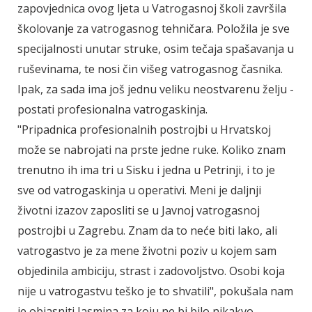
zapovjednica ovog ljeta u Vatrogasnoj školi završila
školovanje za vatrogasnog tehničara. Položila je sve
specijalnosti unutar struke, osim tečaja spašavanja u
ruševinama, te nosi čin višeg vatrogasnog časnika.
Ipak, za sada ima još jednu veliku neostvarenu želju -
postati profesionalna vatrogaskinja.
"Pripadnica profesionalnih postrojbi u Hrvatskoj
može se nabrojati na prste jedne ruke. Koliko znam
trenutno ih ima tri u Sisku i jedna u Petrinji, i to je
sve od vatrogaskinja u operativi. Meni je daljnji
životni izazov zaposliti se u Javnoj vatrogasnoj
postrojbi u Zagrebu. Znam da to neće biti lako, ali
vatrogastvo je za mene životni poziv u kojem sam
objedinila ambiciju, strast i zadovoljstvo. Osobi koja
nije u vatrogastvu teško je to shvatili", pokušala nam
je objasniti Jasmina za koju ne bi bilo nikakvo