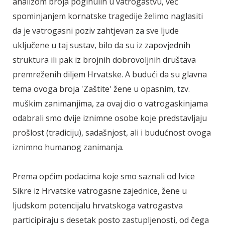
analizom broja poginulih u vatrogastvu, već
spominjanjem kornatske tragedije želimo naglasiti
da je vatrogasni poziv zahtjevan za sve ljude
uključene u taj sustav, bilo da su iz zapovjednih
struktura ili pak iz brojnih dobrovoljnih društava
premreženih diljem Hrvatske. A budući da su glavna
tema ovoga broja 'Zaštite' žene u opasnim, tzv.
muškim zanimanjima, za ovaj dio o vatrogaskinjama
odabrali smo dvije iznimne osobe koje predstavljaju
prošlost (tradiciju), sadašnjost, ali i budućnost ovoga
iznimno humanog zanimanja.
Prema općim podacima koje smo saznali od Ivice
Sikre iz Hrvatske vatrogasne zajednice, žene u
ljudskom potencijalu hrvatskoga vatrogastva
participiraju s desetak posto zastupljenosti, od čega