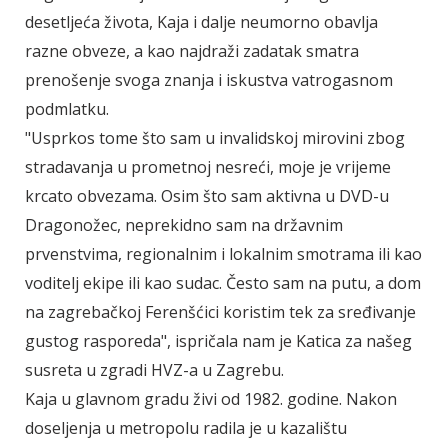
desetljeća života, Kaja i dalje neumorno obavlja
razne obveze, a kao najdraži zadatak smatra
prenošenje svoga znanja i iskustva vatrogasnom
podmlatku.
"Usprkos tome što sam u invalidskoj mirovini zbog
stradavanja u prometnoj nesreći, moje je vrijeme
krcato obvezama. Osim što sam aktivna u DVD-u
Dragonožec, neprekidno sam na državnim
prvenstvima, regionalnim i lokalnim smotrama ili kao
voditelj ekipe ili kao sudac. Često sam na putu, a dom
na zagrebačkoj Ferenšćici koristim tek za sređivanje
gustog rasporeda", ispričala nam je Katica za našeg
susreta u zgradi HVZ-a u Zagrebu.
Kaja u glavnom gradu živi od 1982. godine. Nakon
doseljenja u metropolu radila je u kazalištu