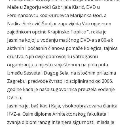
Mače u Zagorju vodi Gabrijela Klarić, DVD u
Ferdinandovcu kod Đurđevca Marijanka Đođ, a
Nadica Sinković-Špoljar zapovijeda Vatrogasnom
zajednicom općine Krapinske Toplice ", rekla je
Jasmina kojoj u vođenju matičnog DVD-a sa 80-ak
aktivnih i počasnih članova pomaže kolegica, tajnica
društva. Njih dvije dobrovoljnu vatrogasnu
organizaciju u mjestu smještenom na pola puta
između Sesveta i Dugog Sela, na istočnim prilazima
Zagrebu, predvode čvrsto i disciplinirano od 2006.
godine kada je naša sugovornica preuzela vođenje
DVD-a.
Jasmina je, baš kao i Kaja, visokoobrazovana članica
HVZ-a. Osim diplome Arhitektonskog fakulteta i
zvanja diplomiranog inženjera sigurnosti, mlada je