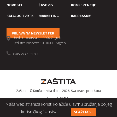
NOVOSTI
ČASOPIS
KONFERENCIJE
KATALOG TVRTKI
MARKETING
IMPRESSUM
PRIJAVA NA NEWSLETTER
Ured: II. Loparska 2, 10000 Zagreb
Sjedište: Modecova 10. 10000 Zagreb
+385 99 61 61 038
Zaštita | © Konfa media d.o.o. 2026. Sva prava pridržana
Izrada
NOVENA
Naša web stranica koristi kolačiće u svrhu pružanja boljeg
korisničkog iskustva.
SLAŽEM SE