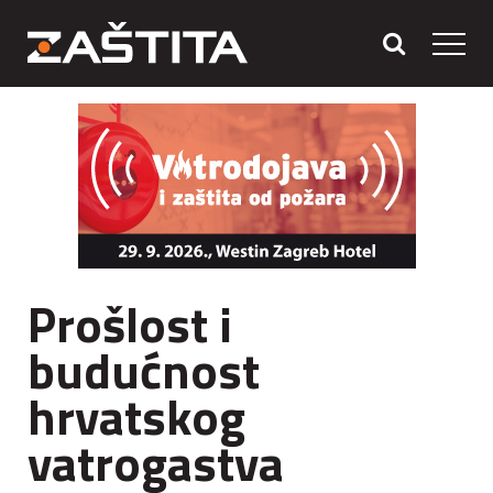
Prošlost i
budućnost
hrvatskog
vatrogastva