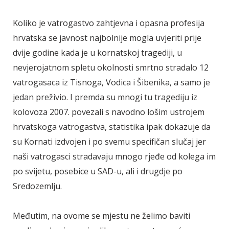
Koliko je vatrogastvo zahtjevna i opasna profesija
hrvatska se javnost najbolnije mogla uvjeriti prije
dvije godine kada je u kornatskoj tragediji, u
nevjerojatnom spletu okolnosti smrtno stradalo 12
vatrogasaca iz Tisnoga, Vodica i Šibenika, a samo je
jedan preživio. I premda su mnogi tu tragediju iz
kolovoza 2007. povezali s navodno lošim ustrojem
hrvatskoga vatrogastva, statistika ipak dokazuje da
su Kornati izdvojen i po svemu specifičan slučaj jer
naši vatrogasci stradavaju mnogo rjeđe od kolega im
po svijetu, posebice u SAD-u, ali i drugdje po
Sredozemlju.
Međutim, na ovome se mjestu ne želimo baviti