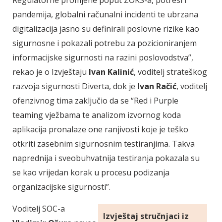
Regulatorne promjene poput ZOKS-a, potresi i
pandemija, globalni računalni incidenti te ubrzana
digitalizacija jasno su definirali poslovne rizike kao
sigurnosne i pokazali potrebu za pozicioniranjem
informacijske sigurnosti na razini poslovodstva”,
rekao je o Izvještaju
Ivan Kalinić
, voditelj strateškog
razvoja sigurnosti Diverta, dok je
Ivan Račić
, voditelj
ofenzivnog tima zaključio da se “Red i Purple
teaming vježbama te analizom izvornog koda
aplikacija pronalaze one ranjivosti koje je teško
otkriti zasebnim sigurnosnim testiranjima. Takva
naprednija i sveobuhvatnija testiranja pokazala su
se kao vrijedan korak u procesu podizanja
organizacijske sigurnosti”.
Voditelj SOC-a
Izvještaj stručnjaci iz