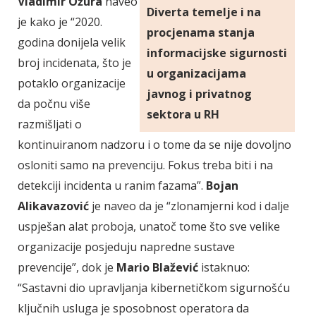
Vladimir Ožura
naveo
Diverta temelje i na
je kako je “2020.
procjenama stanja
godina donijela velik
informacijske sigurnosti
broj incidenata, što je
u organizacijama
potaklo organizacije
javnog i privatnog
da počnu više
sektora u RH
razmišljati o
kontinuiranom nadzoru i o tome da se nije dovoljno
osloniti samo na prevenciju. Fokus treba biti i na
detekciji incidenta u ranim fazama”.
Bojan
Alikavazović
je naveo da je “zlonamjerni kod i dalje
uspješan alat proboja, unatoč tome što sve velike
organizacije posjeduju napredne sustave
prevencije”, dok je
Mario Blažević
istaknuo:
“Sastavni dio upravljanja kibernetičkom sigurnošću
ključnih usluga je sposobnost operatora da