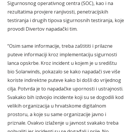
Sigurnosnog operativnog centra (SOC), kao i na
rezultatima provjere ranjivosti, penetracijskih
testiranja i drugih tipova sigurnosnih testiranja, koje
provodi Divertov napadački tim.
“Osim same informacije, treba zaštititi i prilazne
puteve informaciji kroz implementaciju sigurnosti
lanca opskrbe. Kroz incident u kojem je u središtu
bio Solarwinds, pokazalo se kako napadači sve više
koriste indirektne puteve kako bi došli do vrijednog
cilja. Potvrda je to napadačke upornosti i ustrajnosti.
Svakako bih izdvojio incidente koji su se dogodili kod
velikih organizacija u hrvatskome digitalnom
prostoru, a koje su same organizacije javno i
priznale. Ovakvo izlaženje u javnost svakako treba
pohvaliti jer incidenti su se događali i prije. No,