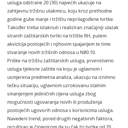
usluga odstrane 20 (30) najvećih ukazuje na
zahtjevnu tržišnu utakmicu, koju kroz prethodne
godine gube manje i tržištu neprilagođene tvrtke.
Također treba istaknuti i realiziran značajniji ulazak
stranih zaštitarskih tvrtki na tržište RH, putem
akvizicija postojećih i njihovim spajanjem te time
stvaranje novih tržišnih odnosa u N80.10.
Prilike na tržištu zaštitarskih usluga, prvenstveno
usluga tjelesne zaštite na koju je uglavnom i
usmjerena predmetna analiza, ukazuju na iznimno
tešku situaciju, uglavnom uzrokovanu stalnim
smanjenjem jediničnih cijena usluga zbog
mogućnosti ugovaranja novih ili produženja
postojećih ugovorih odnosa s korisnicima usluga.
Navedeni trend, pored drugih negativnih faktora,
rezultirao je činjenicom da su čak tri tvrtke od 20