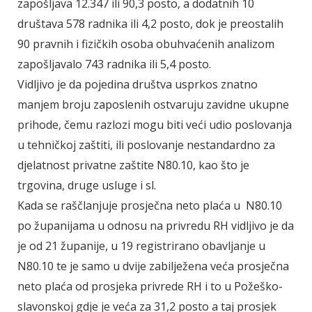
zapošljava 12.347 ili 90,3 posto, a dodatnih 10
društava 578 radnika ili 4,2 posto, dok je preostalih
90 pravnih i fizičkih osoba obuhvaćenih analizom
zapošljavalo 743 radnika ili 5,4 posto.
Vidljivo je da pojedina društva usprkos znatno
manjem broju zaposlenih ostvaruju zavidne ukupne
prihode, čemu razlozi mogu biti veći udio poslovanja
u tehničkoj zaštiti, ili poslovanje nestandardno za
djelatnost privatne zaštite N80.10, kao što je
trgovina, druge usluge i sl.
Kada se raščlanjuje prosječna neto plaća u N80.10
po županijama u odnosu na privredu RH vidljivo je da
je od 21 županije, u 19 registrirano obavljanje u
N80.10 te je samo u dvije zabilježena veća prosječna
neto plaća od prosjeka privrede RH i to u Požeško-
slavonskoj gdje je veća za 31,2 posto a taj prosjek