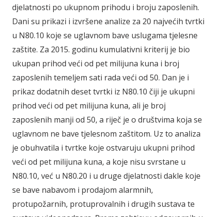
djelatnosti po ukupnom prihodu i broju zaposlenih.
Dani su prikazi i izvršene analize za 20 najvećih tvrtki
u N80.10 koje se uglavnom bave uslugama tjelesne
zaštite. Za 2015. godinu kumulativni kriterij je bio
ukupan prihod veći od pet milijuna kuna i broj
zaposlenih temeljem sati rada veći od 50. Dan je i
prikaz dodatnih deset tvrtki iz N80.10 čiji je ukupni
prihod veći od pet milijuna kuna, ali je broj
zaposlenih manji od 50, a riječ je o društvima koja se
uglavnom ne bave tjelesnom zaštitom. Uz to analiza
je obuhvatila i tvrtke koje ostvaruju ukupni prihod
veći od pet milijuna kuna, a koje nisu svrstane u
N80.10, već u N80.20 i u druge djelatnosti dakle koje
se bave nabavom i prodajom alarmnih,
protupožarnih, protuprovalnih i drugih sustava te