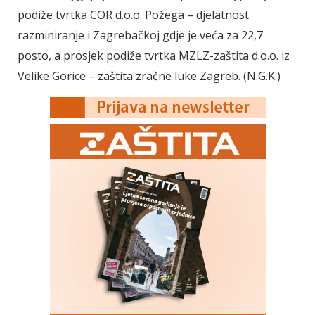
podiže tvrtka COR d.o.o. Požega – djelatnost
razminiranje i Zagrebačkoj gdje je veća za 22,7
posto, a prosjek podiže tvrtka MZLZ-zaštita d.o.o. iz
Velike Gorice – zaštita zračne luke Zagreb. (N.G.K.)