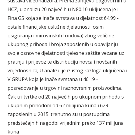
sustava videonadzora. Prema zahtjevu odgovornih u
HCZ, u analizu 20 najvećih u N80.10 uključena je i
Fina GS koja se inače svrstava u djelatnost 64.99 -
ostale financijske uslužne djelatnosti, osim
osiguranja i mirovinskih fondova) zbog veličine
ukupnog prihoda i broja zaposlenih u obavljanju
svoje osnovne djelatnosti tjelesne zaštite vezane uz
pratnju i prijevoz te distribuciju novca i novčanih
vrijednosnica; U analizu je iz istog razloga uključena i
V GRUPA koja je inače svrstana u 46.19 -
posredovanje u trgovini raznovrsnim proizvodima.
Čak tri tvrtke od 20 najvećih po ukupnom prihodu s
ukupnim prihodom od 62 milijuna kuna i 629
zaposlenih u 2015. trenutno su u postupcima
predstečajnih nagodbi vrijednim preko 137 milijuna
kuna