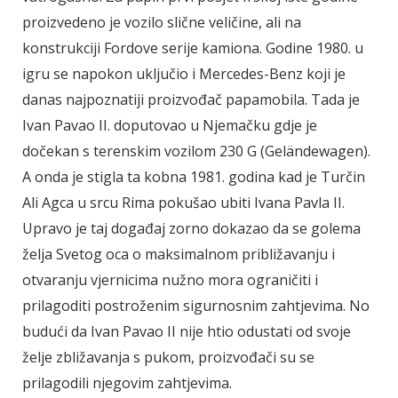
proizvedeno je vozilo slične veličine, ali na
konstrukciji Fordove serije kamiona. Godine 1980. u
igru se napokon uključio i Mercedes-Benz koji je
danas najpoznatiji proizvođač papamobila. Tada je
Ivan Pavao II. doputovao u Njemačku gdje je
dočekan s terenskim vozilom 230 G (Geländewagen).
A onda je stigla ta kobna 1981. godina kad je Turčin
Ali Agca u srcu Rima pokušao ubiti Ivana Pavla II.
Upravo je taj događaj zorno dokazao da se golema
želja Svetog oca o maksimalnom približavanju i
otvaranju vjernicima nužno mora ograničiti i
prilagoditi postroženim sigurnosnim zahtjevima. No
budući da Ivan Pavao II nije htio odustati od svoje
želje zbližavanja s pukom, proizvođači su se
prilagodili njegovim zahtjevima.