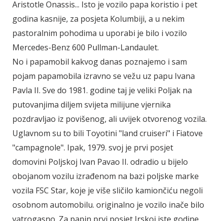
Aristotle Onassis... Isto je vozilo papa koristio i pet
godina kasnije, za posjeta Kolumbiji, a u nekim
pastoralnim pohodima u uporabi je bilo i vozilo
Mercedes-Benz 600 Pullman-Landaulet.
No i papamobil kakvog danas poznajemo i sam
pojam papamobila izravno se vežu uz papu Ivana
Pavla II. Sve do 1981. godine taj je veliki Poljak na
putovanjima diljem svijeta milijune vjernika
pozdravljao iz povišenog, ali uvijek otvorenog vozila.
Uglavnom su to bili Toyotini "land cruiseri" i Fiatove
"campagnole". Ipak, 1979. svoj je prvi posjet
domovini Poljskoj Ivan Pavao II. odradio u bijelo
obojanom vozilu izrađenom na bazi poljske marke
vozila FSC Star, koje je više sličilo kamiončiću negoli
osobnom automobilu. originalno je vozilo inače bilo
vatrogasno. Za papin prvi posjet Irskoj iste godine