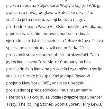
praksu napustio Poljak Karol Wojtyla koji je 1978. g.
izabran za novog poglavara Katoličke crkve, što
znači da je tu nosiljku zadnji koristio njegov
prethodnik papa Pavao VI. Osim nosiljke u Vatikanu,
pape su na stranim putovanjima i susretima s
vjernicima koristile i limuzine za šefove država. Takva
specijalno dizajnirana vozila od početka 20. st.
proizvodili su razni automobilski proizvođači. Tako
je, recimo, slavna Ford Motor Company na bazi
predsjedničkih limuzina proizvela i ograničenu seriju
vozila za rimske biskupe. Kad je papa Pavao VI
posjetio New York 1965., vozio se u serijski
proizvedenoj predsjedničkoj limuzini Lehmann-
Peterson u kakvoj su se vozile i zvijezde tipa Spencer
Tracy, The Rolling Stones, Sophia Loren, Jerry Lewis,