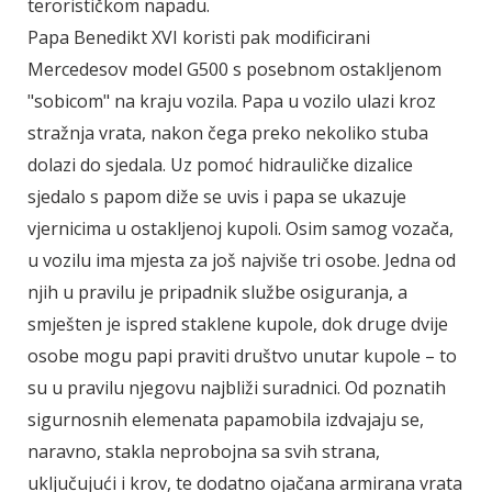
terorističkom napadu.
Papa Benedikt XVI koristi pak modificirani
Mercedesov model G500 s posebnom ostakljenom
"sobicom" na kraju vozila. Papa u vozilo ulazi kroz
stražnja vrata, nakon čega preko nekoliko stuba
dolazi do sjedala. Uz pomoć hidrauličke dizalice
sjedalo s papom diže se uvis i papa se ukazuje
vjernicima u ostakljenoj kupoli. Osim samog vozača,
u vozilu ima mjesta za još najviše tri osobe. Jedna od
njih u pravilu je pripadnik službe osiguranja, a
smješten je ispred staklene kupole, dok druge dvije
osobe mogu papi praviti društvo unutar kupole – to
su u pravilu njegovu najbliži suradnici. Od poznatih
sigurnosnih elemenata papamobila izdvajaju se,
naravno, stakla neprobojna sa svih strana,
uključujući i krov, te dodatno ojačana armirana vrata