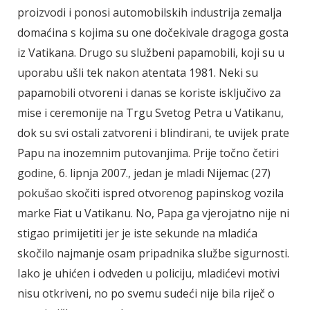
proizvodi i ponosi automobilskih industrija zemalja
domaćina s kojima su one dočekivale dragoga gosta
iz Vatikana. Drugo su službeni papamobili, koji su u
uporabu ušli tek nakon atentata 1981. Neki su
papamobili otvoreni i danas se koriste isključivo za
mise i ceremonije na Trgu Svetog Petra u Vatikanu,
dok su svi ostali zatvoreni i blindirani, te uvijek prate
Papu na inozemnim putovanjima. Prije točno četiri
godine, 6. lipnja 2007., jedan je mladi Nijemac (27)
pokušao skočiti ispred otvorenog papinskog vozila
marke Fiat u Vatikanu. No, Papa ga vjerojatno nije ni
stigao primijetiti jer je iste sekunde na mladića
skočilo najmanje osam pripadnika službe sigurnosti.
Iako je uhićen i odveden u policiju, mladićevi motivi
nisu otkriveni, no po svemu sudeći nije bila riječ o