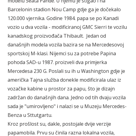
modelu Seata Pande. U njemu je stigao i na
Barcelonin stadion Nou Camp gdje ga je dočekalo
120.000 vjernika. Godine 1984. papa se po Kanadi
vozio u dva vozila - modificiranoj GMC Sierri te vozilu
kanadskog proizvođača Thibault. Jedan od
današnjih modela vozila bazira se na Mercedesovoj
sportskoj M-klasi. Nijemci su za potrebe Papina
pohoda SAD-u 1987. proizveli dva primjerka
Mercedesa 230 G. Poslali su ih u Washington gdje je
američka Tajna služba donekle modificirala ulaz iz
vozačke kabine u prostor za papu, što je dizajn
zadržan do današnjih dana. Jedno od tih dvaju vozila
sada je "umirovljeno" i nalazi se u Muzeju Mercedes-
Benza u Sttutgartu.
Kroz prošlost su, dakle, postojale dvije verzije
papamobila. Prvu su činila razna lokalna vozila,